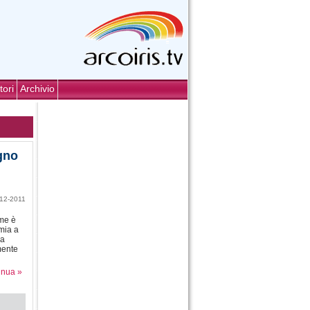
tori
Archivio
ogno
12-2011
 me è
emia a
da
mente
inua »