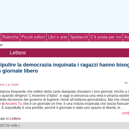
Rubriche
Piccoli editori
Libri e arte
Spettacoli
C'è posta per noi
Au
he
Lettere
ripulire la democrazia inquinata i ragazzi hanno bis
n giornale libero
30-
ero La Valle
tanza frequente che editori della carta stampata chiudano i loro giornali. Anche a
o quando dirigevo “L’Avvenire d’Italia”, e oggi si annuncia una vera e propria epid
ella decisione del governo di togliere i fondi all’editoria giornalistica. Ma che chiu
i
di
Arcoiris Tv
, che è un giornale on line, è una notizia inopinata che lascia franca
i. E soprattutto è una perdita: perché il giornale è stato uno spazio di libertà, in …
cont
ato in
Lettere
 68726 volte |