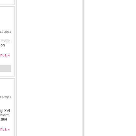
12-2011
o ma in
 non
inua »
12-2011
gi XVI
ontare
e due
inua »