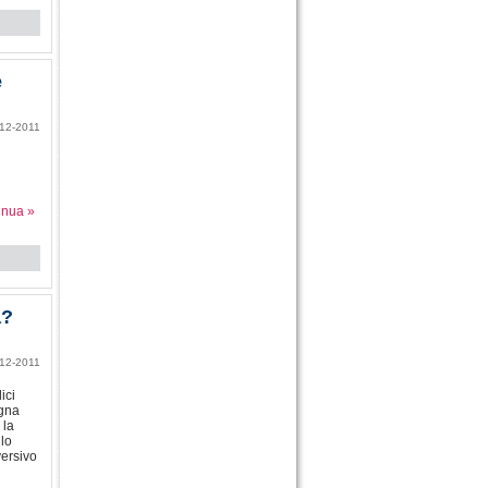
e
12-2011
n
inua »
a?
12-2011
ici
ogna
 la
llo
versivo