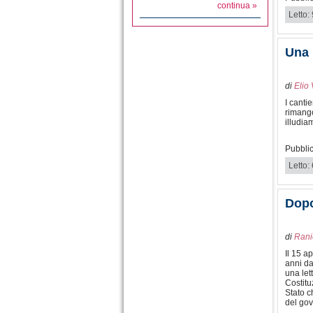
continua »
Letto:
Una 
di
Elio 
I cantie
rimang
illudia
Pubblic
Letto:
Dopo
di
Rani
Il 15 a
anni da
una let
Costitu
Stato c
del go