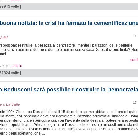
 99943 volte |
buona notizia: la crisi ha fermato la cementificazion
19-
Veltri
ri possono restituire la bellezza ai centri storici mentre i palazzoni delle periferie
ono senza uomini e donne e donne e uomini senza casa. Speculazione finita? No
moci
cont
ato in
Lettere
 67824 volte |
 Berlusconi sarà possibile ricostruire la Democrazi
15-
ero La Valle
prile 1994 Giuseppe Dossetti, di cui il 15 dicembre scorso abbiamo celebrato i quind
lla morte, dall’ospedale dove era ricoverato a Bazzano scriveva al sindaco di Bol
tera per denunciare i pericoli a cui, con l’avvento della destra al potere, era esposta
zione repubblicana. Prima di ogni altro Dossetti, che era stato un costituente sia ne
he nella Chiesa (a Montecitorio e al Concilio), aveva capito il senso globalmente e
verno berlusconiano, che …