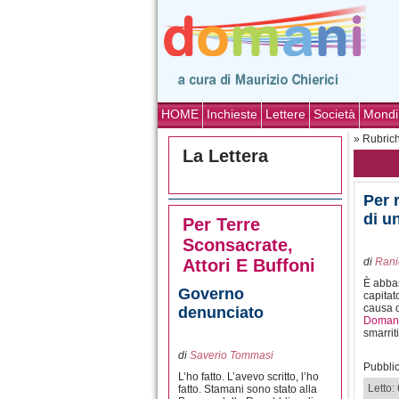
HOME
Inchieste
Lettere
Società
Mondi
» Rubric
La Lettera
Per 
di u
Per Terre
Sconsacrate,
Attori E Buffoni
di
Rani
È abbas
Governo
capitat
causa d
denunciato
Doman
smarrit
di
Saverio Tommasi
Pubblic
L’ho fatto. L’avevo scritto, l’ho
Letto:
fatto. Stamani sono stato alla