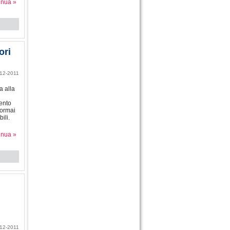
inua »
ori
12-2011
a alla
cento
 ormai
ili.
inua »
12-2011