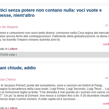
litici senza potere non contano nulla: voci vuote e
esse, nient’altro
27-
o De Gregorio
ismo e comunismo non sono tanto diversi: convivono nella Cina regina del mercat
siamo ancora fermi alle contrapposizioni. Fallimento della globalizzazione: la storia
, ha travolto l’impero romano duemila anni fa
cont
ato in
Lettere
 70439 volte |
ni chiude, addio
22-
izio Chierici
a di Jacques Prévert, poeta del surrealismo, versi e canzoni nei bistrot di Parigi,
gna la decadenza della casa reale: Luigi Primo, Luigi Secondo, Luigi Terzo… Lui
e la rivoluzione taglia la testa: “Che dinastia è mai questa se i sovrani non sanno c
17”. Un po’ la storia di Domani: non riesce a contare fino a tre. Il 30 dicembre chiud
mezzo dopo il primo numero. A volte capita ed è successo …
cont
ato in
Lettere