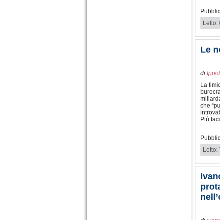
Pubblic
Letto:
Le n
di
Ippol
La timi
burocra
miliard
che “pu
introva
Più faci
Pubblic
Letto:
Ivan
prot
nell