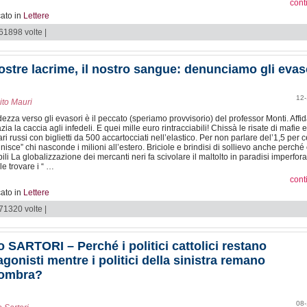
cont
ato in
Lettere
 61898 volte |
ostre lacrime, il nostro sangue: denunciamo gli evas
12-
ito Mauri
dezza verso gli evasori è il peccato (speriamo provvisorio) del professor Monti. Affid
zia la caccia agli infedeli. E quei mille euro rintracciabili! Chissà le risate di mafie e
ari russi con biglietti da 500 accartocciati nell’elastico. Per non parlare del’1,5 per 
nisce” chi nasconde i milioni all’estero. Briciole e brindisi di sollievo anche perché
bili La globalizzazione dei mercanti neri fa scivolare il maltolto in paradisi imperforab
le trovare i “ …
cont
ato in
Lettere
 71320 volte |
o SARTORI – Perché i politici cattolici restano
agonisti mentre i politici della sinistra remano
’ombra?
08-