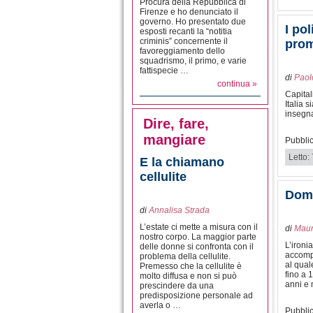
Procura della Repubblica di
Firenze e ho denunciato il
governo. Ho presentato due
I po
esposti recanti la “notitia
criminis” concernente il
prom
favoreggiamento dello
squadrismo, il primo, e varie
fattispecie …
di
Paol
continua »
Capital
Italia 
insegna
Dire, fare,
mangiare
Pubblic
Letto:
E la chiamano
cellulite
Doma
di
Annalisa Strada
L’estate ci mette a misura con il
di
Maur
nostro corpo. La maggior parte
L’ironi
delle donne si confronta con il
accompa
problema della cellulite.
al qual
Premesso che la cellulite è
fino a 
molto diffusa e non si può
anni e 
prescindere da una
predisposizione personale ad
averla o …
Pubblic