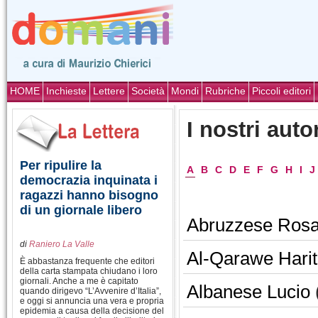
HOME
Inchieste
Lettere
Società
Mondi
Rubriche
Piccoli editori
I nostri auto
Per ripulire la
A
B
C
D
E
F
G
H
I
J
democrazia inquinata i
ragazzi hanno bisogno
di un giornale libero
Abruzzese Ros
di
Raniero La Valle
Al-Qarawe Hari
È abbastanza frequente che editori
della carta stampata chiudano i loro
giornali. Anche a me è capitato
Albanese Lucio
quando dirigevo “L’Avvenire d’Italia”,
e oggi si annuncia una vera e propria
epidemia a causa della decisione del