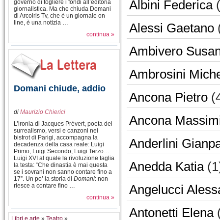
Albini Federica
(
governo di togliere i fondi all’editoria
giornalistica. Ma che chiuda Domani
di Arcoiris Tv, che è un giornale on
line, è una notizia …
Alessi Gaetano
continua »
Ambivero Susa
Ambrosini Mich
Domani chiude, addio
Ancona Pietro
(
di
Maurizio Chierici
Ancona Massimi
L’ironia di Jacques Prévert, poeta del
surrealismo, versi e canzoni nei
bistrot di Parigi, accompagna la
Anderlini Gianp
decadenza della casa reale: Luigi
Primo, Luigi Secondo, Luigi Terzo…
Luigi XVI al quale la rivoluzione taglia
Anedda Katia
(1
la testa: “Che dinastia è mai questa
se i sovrani non sanno contare fino a
17”. Un po’ la storia di
Domani
: non
riesce a contare fino …
Angelucci Aless
continua »
Antonetti Elena
(
Libri e arte
»
Teatro
»