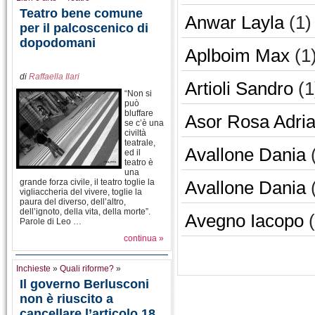
Teatro bene comune
Anwar Layla
(1)
per il palcoscenico di
dopodomani
Aplboim Max
(1
di
Raffaella Ilari
Artioli Sandro
(1
“Non si
può
bluffare
Asor Rosa Adri
se c’è una
civiltà
teatrale,
Avallone Dania
(
ed il
teatro è
una
grande forza civile, il teatro toglie la
Avallone Dania
(
vigliaccheria del vivere, toglie la
paura del diverso, dell’altro,
dell’ignoto, della vita, della morte”.
Avegno Iacopo
(
Parole di Leo …
continua »
Inchieste
»
Quali riforme?
»
Il governo Berlusconi
non è riuscito a
cancellare l’articolo 18,