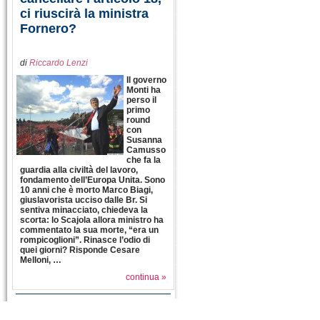
ci riuscirà la ministra
Fornero?
di
Riccardo Lenzi
Il governo
Monti ha
perso il
primo
round
con
Susanna
Camusso
che fa la
guardia alla civiltà del lavoro,
fondamento dell’Europa Unita. Sono
10 anni che è morto Marco Biagi,
giuslavorista ucciso dalle Br. Si
sentiva minacciato, chiedeva la
scorta: lo Scajola allora ministro ha
commentato la sua morte, “era un
rompicoglioni”. Rinasce l’odio di
quei giorni? Risponde Cesare
Melloni, …
continua »