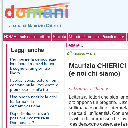
HOME
Inchieste
Lettere
Società
Mondi
Rubriche
Piccoli editori
Lettere
»
Leggi anche
Stampa
PDF
Per ripulire la democrazia
inquinata i ragazzi hanno
Maurizio CHIERICI –
bisogno di un giornale
(e noi chi siamo)
libero
I politici senza potere non
contano nulla: voci vuote e
di
Maurizio Chierici
promesse, nient’altro
Lettera ai lettori che sfogli
Una buona notizia: la crisi
ha fermato la
era appena un progetto. Dis
cementificazione
settimanale on line: interpret
ricerca di un’identità. Con 
Dopo Berlusconi sarà
possibile ricostruire la
avvilito da promesse che inve
Democrazia?
desideravamo osservare la real