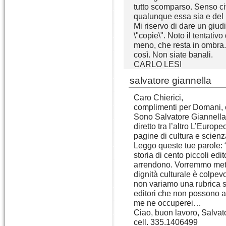
tutto scomparso. Senso ci
qualunque essa sia e del 
Mi riservo di dare un giud
\"copie\". Noto il tentativo 
meno, che resta in ombra.
così. Non siate banali.
CARLO LESI
salvatore giannella
Caro Chierici,
complimenti per Domani, c
Sono Salvatore Giannella,
diretto tra l’altro L’Europ
pagine di cultura e scien
Leggo queste tue parole:
storia di cento piccoli edit
arrendono. Vorremmo metter
dignità culturale è colpev
non variamo una rubrica su
editori che non possono arr
me ne occuperei…
Ciao, buon lavoro, Salvat
cell. 335.1406499