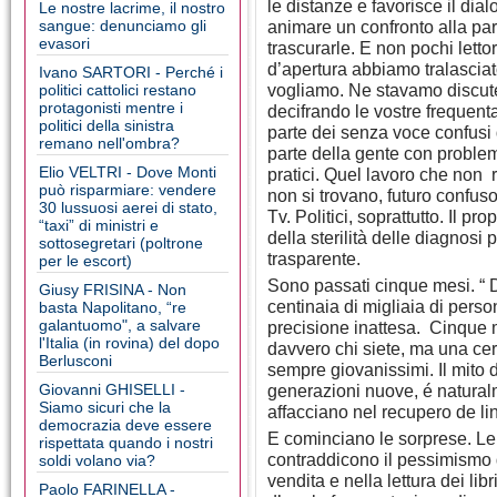
le distanze e favorisce il dia
Le nostre lacrime, il nostro
sangue: denunciamo gli
animare un confronto alla par
evasori
trascurarle. E non pochi letto
d’apertura abbiamo tralasciat
Ivano SARTORI - Perché i
vogliamo. Ne stavamo discute
politici cattolici restano
protagonisti mentre i
decifrando le vostre frequent
politici della sinistra
parte dei senza voce confusi
remano nell'ombra?
parte della gente con problemi
Elio VELTRI - Dove Monti
pratici. Quel lavoro che non 
può risparmiare: vendere
non si trovano, futuro confus
30 lussuosi aerei di stato,
Tv. Politici, soprattutto. Il p
“taxi” di ministri e
della sterilità delle diagnos
sottosegretari (poltrone
trasparente.
per le escort)
Sono passati cinque mesi. “ 
Giusy FRISINA - Non
centinaia di migliaia di pers
basta Napolitano, “re
galantuomo", a salvare
precisione inattesa. Cinque m
l'Italia (in rovina) del dopo
davvero chi siete, ma una cert
Berlusconi
sempre giovanissimi. Il mito d
Giovanni GHISELLI -
generazioni nuove, é natural
Siamo sicuri che la
affacciano nel recupero de l
democrazia deve essere
E cominciano le sorprese. Le 
rispettata quando i nostri
contraddicono il pessimismo de
soldi volano via?
vendita e nella lettura dei lib
Paolo FARINELLA -