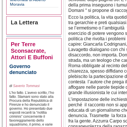
Moravia
della prima inseguono i tumult
Domani “ si propone di raccogl
Ecco la politica, la vita quoti
La Lettera
tra gerarchie e preti qualsiasi
se l’ermetismo o l’ambiguità f
esercizio di potere vengono 
politica che rivolta i problemi
Per Terre
capire: Giancarla Codrignani,
Lavagetto dialogano con chi s
Sconsacrate,
disaccordo, non importa. Don
Attori E Buffoni
strada, ma un teologo che camm
Roma obbligate al recinto del
Governo
chiarezza, spesso diffidano co
denunciato
plebiscito la partecipazione d
contesta l’autore che prega il
di
Saverio Tommasi
affogare nelle parole tiepide d
grande illusionista le cui int
L’ho fatto. L’avevo scritto, l’ho
fatto. Stamani sono stato alla
L’impostazione delle inchies
Procura della Repubblica di
perché il racconto non si app
Firenze e ho denunciato il
governo. Ho presentato due
educata di un giornalismo che
esposti recanti la “notitia
denuncia. Trasmette la forza 
criminis” concernente il
fra la gente. Azzurra Carpo s
favoreggiamento dello
squadrismo, il primo, e varie
consapevolezza della ragazz