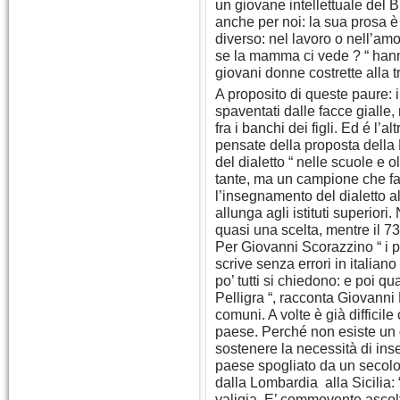
un giovane intellettuale del B
anche per noi: la sua prosa è 
diverso: nel lavoro o nell’am
se la mamma ci vede ? “ hann
giovani donne costrette alla t
A proposito di queste paure: 
spaventati dalle facce gialle,
fra i banchi dei figli. Ed é l
pensate della proposta della
del dialetto “ nelle scuole e o
tante, ma un campione che fa
l’insegnamento del dialetto a
allunga agli istituti superior
quasi una scelta, mentre il 73
Per Giovanni Scorazzino “ i pr
scrive senza errori in italiano
po’ tutti si chiedono: e poi qu
Pelligra “, racconta Giovanni 
comuni. A volte è già difficile
paese. Perché non esiste un 
sostenere la necessità di insegn
paese spogliato da un secolo
dalla Lombardia alla Sicilia: “
valigia. E’ commovente ascolta