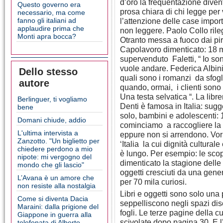
d’oro la frequentazione diven
Questo governo era
prosa chiara di chi legge per
necessario, ma come
fanno gli italiani ad
l’attenzione delle case importa
applaudire prima che
non leggere. Paolo Collo rilegg
Monti apra bocca?
Otranto messa a fuoco dai pira
Capolavoro dimenticato: 18 mi
supervenduto Faletti, “ Io sono
vuole andare. Federica Albini
Dello stesso
quali sono i romanzi da sfogl
autore
quando, ormai, i clienti sono 
Una testa selvatica “. La lib
Berlinguer, ti vogliamo
Denti è famosa in Italia: sug
bene
solo, bambini e adolescenti: 
Domani chiude, addio
cominciamo a raccogliere la st
L'ultima intervista a
eppure non si arrendono. Vor
Zanzotto. "Un biglietto per
‘Italia la cui dignità cultura
chiedere perdono a mio
è lungo. Per esempio: le scope
nipote: mi vergogno del
dimenticato la stagione dell
mondo che gli lascio"
oggetti cresciuti da una gene
L’Avana è un amore che
per 70 mila curiosi.
non resiste alla nostalgia
Libri e oggetti sono solo una p
Come si diventa Dacia
seppelliscono negli spazi dis
Maraini: dalla prigione del
fogli. Le terze pagine della c
Giappone in guerra alla
scivolate dopo pagina 30. E l’
telefonata di Alberto