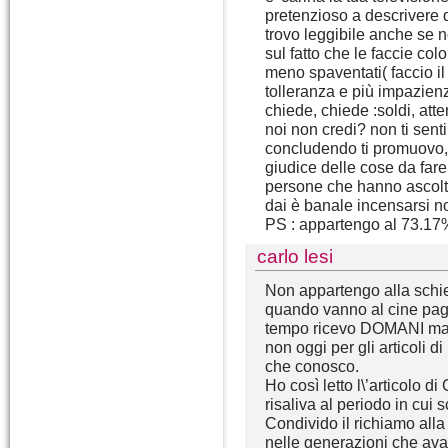
pretenzioso a descrivere qu
trovo leggibile anche se
sul fatto che le faccie co
meno spaventati( faccio 
tolleranza e più impazien
chiede, chiede :soldi, atte
noi non credi? non ti sent
concludendo ti promuovo, 
giudice delle cose da fare
persone che hanno ascoltato
dai è banale incensarsi n
PS : appartengo al 73.17%
carlo lesi
Non appartengo alla schie
quando vanno al cine paga
tempo ricevo DOMANI ma n
non oggi per gli articoli 
che conosco.
Ho così letto l\’articolo d
risaliva al periodo in cui 
Condivido il richiamo alla
nelle generazioni che ava