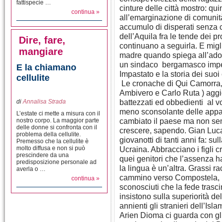
fattispecie …
cinture delle città mostro: qui
continua »
all’emarginazione di comuni
accumulo di disperati senza c
dell’Aquila fra le tende dei pro
Dire, fare,
continuano a seguirla. E migli
mangiare
madre quando spiega all’ado
un sindaco bergamasco impe
E la chiamano
Impastato e la storia dei suoi
cellulite
Le cronache di Qui Camorra,
Ambivero e Carlo Ruta ) aggior
battezzati ed obbedienti al v
di
Annalisa Strada
meno sconsolante delle appa
L’estate ci mette a misura con il
cambiato il paese ma non semp
nostro corpo. La maggior parte
delle donne si confronta con il
crescere, sapendo. Gian Luc
problema della cellulite.
giovanotti di tanti anni fa: su
Premesso che la cellulite è
molto diffusa e non si può
Ucraina. Abbracciano i figli cr
prescindere da una
quei genitori che l’assenza h
predisposizione personale ad
la lingua è un’altra. Grassi ra
averla o …
cammino verso Compostela, 
continua »
sconosciuti che la fede trasc
insistono sulla superiorità de
annienti gli stranieri dell’Is
Arien Dioma ci guarda con gli