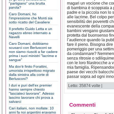
magari un vocione che com
“partigiano” una brutta
parola?
di bambina è scoppiata a pi
padre e la piccola non lo 
Caro Domani, ho
alle lacrime. Bel colpo pe
l'impressione che Monti sia
sensibilitù dei poveretti 
sotto ricatto del Cavaliere
evanescente della compars
Il prefetto Guido Letta e un
bambini vengano giustame
ragazzo ebreo internato a
protetta dal buonsenso fino
Navelli
l’audience quando la pubb
Caro Domani, dobbiamo
fare il pieno. Bisogna dir
scusarci con Berlusconi se
pomeriggio per una settim
non siamo riusciti a far cadere
da condannare? Nemmeno p
prima i suoi ministri "lacrime e
senza ritrosie o sdiliquim
sangue"
con le loro filastrocche a 
Ma dov’è finito Forattini,
mia famiglia. Ripensandoci
umorista irrispettoso migrato
paese dei vecchi balocchi,
dalla sinistra alla corte di
passar sopra ad ogni innoc
Berlusconi?
I duri e puri dell'ex premier
Letto: 35874 volte |
hanno sempre chiesto
"lasciateci lavorare". Adesso
lascino lavorare chi prova a
salvarci
Commenti
Cari italiani, non mollate: 10
anni fa noi argentini eravamo