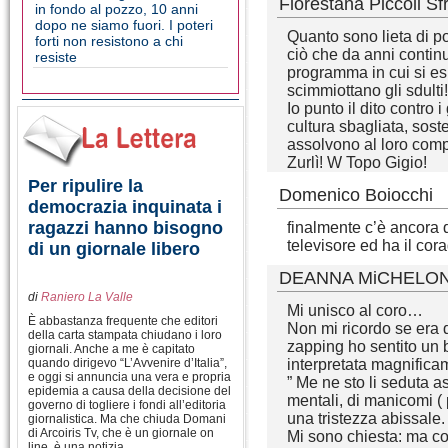
Florestana Piccoli S
in fondo al pozzo, 10 anni
dopo ne siamo fuori. I poteri
Quanto sono lieta di po
forti non resistono a chi
ciò che da anni contin
resiste
programma in cui si es
scimmiottano gli sdult
Io punto il dito contro 
cultura sbagliata, sost
assolvono al loro com
Zurlì! W Topo Gigio!
Per ripulire la
Domenico Boiocchi
democrazia inquinata i
ragazzi hanno bisogno
finalmente c’è ancora 
televisore ed ha il cora
di un giornale libero
DEANNA MiCHELON
di
Raniero La Valle
Mi unisco al coro…
È abbastanza frequente che editori
Non mi ricordo se era d
della carta stampata chiudano i loro
zapping ho sentito un
giornali. Anche a me è capitato
quando dirigevo “L’Avvenire d’Italia”,
interpretata magnific
e oggi si annuncia una vera e propria
” Me ne sto li seduta a
epidemia a causa della decisione del
mentali, di manicomi (
governo di togliere i fondi all’editoria
una tristezza abissale.
giornalistica. Ma che chiuda Domani
di Arcoiris Tv, che è un giornale on
Mi sono chiesta: ma co
line, è una notizia …