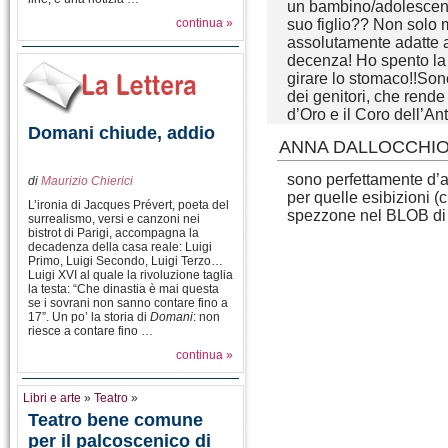
un bambino/adolescent
continua »
suo figlio?? Non solo
assolutamente adatte
decenza! Ho spento la 
girare lo stomaco!!Sono
dei genitori, che rende
d’Oro e il Coro dell’An
Domani chiude, addio
ANNA DALLOCCHI
sono perfettamente d’a
di
Maurizio Chierici
per quelle esibizioni (
L’ironia di Jacques Prévert, poeta del
spezzone nel BLOB di
surrealismo, versi e canzoni nei
bistrot di Parigi, accompagna la
decadenza della casa reale: Luigi
Primo, Luigi Secondo, Luigi Terzo…
Luigi XVI al quale la rivoluzione taglia
la testa: “Che dinastia è mai questa
se i sovrani non sanno contare fino a
17”. Un po’ la storia di
Domani
: non
riesce a contare fino …
continua »
Libri e arte
»
Teatro
»
Teatro bene comune
per il palcoscenico di