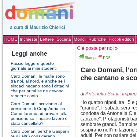
HOME
Inchieste
Lettere
Società
Mondi
Rubriche
Piccoli editori
C'è posta per noi
»
Leggi anche
Stampa
PDF
Faccio leggere questo
giornale ai miei studenti
Caro Domani, l’or
Caro Domani, le mafie sono
che cantano e sco
tra noi, al nord, e anche se i
sindaci negano sono i cittadini
che per primi se ne devono
di
Antonello Sciuti, impie
rendere conto
Ho quattro nipoti, tra i 5 
Caro Domani, scriviamo al
“grande”. Il sabato sera r
presidente di Coop Adriatica.
condotta da Antonella Cler
Come faremo ad arrivare alla
pensione se il nostro lavoro è
canzone”. Protagonisti bam
stato cancellato?
sembrare grandi. Bambine 
sospirano nell’imitazione s
Caro Domani perché Gasparri
adulti. Per non parlare dei
(e gli altri) considerano