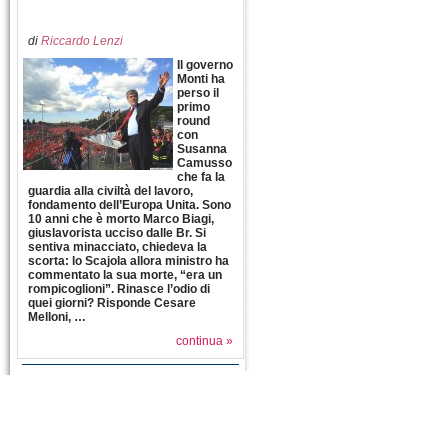
di
Riccardo Lenzi
Il governo
Monti ha
perso il
primo
round
con
Susanna
Camusso
che fa la
guardia alla civiltà del lavoro,
fondamento dell’Europa Unita. Sono
10 anni che è morto Marco Biagi,
giuslavorista ucciso dalle Br. Si
sentiva minacciato, chiedeva la
scorta: lo Scajola allora ministro ha
commentato la sua morte, “era un
rompicoglioni”. Rinasce l’odio di
quei giorni? Risponde Cesare
Melloni, …
continua »