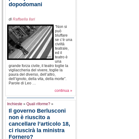
dopodomani
di
Raffaella Ilari
“Non si
può
bluffare
se c’è una
civiltà
teatrale,
ed il
teatro è
una
grande forza civile, il teatro toglie la
vigliaccheria del vivere, toglie la
paura del diverso, dell’altro,
dell’ignoto, della vita, della morte”.
Parole di Leo …
continua »
Inchieste
»
Quali riforme?
»
Il governo Berlusconi
non è riuscito a
cancellare l’articolo 18,
ci riuscirà la ministra
Fornero?