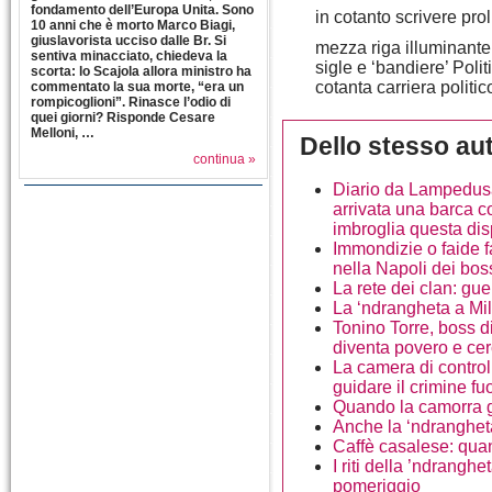
fondamento dell’Europa Unita. Sono
in cotanto scrivere prol
10 anni che è morto Marco Biagi,
giuslavorista ucciso dalle Br. Si
mezza riga illuminante, c
sentiva minacciato, chiedeva la
sigle e ‘bandiere’ Polit
scorta: lo Scajola allora ministro ha
cotanta carriera politi
commentato la sua morte, “era un
rompicoglioni”. Rinasce l’odio di
quei giorni? Risponde Cesare
Melloni, …
Dello stesso au
continua »
Diario da Lampedusa 
arrivata una barca c
imbroglia questa di
Immondizie o faide f
nella Napoli dei bos
La rete dei clan: gue
La ‘ndrangheta a Mil
Tonino Torre, boss di
diventa povero e ce
La camera di control
guidare il crimine f
Quando la camorra gi
Anche la ‘ndrangheta
Caffè casalese: quan
I riti della ’ndranghe
pomeriggio