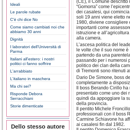
(CE), il Comune descritto 
Ideali
“Gomorra” come l’epicentr
dei casalesi, qui comincia
Le parole rubate
soli 19 anni viene eletto 
C'è chi dice No
1980, diviene consigliere 
Come siamo cambiati noi che
importanti come assessore 
abbiamo 30 anni
istruzione e all’agricoltu
alla camera.
Dignità
L’ascesa politica del leade
I laboratori dell'Università di
le volte che il suo nome è
Parma
partendo da una parentel
Italiani all'estero: i nostri
passando per i numerosi pe
politici ci fanno soffrire
politico dei clan della cam
di Tremonti sono ritenuti a
L'arrabbiato
Dario De Simone, boss dei
L'italiano in maschera
completamente a disposizi
Ma chi sei?
Il boss Berando Cirillo ha 
presentato come uno dei r
Risponde Debora
quindi da appoggiare la s
Serracchiani
della provincia.
Storie dimenticate
Il pentito Michele Froncill
professionali con il boss R
Carmine Schiavone ha aff
ai casalesi fin dal 1982.
Dello stesso autore
Il pentito Domenico Fras