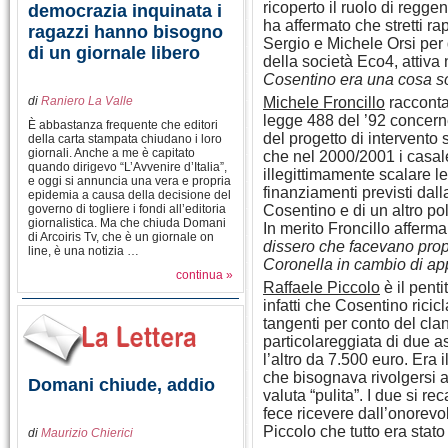
ricoperto il ruolo di reggen
democrazia inquinata i
ha affermato che stretti r
ragazzi hanno bisogno
Sergio e Michele Orsi per q
di un giornale libero
della società Eco4, attiva ne
Cosentino era una cosa s
di
Raniero La Valle
Michele Froncillo
racconta 
legge 488 del ’92 concerne
È abbastanza frequente che editori
del progetto di intervento
della carta stampata chiudano i loro
giornali. Anche a me è capitato
che nel 2000/2001 i casal
quando dirigevo “L’Avvenire d’Italia”,
illegittimamente scalare l
e oggi si annuncia una vera e propria
finanziamenti previsti dall
epidemia a causa della decisione del
governo di togliere i fondi all’editoria
Cosentino e di un altro p
giornalistica. Ma che chiuda Domani
In merito Froncillo afferm
di Arcoiris Tv, che è un giornale on
dissero che facevano pro
line, è una notizia …
Coronella in cambio di app
continua »
Raffaele Piccolo
è il pent
infatti che Cosentino ricic
tangenti per conto del clan
particolareggiata di due a
l’altro da 7.500 euro. Era
che bisognava rivolgersi 
Domani chiude, addio
valuta “pulita”. I due si r
fece ricevere dall’onorevol
Piccolo che tutto era stato
di
Maurizio Chierici