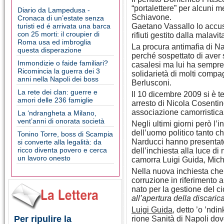
“portalettere” per alcuni
Diario da Lampedusa -
Schiavone.
Cronaca di un’estate senza
turisti ed é arrivata una barca
Gaetano Vassallo lo accusa
con 25 morti: il croupier di
rifiuti gestito dalla malavi
Roma usa ed imbroglia
La procura antimafia di Nap
questa disperazione
perché sospettato di aver s
Immondizie o faide familiari?
casalesi ma lui ha sempre
Ricomincia la guerra dei 3
solidarietà di molti compa
anni nella Napoli dei boss
Berlusconi.
La rete dei clan: guerre e
Il 10 dicembre 2009 si è t
amori delle 236 famiglie
arresto di Nicola Cosentin
associazione camorristica 
La ‘ndrangheta a Milano,
vent’anni di onorata società
Negli ultimi giorni però l’
dell’uomo politico tanto c
Tonino Torre, boss di Scampia
Narducci hanno presentato
si converte alla legalità: da
ricco diventa povero e cerca
dell’inchiesta alla luce di
un lavoro onesto
camorra Luigi Guida, Miche
Nella nuova inchiesta che 
corruzione in riferimento 
nato per la gestione del c
all’apertura della discaric
Luigi Guida
, detto ’o ’ndi
Per ripulire la
rione Sanità di Napoli dove