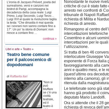
Nonostante le nuove rivel
L’ironia di Jacques Prévert, poeta del
surrealismo, versi e canzoni nei
critiche di cui è stato fat
bistrot di Parigi, accompagna la
arresto nei confronti di Co
decadenza della casa reale: Luigi
tribunale di Napoli Raffael
Primo, Luigi Secondo, Luigi Terzo…
richiesta di Milita e Nardu
Luigi XVI al quale la rivoluzione taglia
la testa: “Che dinastia è mai questa
richiesta di arresto.
se i sovrani non sanno contare fino a
Rimangono al centro dell’
17”. Un po’ la storia di
Domani
: non
riesce a contare fino …
intercettazioni telefonich
Cosentino e alcuni uomini
continua »
intercettazioni per le quali
l’utilizzazione.
Libri e arte
»
Teatro
»
Si tratta di ben 46 conver
Teatro bene comune
interlocutore Giuseppe Va
per il palcoscenico di
esponente di Forza Italia gi
dopodomani
favoreggiamento alla cam
anni e quattro mesi, e le r
(quest’ultimo ora deceduto
di
Raffaella Ilari
interno alla camorra), gli
“Non si
ritenuta dalla magistratura
può
Le telefonate sono già sta
bluffare
se c’è una
hanno già prodotto il coin
civiltà
deputato Mario Landolfi.
teatrale,
Ora si attende che il 28 g
ed il
teatro è
richiesta di revoca dell’ar