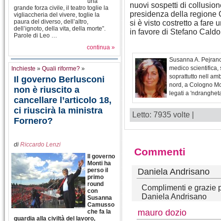
una
nuovi sospetti di collusion
grande forza civile, il teatro toglie la
presidenza della regione 
vigliaccheria del vivere, toglie la
paura del diverso, dell’altro,
si è visto costretto a fare 
dell’ignoto, della vita, della morte”.
in favore di Stefano Caldo
Parole di Leo …
continua »
Susanna A. Pejrano
medico scientifica, 
Inchieste
»
Quali riforme?
»
soprattutto nell am
Il governo Berlusconi
nord, a Cologno Mon
non è riuscito a
legati a 'ndranghet
cancellare l’articolo 18,
ci riuscirà la ministra
Letto: 7935 volte |
Fornero?
di
Riccardo Lenzi
Commenti
Il governo
Monti ha
Daniela Andrisano
perso il
primo
round
Complimenti e grazie p
con
Daniela Andrisano
Susanna
Camusso
mauro dozio
che fa la
guardia alla civiltà del lavoro,