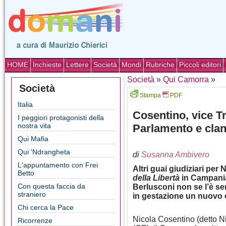
HOME
Inchieste
Lettere
Società
Mondi
Rubriche
Piccoli editori
Società
»
Qui Camorra
»
Società
Stampa
PDF
Italia
Cosentino, vice Tr
I peggiori protagonisti della
nostra vita
Parlamento e cla
Qui Mafia
Qui 'Ndrangheta
di
Susanna Ambivero
L'appuntamento con Frei
Altri guai giudiziari per
Betto
della Libertà
in Campania 
Con questa faccia da
Berlusconi non se l’è se
straniero
in gestazione un nuovo o
Chi cerca la Pace
Nicola Cosentino (detto Ni
Ricorrenze