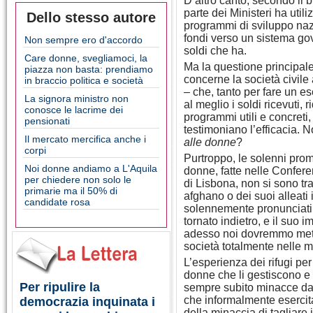
D’altro canto, secondo il 
parte dei Ministeri ha util
Dello stesso autore
programmi di sviluppo nazi
fondi verso un sistema go
Non sempre ero d'accordo
soldi che ha.
Care donne, svegliamoci, la
Ma la questione principal
piazza non basta: prendiamo
concerne la società civile
in braccio politica e società
– che, tanto per fare un 
La signora ministro non
al meglio i soldi ricevuti,
conosce le lacrime dei
programmi utili e concreti
pensionati
testimoniano l’efficacia. N
Il mercato mercifica anche i
alle donne
?
corpi
Purtroppo, le solenni prome
Noi donne andiamo a L'Aquila
donne, fatte nelle Confer
per chiedere non solo le
di Lisbona, non si sono tr
primarie ma il 50% di
afghano o dei suoi alleati
candidate rosa
solennemente pronunciati 
tornato indietro, e il suo i
adesso noi dovremmo mette
società totalmente nelle 
L’esperienza dei rifugi pe
donne che li gestiscono e 
Per ripulire la
sempre subito minacce da p
che informalmente esercita
democrazia inquinata i
della minaccia di tagliare 