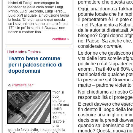
permettere che questa ac
bistrot di Parigi, accompagna la
decadenza della casa reale: Luigi
Oggi, una donna a Takhar g
Primo, Luigi Secondo, Luigi Terzo…
potente locale che ha rapit
Luigi XVI al quale la rivoluzione taglia
Il perpetratore è il nipote
la testa: “Che dinastia è mai questa
se i sovrani non sanno contare fino a
– nel Parlamento a Kabul, 
17”. Un po’ la storia di
Domani
: non
dalle autorità distrettuali.
riesce a contare fino …
bisogno? Ogni donna afgh
continua »
nel Paese. Sa anche che, p
considerato
normale
.
Libri e arte
»
Teatro
»
Le donne che gestiscono i 
Teatro bene comune
vita delle loro sorelle af
politiche o dall’appartenen
per il palcoscenico di
enormi. Tra il 40 e il 60% 
dopodomani
manipolati da qualche pote
fa pressione sul Governo a
marito – padrone violento 
di
Raffaella Ilari
Noi chiediamo al nostro G
“Non si
può
responsabilità di protegge
bluffare
E credi davvero che esercit
se c’è una
civiltà
fin dentro il luogo della lo
teatrale,
costruire una migliore im
ed il
decisione la prendi davve
teatro è
quando sai benissimo che 
una
grande forza civile, il teatro toglie la
mondo? Questa nuova norm