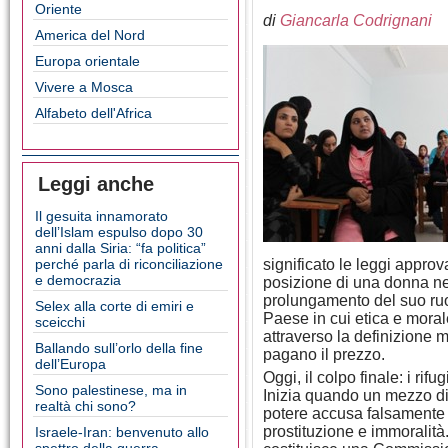
Oriente
di
Giancarla Codrignani
America del Nord
Europa orientale
Vivere a Mosca
Alfabeto dell'Africa
Leggi anche
Il gesuita innamorato
dell’Islam espulso dopo 30
anni dalla Siria: “fa politica”
perché parla di riconciliazione
significato le leggi approv
e democrazia
posizione di una donna nel
prolungamento del suo ruol
Selex alla corte di emiri e
Paese in cui etica e mora
sceicchi
attraverso la definizione m
Ballando sull’orlo della fine
pagano il prezzo.
dell’Europa
Oggi, il colpo finale: i rif
Sono palestinese, ma in
Inizia quando un mezzo di
realtà chi sono?
potere accusa falsamente i
prostituzione e immoralità
Israele-Iran: benvenuto allo