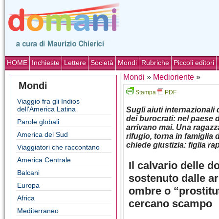
HOME
Inchieste
Lettere
Società
Mondi
Rubriche
Piccoli editori
Mondi
»
Medioriente
»
Mondi
Stampa
PDF
Viaggio fra gli Indios
dell'America Latina
Sugli aiuti internazionali
dei burocrati: nel paese 
Parole globali
arrivano mai. Una ragazza
America del Sud
rifugio, torna in famigli
chiede giustizia: figlia ra
Viaggiatori che raccontano
America Centrale
Il calvario delle 
Balcani
sostenuto dalle a
Europa
ombre o “prostitut
Africa
cercano scampo
Mediterraneo