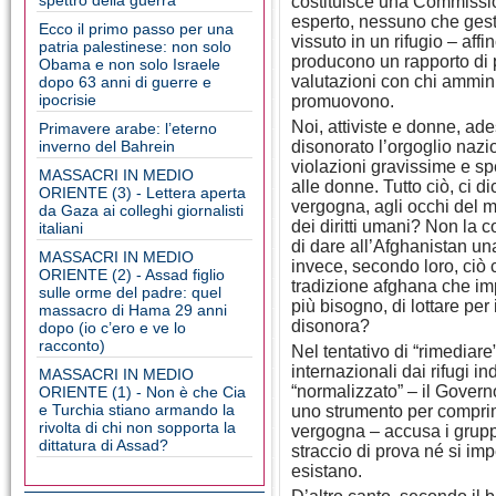
spettro della guerra
costituisce una Commission
esperto, nessuno che gest
Ecco il primo passo per una
vissuto in un rifugio – aff
patria palestinese: non solo
producono un rapporto di p
Obama e non solo Israele
valutazioni con chi amminis
dopo 63 anni di guerre e
ipocrisie
promuovono.
Noi, attiviste e donne, a
Primavere arabe: l’eterno
inverno del Bahrein
disonorato l’orgoglio naz
violazioni gravissime e spe
MASSACRI IN MEDIO
alle donne. Tutto ciò, ci d
ORIENTE (3) - Lettera aperta
vergogna, agli occhi del m
da Gaza ai colleghi giornalisti
dei diritti umani? Non la c
italiani
di dare all’Afghanistan un
MASSACRI IN MEDIO
invece, secondo loro, ciò c
ORIENTE (2) - Assad figlio
tradizione afghana che impo
sulle orme del padre: quel
più bisogno, di lottare per 
massacro di Hama 29 anni
disonora?
dopo (io c’ero e ve lo
racconto)
Nel tentativo di “rimediare”
internazionali dai rifugi 
MASSACRI IN MEDIO
“normalizzato” – il Gover
ORIENTE (1) - Non è che Cia
e Turchia stiano armando la
uno strumento per comprimer
rivolta di chi non sopporta la
vergogna – accusa i gruppi
dittatura di Assad?
straccio di prova né si im
esistano.