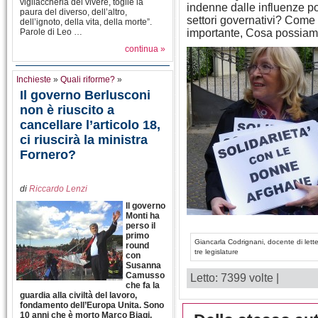
vigliaccheria del vivere, toglie la
indenne dalle influenze pote
paura del diverso, dell’altro,
settori governativi? Come 
dell’ignoto, della vita, della morte”.
Parole di Leo …
importante, Cosa possiamo
continua »
Inchieste
»
Quali riforme?
»
Il governo Berlusconi
non è riuscito a
cancellare l’articolo 18,
ci riuscirà la ministra
Fornero?
di
Riccardo Lenzi
Il governo
Monti ha
perso il
primo
Giancarla Codrignani, docente di lette
round
tre legislature
con
Susanna
Camusso
Letto: 7399 volte |
che fa la
guardia alla civiltà del lavoro,
fondamento dell’Europa Unita. Sono
10 anni che è morto Marco Biagi,