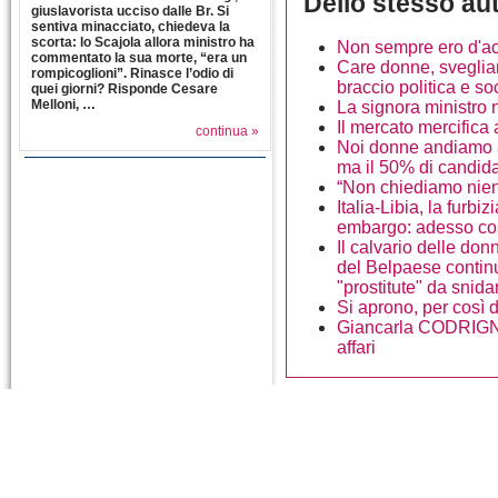
Dello stesso au
giuslavorista ucciso dalle Br. Si
sentiva minacciato, chiedeva la
scorta: lo Scajola allora ministro ha
Non sempre ero d'a
commentato la sua morte, “era un
Care donne, sveglia
rompicoglioni”. Rinasce l’odio di
braccio politica e so
quei giorni? Risponde Cesare
Melloni, …
La signora ministro 
Il mercato mercifica 
continua »
Noi donne andiamo a
ma il 50% di candid
“Non chiediamo nient
Italia-Libia, la furb
embargo: adesso co
Il calvario delle do
del Belpaese contin
"prostitute" da snid
Si aprono, per così d
Giancarla CODRIGNA
affari