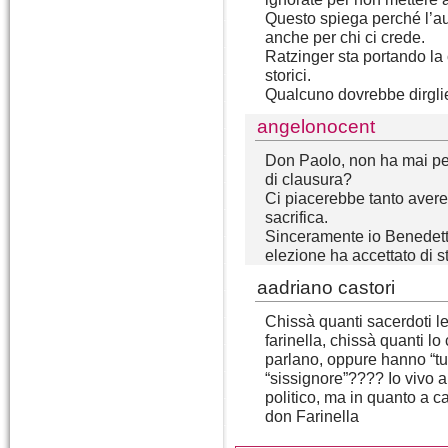
Questo spiega perché l’auto
anche per chi ci crede.
Ratzinger sta portando la 
storici.
Qualcuno dovrebbe dirgli
angelonocent
Don Paolo, non ha mai pen
di clausura?
Ci piacerebbe tanto avere
sacrifica.
Sinceramente io Benedett
elezione ha accettato di 
aadriano castori
Chissà quanti sacerdoti l
farinella, chissà quanti l
parlano, oppure hanno “tut
“sissignore”???? Io vivo a 
politico, ma in quanto a ca
don Farinella