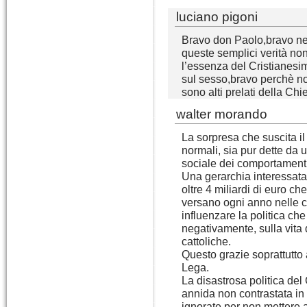
luciano pigoni
Bravo don Paolo,bravo ne
queste semplici verità non
l’essenza del Cristianesim
sul sesso,bravo perchè no
sono alti prelati della Ch
walter morando
La sorpresa che suscita il
normali, sia pur dette da 
sociale dei comportamenti 
Una gerarchia interessata 
oltre 4 miliardi di euro che t
versano ogni anno nelle ca
influenzare la politica che
negativamente, sulla vita
cattoliche.
Questo grazie soprattutto a
Lega.
La disastrosa politica del
annida non contrastata i
ignorate per non mettere a 