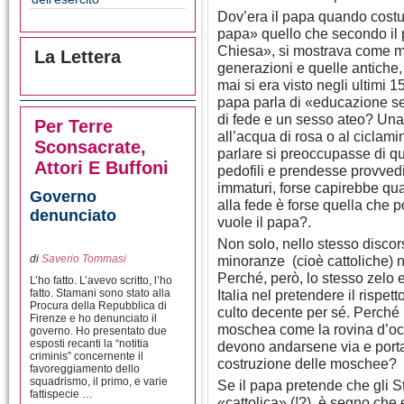
Dov’era il papa quando costui
papa» quello che secondo il p
Chiesa», si mostrava come mo
La Lettera
generazioni e quelle antiche,
mai si era visto negli ultimi 
papa parla di «educazione se
di fede e un sesso ateo? Una
Per Terre
all’acqua di rosa o al ciclami
Sconsacrate,
parlare si preoccupasse di qu
Attori E Buffoni
pedofili e prendesse provved
immaturi, forse capirebbe qu
Governo
alla fede è forse quella che po
denunciato
vuole il papa?.
Non solo, nello stesso discors
di
Saverio Tommasi
minoranze (cioè cattoliche) 
Perché, però, lo stesso zelo 
L’ho fatto. L’avevo scritto, l’ho
fatto. Stamani sono stato alla
Italia nel pretendere il rispe
Procura della Repubblica di
culto decente per sé. Perché
Firenze e ho denunciato il
moschea come la rovina d’oc
governo. Ho presentato due
esposti recanti la “notitia
devono andarsene via e portand
criminis” concernente il
costruzione delle moschee?
favoreggiamento dello
squadrismo, il primo, e varie
Se il papa pretende che gli S
fattispecie …
«cattolica» (!?), è segno che