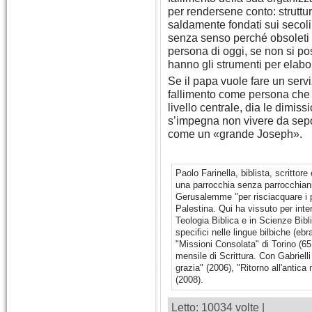
per rendersene conto: struttu
saldamente fondati sui secoli 
senza senso perché obsoleti 
persona di oggi, se non si p
hanno gli strumenti per elabo
Se il papa vuole fare un serv
fallimento come persona che
livello centrale, dia le dimiss
s’impegna non vivere da sepol
come un «grande Joseph».
Paolo Farinella, biblista, scrittor
una parrocchia senza parrocchiani
Gerusalemme "per risciacquare i pa
Palestina. Qui ha vissuto per inte
Teologia Biblica e in Scienze Bibl
specifici nelle lingue bilbiche (eb
"Missioni Consolata" di Torino (65
mensile di Scrittura. Con Gabrielli
grazia" (2006), "Ritorno all'antica
(2008).
Letto: 10034 volte |