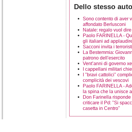
Dello stesso aut
Sono contento di aver v
affondato Berlusconi
Natale: regalo vuol dir
Paolo FARINELLA - Que
gli italiani ad applaud
Sacconi invita i terroris
La Bestemmia: Giovanni
patrono dell'esercito
Vent’anni di governo xen
I cappellani militari chi
I "bravi cattolici" compl
complicità dei vescovi
Paolo FARINELLA - Ade
la spina che la unisce 
Don Farinella risponde 
criticare il Pd: "Si spa
casetta in Centro"