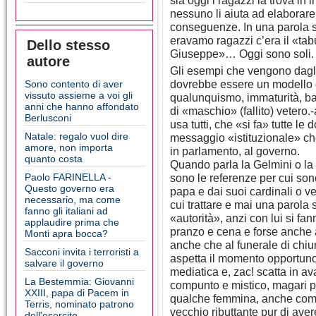
sia oggi i ragazzi la trova in
nessuno li aiuta ad elaborar
conseguenze. In una parola 
eravamo ragazzi c’era il «ta
Dello stesso
Giuseppe»… Oggi sono soli.
autore
Gli esempi che vengono dagli
dovrebbe essere un modello 
Sono contento di aver
vissuto assieme a voi gli
qualunquismo, immaturità, ba
anni che hanno affondato
di «maschio» (fallito) vetero.
Berlusconi
usa tutti, che «si fa» tutte l
Natale: regalo vuol dire
messaggio «istituzionale» che
amore, non importa
in parlamento, al governo.
quanto costa
Quando parla la Gelmini o la 
Paolo FARINELLA -
sono le referenze per cui sono
Questo governo era
papa e dai suoi cardinali o v
necessario, ma come
cui trattare e mai una parol
fanno gli italiani ad
«autorità», anzi con lui si fan
applaudire prima che
pranzo e cena e forse anche 
Monti apra bocca?
anche che al funerale di chiu
Sacconi invita i terroristi a
aspetta il momento opportuno 
salvare il governo
mediatica e, zac! scatta in av
La Bestemmia: Giovanni
compunto e mistico, magari p
XXIII, papa di Pacem in
qualche femmina, anche compi
Terris, nominato patrono
vecchio ributtante pur di aver
dell'esercito