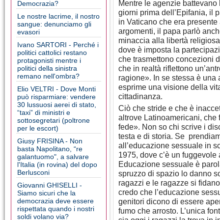
Mentre le agenzie battevano l
Democrazia?
giorni prima dell’Epifania, il
Le nostre lacrime, il nostro
in Vaticano che era presente a
sangue: denunciamo gli
argomenti, il papa parlò anch
evasori
minaccia alla libertà religiosa
Ivano SARTORI - Perché i
dove è imposta la partecipazi
politici cattolici restano
che trasmettono concezioni de
protagonisti mentre i
che in realtà riflettono un’ant
politici della sinistra
remano nell'ombra?
ragione». In se stessa è una 
esprime una visione della vita
Elio VELTRI - Dove Monti
cittadinanza.
può risparmiare: vendere
30 lussuosi aerei di stato,
Ciò che stride e che è inaccet
“taxi” di ministri e
altrove Latinoamericani, che
sottosegretari (poltrone
fede». Non so chi scrive i dis
per le escort)
testa e di storia. Se prendiamo
Giusy FRISINA - Non
all’educazione sessuale in scu
basta Napolitano, “re
1975, dove c’è un fuggevole a
galantuomo", a salvare
Educazione sessuale è parola
l'Italia (in rovina) del dopo
Berlusconi
spruzzo di spazio lo danno sol
ragazzi e le ragazze si fida
Giovanni GHISELLI -
credo che l’educazione sessu
Siamo sicuri che la
democrazia deve essere
genitori dicono di essere apert
rispettata quando i nostri
fumo che arrosto. L’unica font
soldi volano via?