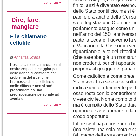
continua »
finito, anzi è diventato eterno
dello Stato pontificio, ma si è
papi e ora anche della Cei s
Dire, fare,
sulle legislazioni. Ora i preti
mangiare
parlamento esegue come un no
nell’anno del 150° anniversari
E la chiamano
parte la Lega e il governo la
cellulite
il Vaticano e la Cei sono i ve
riguardano al vita dei cittadini
(che sarebbe già un monstrum
di
Annalisa Strada
non credenti, per chi appartien
L’estate ci mette a misura con il
proprio» al gregge del papa 
nostro corpo. La maggior parte
delle donne si confronta con il
Come cattolico e come prete 
problema della cellulite.
Stato avochi a sé e a sé soltant
Premesso che la cellulite è
molto diffusa e non si può
indicazioni di riferimento per
prescindere da una
esse resta con la controrifor
predisposizione personale ad
vivere civile. Non è compito d
averla o …
ma è compito dello Stato dare
continua »
ognuno deve elaborare in fam
crede opportuno.
Infine se il papa pretende ch
(ma esiste una sola morale cat
fallimento della sua organizz