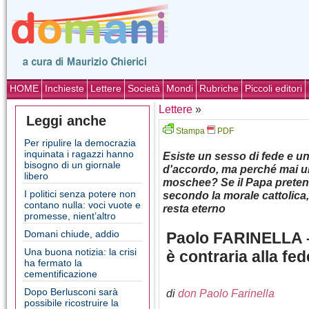
HOME
Inchieste
Lettere
Società
Mondi
Rubriche
Piccoli editori
Lettere
»
Leggi anche
Stampa
PDF
Per ripulire la democrazia
inquinata i ragazzi hanno
Esiste un sesso di fede e u
bisogno di un giornale
d'accordo, ma perché mai un
libero
moschee? Se il Papa pretend
I politici senza potere non
secondo la morale cattolica,
contano nulla: voci vuote e
resta eterno
promesse, nient’altro
Domani chiude, addio
Paolo FARINELLA –
Una buona notizia: la crisi
è contraria alla fed
ha fermato la
cementificazione
Dopo Berlusconi sarà
di
don Paolo Farinella
possibile ricostruire la