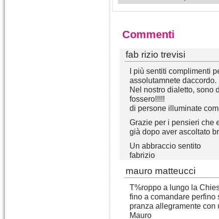
Commenti
fab rizio trevisi
I più sentiti complimenti p
assolutamnete daccordo.
Nel nostro dialetto, sono 
fossero!!!!!
di persone illuminate come
Grazie per i pensieri che
già dopo aver ascoltato b
Un abbraccio sentito
fabrizio
mauro matteucci
T%roppo a lungo la Chies
fino a comandare perfino s
pranza allegramente con u
Mauro