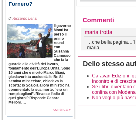
Fornero?
di
Riccardo Lenzi
Commenti
Il governo
Monti ha
maria trotta
perso il
primo
…che bella pagina…”l’e
round
con
maria
Susanna
Camusso
che fa la
Dello stesso au
guardia alla civiltà del lavoro,
fondamento dell’Europa Unita. Sono
10 anni che è morto Marco Biagi,
Caravan Edizioni: qu
giuslavorista ucciso dalle Br. Si
incontro e di crescit
sentiva minacciato, chiedeva la
scorta: lo Scajola allora ministro ha
Se i libri diventano
commentato la sua morte, “era un
confina con Modena
rompicoglioni”. Rinasce l’odio di
Non voglio più nas
quei giorni? Risponde Cesare
Melloni, …
continua »