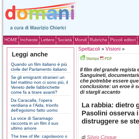
HOME
Inchieste
Lettere
Società
Mondi
Rubriche
Piccoli editori
Spettacoli
»
Visioni
»
Leggi anche
Stampa
PDF
Quando un film italiano è più
civile del Parlamento italiano
Il film del grande regista
Sanguineti, documentario
Se gli emigranti stranieri un
che potrebbe essere quell
bel mattino non ci sono più, il
conclusione: un eroe è s
Veneto delle fabbrichette
di stargli accanto
come fa a tirare avanti?
Da Caracalla, l'opera
La rabbia: dietro 
verdiana e l'Aida, trionfo
dell'egoismo fatto uomo
Pasolini osserva i
La voce di Saramago
distruggere se st
racconta in un film il suo
ultimo amore
The tree of life: capolavoro o
di
Silvio Cinque