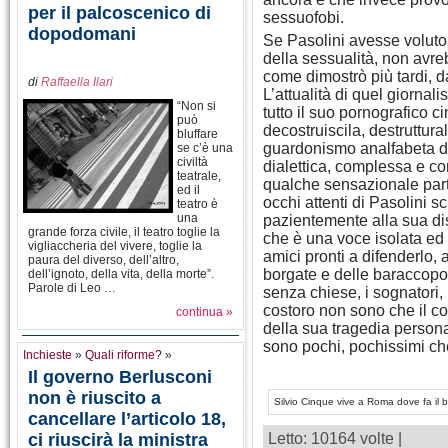
per il palcoscenico di
sessuofobi.
dopodomani
Se Pasolini avesse voluto 
della sessualità, non avr
come dimostrò più tardi, da
di
Raffaella Ilari
L’attualità di quel giorna
“Non si
tutto il suo pornografico 
può
decostruiscila, destruttura
bluffare
guardonismo analfabeta de
se c’è una
civiltà
dialettica, complessa e con
teatrale,
qualche sensazionale partic
ed il
occhi attenti di Pasolini 
teatro è
una
pazientemente alla sua di
grande forza civile, il teatro toglie la
che è una voce isolata ed 
vigliaccheria del vivere, toglie la
amici pronti a difenderlo, a
paura del diverso, dell’altro,
borgate e delle baraccopoli,
dell’ignoto, della vita, della morte”.
Parole di Leo …
senza chiese, i sognatori, 
costoro non sono che il c
continua »
della sua tragedia personal
sono pochi, pochissimi che
Inchieste
»
Quali riforme?
»
Il governo Berlusconi
non è riuscito a
Silvio Cinque vive a Roma dove fa il bi
cancellare l’articolo 18,
ci riuscirà la ministra
Letto: 10164 volte |