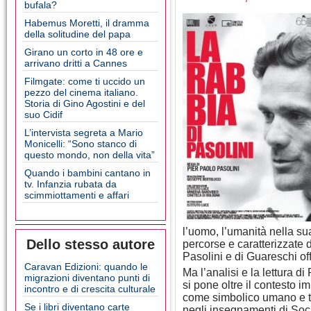
bufala?
Habemus Moretti, il dramma
della solitudine del papa
Girano un corto in 48 ore e
arrivano dritti a Cannes
Filmgate: come ti uccido un
pezzo del cinema italiano.
Storia di Gino Agostini e del
suo Cidif
L’intervista segreta a Mario
Monicelli: “Sono stanco di
questo mondo, non della vita”
Quando i bambini cantano in
tv. Infanzia rubata da
scimmiottamenti e affari
l’uomo, l’umanità nella sua
Dello stesso autore
percorse e caratterizzate 
Pasolini e di Guareschi of
Caravan Edizioni: quando le
Ma l’analisi e la lettura di
migrazioni diventano punti di
si pone oltre il contesto i
incontro e di crescita culturale
come simbolico umano e tr
Se i libri diventano carte
negli insegnamenti di Socr