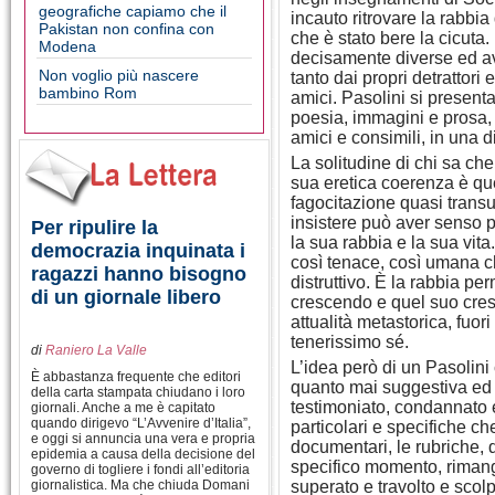
geografiche capiamo che il
incauto ritrovare la rabbia
Pakistan non confina con
che è stato bere la cicuta
Modena
decisamente diverse ed avv
Non voglio più nascere
tanto dai propri detrattori
bambino Rom
amici. Pasolini si present
poesia, immagini e prosa, 
amici e consimili, in una 
La solitudine di chi sa che
sua eretica coerenza è qu
fagocitazione quasi transu
insistere può aver senso 
Per ripulire la
la sua rabbia e la sua vit
democrazia inquinata i
così tenace, così umana c
ragazzi hanno bisogno
distruttivo. È la rabbia p
di un giornale libero
crescendo e quel suo cres
attualità metastorica, fuor
tenerissimo sé.
di
Raniero La Valle
L’idea però di un Pasolini
È abbastanza frequente che editori
quanto mai suggestiva ed 
della carta stampata chiudano i loro
testimoniato, condannato e 
giornali. Anche a me è capitato
quando dirigevo “L’Avvenire d’Italia”,
particolari e specifiche che 
e oggi si annuncia una vera e propria
documentari, le rubriche, d
epidemia a causa della decisione del
specifico momento, rimang
governo di togliere i fondi all’editoria
giornalistica. Ma che chiuda Domani
superato e travolto e scolp