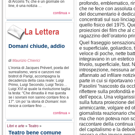
di Arcoiris Tv, che è un giornale on
profondo, emblematico, rim
line, è una notizia …
che ne fece con assoluta o
continua »
del documentario è dedicat
concentrati sul suo lincia
quello fisico del 1975. Que
proiezioni dei film che al 
ragazzino dell’oratorio p
Quel fraseggio sensaziona
Domani chiude, addio
e superficiale, goliardico
veloce di poche, nette bat
integravano in un estetico
di
Maurizio Chierici
frivolo, superficiale, fas
L’ironia di Jacques Prévert, poeta del
introspezione, nessuna an
surrealismo, versi e canzoni nei
affannato ad infilare noti
bistrot di Parigi, accompagna la
parte in cui si riportavano
decadenza della casa reale: Luigi
Primo, Luigi Secondo, Luigi Terzo…
Pasolini “nascosto da occhi
Luigi XVI al quale la rivoluzione taglia
riflettere sulla profondità 
la testa: “Che dinastia è mai questa
dell’epoca. Una volgarissi
se i sovrani non sanno contare fino a
17”. Un po’ la storia di
Domani
: non
sulla futura proiezione del
riesce a contare fino …
ammiccante, volgare ed of
giornalista reazionario che
continua »
ma che non poteva non sca
raccontare della continua lot
Libri e arte
»
Teatro
»
del capitalismo e la debole
Teatro bene comune
ancora e che invece provoca