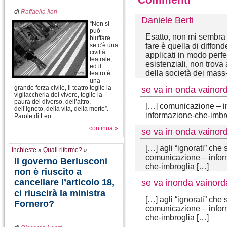
di
Raffaella Ilari
Daniele Berti
“Non si
può
Esatto, non mi sembra 
bluffare
se c’è una
fare è quella di diff
civiltà
applicati in modo perfe
teatrale,
esistenziali, non trova 
ed il
della società dei mas
teatro è
una
grande forza civile, il teatro toglie la
se va in onda vainor
vigliaccheria del vivere, toglie la
paura del diverso, dell’altro,
[…] comunicazione – in
dell’ignoto, della vita, della morte”.
informazione-che-imbr
Parole di Leo …
continua »
se va in onda vainord
[…] agli “ignorati” che
Inchieste
»
Quali riforme?
»
comunicazione – inform
Il governo Berlusconi
che-imbroglia […]
non è riuscito a
cancellare l’articolo 18,
se va inonda vainor
ci riuscirà la ministra
[…] agli “ignorati” che
Fornero?
comunicazione – inform
che-imbroglia […]