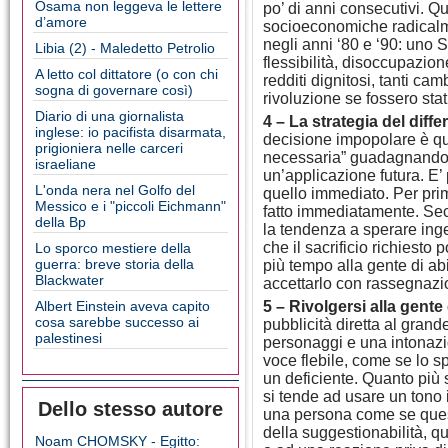
Osama non leggeva le lettere
po’ di anni consecutivi. Qu
d’amore
socioeconomiche radicalm
negli anni ‘80 e ‘90: uno S
Libia (2) - Maledetto Petrolio
flessibilità, disoccupazio
A letto col dittatore (o con chi
redditi dignitosi, tanti c
sogna di governare così)
rivoluzione se fossero stati
Diario di una giornalista
4 – La strategia del differ
inglese: io pacifista disarmata,
decisione impopolare è qu
prigioniera nelle carceri
necessaria” guadagnando 
israeliane
un’applicazione futura. E’ p
L'onda nera nel Golfo del
quello immediato. Per pri
Messico e i "piccoli Eichmann"
fatto immediatamente. Se
della Bp
la tendenza a sperare ing
che il sacrificio richiesto
Lo sporco mestiere della
guerra: breve storia della
più tempo alla gente di ab
Blackwater
accettarlo con rassegnazi
Albert Einstein aveva capito
5 – Rivolgersi alla gent
cosa sarebbe successo ai
pubblicità diretta al gran
palestinesi
personaggi e una intonazi
voce flebile, come se lo s
un deficiente. Quanto più s
si tende ad usare un tono 
Dello stesso autore
una persona come se ques
della suggestionabilità, 
Noam CHOMSKY - Egitto: