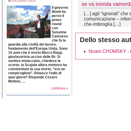
di
Riccardo Lenzi
se va inonda vainorda
Il governo
Monti ha
[…] agli “ignorati” che
perso il
comunicazione – inform
primo
che-imbroglia […]
round
con
Susanna
Camusso
Dello stesso au
che fa la
guardia alla civiltà del lavoro,
fondamento dell’Europa Unita. Sono
Noam CHOMSKY - Egi
10 anni che è morto Marco Biagi,
giuslavorista ucciso dalle Br. Si
sentiva minacciato, chiedeva la
scorta: lo Scajola allora ministro ha
commentato la sua morte, “era un
rompicoglioni”. Rinasce l’odio di
quei giorni? Risponde Cesare
Melloni, …
continua »