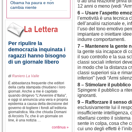
o ad una reazione priva di
Obama ha paura e non
12 anni o meno (vedi “Armi
cambia niente
6 – Usare l’aspetto emozi
l’emotività è una tecnica c
dell’analisi razionale e, in
l’uso del tono emotivo perm
impiantare o iniettare idee
indurre comportamenti.
Per ripulire la
7 – Mantenere la gente n
democrazia inquinata i
la gente sia incapace di c
ragazzi hanno bisogno
il suo controllo e la sua s
di un giornale libero
classi sociali inferiori de
in modo che la distanza cre
classi superiori sia e rim
di
Raniero La Valle
inferiori” (vedi “Armi silen
È abbastanza frequente che editori
8 – Stimolare il pubblico
della carta stampata chiudano i loro
Spingere il pubblico a rit
giornali. Anche a me è capitato
ignoranti.
quando dirigevo “L’Avvenire d’Italia”,
e oggi si annuncia una vera e propria
9 – Rafforzare il senso d
epidemia a causa della decisione del
esclusivamente lui il resp
governo di togliere i fondi all’editoria
giornalistica. Ma che chiuda Domani
insufficiente intelligenza,
di Arcoiris Tv, che è un giornale on
ribellarsi contro il sistem
line, è una notizia …
sente in colpa, cosa che c
continua »
cui uno degli effetti è l’i