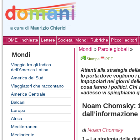
HOME
Inchieste
Lettere
Società
Mondi
Rubriche
Piccoli editori
Mondi
»
Parole globali
»
Mondi
Stampa
PDF
Viaggio fra gli Indios
dell'America Latina
Attenti alla strategia del
lo porta dove vogliono i 
America del Sud
impopolari nei giorni d
Viaggiatori che raccontano
cosa fanno i politici. Ch
«adesso vi spieghiamo qua
America Centrale
Balcani
Noam Chomsky: 10
Europa
dall’informazione
Africa
Mediterraneo
di
Noam Chomsky
Medioriente
1 – La strategia della dis