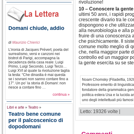
rivoluzione!
10 – Conoscere la gente
ultimi 50 anni, i rapidi pr
crescente divario tra le c
dispongono e che utilizzan
Domani chiude, addio
alla neurobiologia e alla p
fruire di una conoscenza 
che psichicamente. Il sist
di
Maurizio Chierici
comune molto meglio di q
L’ironia di Jacques Prévert, poeta del
che, nella maggior parte d
surrealismo, versi e canzoni nei
controllo ed un maggior p
bistrot di Parigi, accompagna la
decadenza della casa reale: Luigi
la gente esercita su se st
Primo, Luigi Secondo, Luigi Terzo…
Luigi XVI al quale la rivoluzione taglia
la testa: “Che dinastia è mai questa
se i sovrani non sanno contare fino a
Noam Chomsky (Filadelfia, 1928) 
17”. Un po’ la storia di
Domani
: non
Professore emerito di linguistica
riesce a contare fino …
fondatore della grammatica gener
continua »
politica estera Usa e la lucida 
uno degli intellettuali più famos
Libri e arte
»
Teatro
»
Letto: 19326 volte |
Teatro bene comune
per il palcoscenico di
dopodomani
Commenti