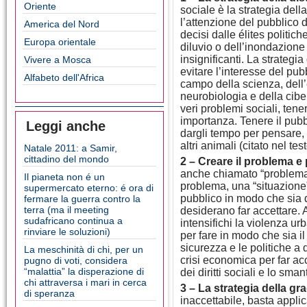
Oriente
sociale è la strategia dell
l’attenzione del pubblico 
America del Nord
decisi dalle élites politic
Europa orientale
diluvio o dell’inondazione 
insignificanti. La strategi
Vivere a Mosca
evitare l’interesse del pu
Alfabeto dell'Africa
campo della scienza, dell’
neurobiologia e della cibe
veri problemi sociali, ten
importanza. Tenere il pub
Leggi anche
dargli tempo per pensare, 
altri animali (citato nel te
Natale 2011: a Samir,
cittadino del mondo
2 – Creare il problema e p
anche chiamato “problema 
Il pianeta non é un
problema, una “situazione
supermercato eterno: é ora di
pubblico in modo che sia q
fermare la guerra contro la
terra (ma il meeting
desiderano far accettare. 
sudafricano continua a
intensifichi la violenza u
rinviare le soluzioni)
per fare in modo che sia il
sicurezza e le politiche a 
La meschinità di chi, per un
crisi economica per far a
pugno di voti, considera
“malattia” la disperazione di
dei diritti sociali e lo sma
chi attraversa i mari in cerca
3 – La strategia della gra
di speranza
inaccettabile, basta appli