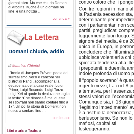
contro coloro che li pongo
giornalistica. Ma che chiuda Domani
di Arcoiris Tv, che è un giornale on
Con tre regioni in mano a
line, è una notizia …
la Padania secessionista, c
continua »
determinante per impedire
con i parlamentari non scel
partiti, pregiudicati comp
leggermente fuori luogo. S
signore dei media, è da 20
unica in Europa, in perenn
Domani chiude, addio
concludere che l’illuminato 
ubbidisce volentieri a chi 
spiccata tendenza alla ille
di
Maurizio Chierici
i prepotenti, e duemila an
L’ironia di Jacques Prévert, poeta del
indole profonda di uomo pr
surrealismo, versi e canzoni nei
Il “popolo sovrano” è questo
bistrot di Parigi, accompagna la
ingenti mezzi, tra cui l’8 
decadenza della casa reale: Luigi
Primo, Luigi Secondo, Luigi Terzo…
alternativa, per l’assenza
Luigi XVI al quale la rivoluzione taglia
stessi valori dell’economia
la testa: “Che dinastia è mai questa
Comunque sia, il 13 giugn
se i sovrani non sanno contare fino a
17”. Un po’ la storia di
Domani
: non
“legittimo impedimento” av
riesce a contare fino …
è a rischio la democrazia, 
berlusconismo. Se non lo fa
continua »
mafiosi, capitalisti
festeggeranno.
Libri e arte
»
Teatro
»