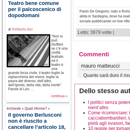
Teatro bene comune
per il palcoscenico di
Paolo De Gregorio, nato a Roma, h
dopodomani
abita in Sardegna, dove ha realiz
sociale pubblicando on line rifl
di
Raffaella Ilari
Letto: 3979 volte |
“Non si
può
bluffare
se c’è una
civiltà
Commenti
teatrale,
ed il
teatro è
mauro matteucci
una
grande forza civile, il teatro toglie la
Quanto sarà duro il ris
vigliaccheria del vivere, toglie la
paura del diverso, dell’altro,
dell’ignoto, della vita, della morte”.
Parole di Leo …
Dello stesso au
continua »
I politici senza pot
nient’altro
Inchieste
»
Quali riforme?
»
Come ricominciare: ta
Il governo Berlusconi
cacciabombardieri, t
non è riuscito a
pietà agli evasori, f
cancellare l’articolo 18,
10 regole per torna