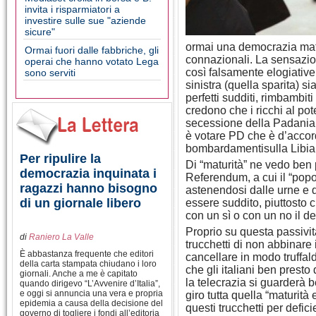
invita i risparmiatori a
investire sulle sue "aziende
sicure"
ormai una democrazia matu
Ormai fuori dalle fabbriche, gli
connazionali. La sensazio
operai che hanno votato Lega
così falsamente elogiative
sono serviti
sinistra (quella sparita) si
perfetti sudditi, rimbambit
credono che i ricchi al pot
secessione della Padania 
è votare PD che è d’accor
bombardamentisulla Libia
Per ripulire la
Di “maturità” ne vedo ben
democrazia inquinata i
Referendum, a cui il “popo
ragazzi hanno bisogno
astenendosi dalle urne e 
di un giornale libero
essere suddito, piuttosto 
con un sì o con un no il de
Proprio su questa passivit
di
Raniero La Valle
trucchetti di non abbinare
È abbastanza frequente che editori
cancellare in modo truffal
della carta stampata chiudano i loro
che gli italiani ben prest
giornali. Anche a me è capitato
la telecrazia si guarderà 
quando dirigevo “L’Avvenire d’Italia”,
e oggi si annuncia una vera e propria
giro tutta quella “maturità
epidemia a causa della decisione del
questi trucchetti per defic
governo di togliere i fondi all’editoria