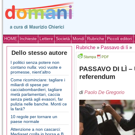
HOME
Inchieste
Lettere
Società
Mondi
Rubriche
Piccoli editori
Rubriche
»
Passavo di lì
»
Dello stesso autore
Stampa
PDF
I politici senza potere non
contano nulla: voci vuote e
PASSAVO DI LÌ – 
promesse, nient’altro
referendum
Come ricominciare: tagliare i
miliardi di spese per
cacciabombardieri, tagliare
di
Paolo De Gregorio
metà parlamentari, caccia
senza pietà agli evasori, far
pulizia nelle banche. Monti ce
la farà?
10 regole per tornare un
paese normale
Attenzione a non cascarci:
Mediaset crolla in borsa e B.