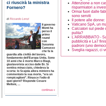
ci riuscirà la ministra
Attenzione a non casc
Fornero?
risparmiatori a inves
Ormai fuori dalle fa
sono serviti
di
Riccardo Lenzi
Il potere alle donne
Vaticano SpA, un m
Il governo
Monti ha
Calciatori sul piede 
perso il
pulita?
primo
L'ARRABBIATO - Sant
round
pubblicità e La7 fini
con
Susanna
padroni (uno democra
Camusso
Sveglia ragazzi, ci v
che fa la
guardia alla civiltà del lavoro,
fondamento dell’Europa Unita. Sono
10 anni che è morto Marco Biagi,
giuslavorista ucciso dalle Br. Si
sentiva minacciato, chiedeva la
scorta: lo Scajola allora ministro ha
commentato la sua morte, “era un
rompicoglioni”. Rinasce l’odio di
quei giorni? Risponde Cesare
Melloni, …
continua »