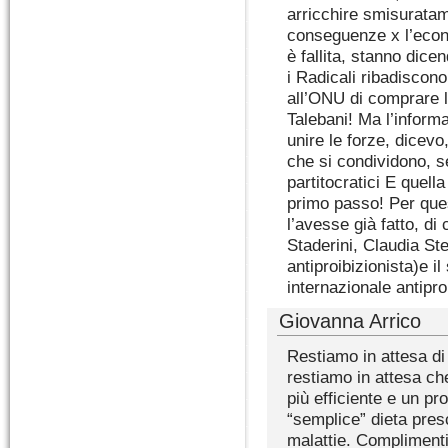
arricchire smisuratame
conseguenze x l’econo
è fallita, stanno dice
i Radicali ribadiscon
all’ONU di comprare l’
Talebani! Ma l’inform
unire le forze, dicevo,
che si condividono, s
partitocratici E quell
primo passo! Per ques
l’avesse già fatto, di 
Staderini, Claudia St
antiproibizionista)e i
internazionale antipr
Giovanna Arrico
Restiamo in attesa di
restiamo in attesa ch
più efficiente e un p
“semplice” dieta pres
malattie. Complimenti