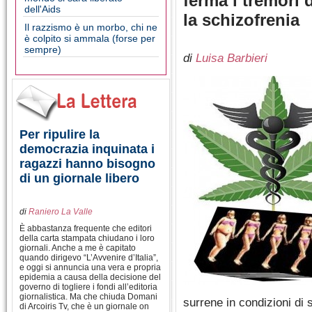
ferma i tremori 
dell'Aids
la schizofrenia
Il razzismo è un morbo, chi ne
è colpito si ammala (forse per
sempre)
di
Luisa Barbieri
Per ripulire la
democrazia inquinata i
ragazzi hanno bisogno
di un giornale libero
di
Raniero La Valle
È abbastanza frequente che editori
della carta stampata chiudano i loro
giornali. Anche a me è capitato
quando dirigevo “L’Avvenire d’Italia”,
e oggi si annuncia una vera e propria
epidemia a causa della decisione del
governo di togliere i fondi all’editoria
giornalistica. Ma che chiuda Domani
surrene in condizioni di s
di Arcoiris Tv, che è un giornale on