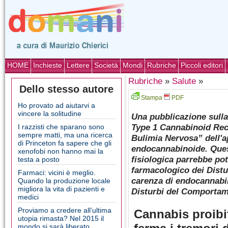
HOME
Inchieste
Lettere
Società
Mondi
Rubriche
Piccoli editori
Rubriche
»
Salute
»
Dello stesso autore
Stampa
PDF
Ho provato ad aiutarvi a
vincere la solitudine
Una pubblicazione sulla 
Type 1 Cannabinoid Rece
I razzisti che sparano sono
sempre matti, ma una ricerca
Bulimia Nervosa” dell'ap
di Princeton fa sapere che gli
endocannabinoide. Ques
xenofobi non hanno mai la
fisiologica parrebbe pot
testa a posto
farmacologico dei Distu
Farmaci: vicini è meglio.
carenza di endocannabin
Quando la produzione locale
migliora la vita di pazienti e
Disturbi del Comportam
medici
Proviamo a credere all’ultima
Cannabis proibit
utopia rimasta? Nel 2015 il
mondo si sarà liberato