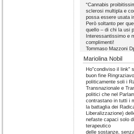
“Cannabis proibitissi
sclerosi multipla e co
possa essere usata in
Però soltanto per quel
quello – di chi la usi
Interessantissimo e m
complimenti!
Tommaso Mazzoni Dp
Mariolina Nobil
Ho”condiviso il link
buon fine Ringraziavo
politicamente soli i Ra
Transnazionale e Trans
politici che nel Parl
contrastano in tutti i
la battaglia dei Rad
Liberalizzazione) dell
nefaste capaci solo di
terapeutico
delle sostanze, senza 