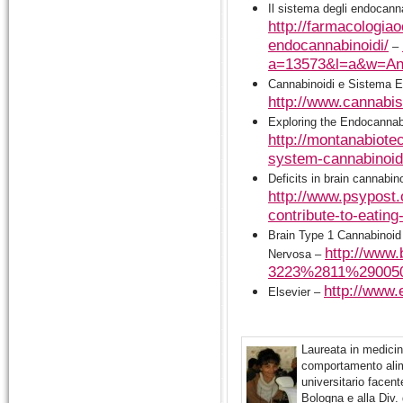
Il sistema degli endocann
http://farmacologia
endocannabinoidi/
–
a=13573&l=a&w=An
Cannabinoidi e Sistema 
http://www.cannabis
Exploring the Endocannab
http://montanabiote
system-cannabinoids
Deficits in brain cannabin
http://www.psypost.
contribute-to-eatin
Brain Type 1 Cannabinoid 
http://www.
Nervosa –
3223%2811%2900507
http://www
Elsevier –
Laureata in medicin
comportamento alim
universitario facent
Bologna e alla Div.