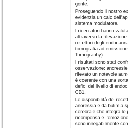
gente.
Proseguendo il nostro exc
evidenzia un calo dell’ap
sistema modulatore.
I ricercatori hanno valut
attraverso la rilevazione
recettori degli endocannab
tomografia ad emissione 
Tomography).
I risultati sono stati conf
osservazione: anoressie, 
rilevato un notevole aume
è coerente con una sort
defici del livello di endo
CB1.
Le disponibilità dei recet
anoressia e da bulimia sp
cerebrale che integra le 
ricompensa e l’emozione. 
sono innegabilmente com