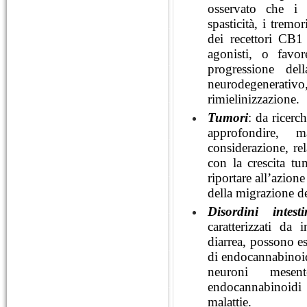
osservato che i 
spasticità, i tremo
dei recettori CB
agonisti, o favo
progressione dell
neurodegenerativo
rimielinizzazione.
Tumori
: da ricerc
approfondire, 
considerazione, rel
con la crescita t
riportare all’azione
della migrazione de
Disordini intesti
caratterizzati da 
diarrea, possono es
di endocannabinoid
neuroni mesent
endocannabinoidi 
malattie.