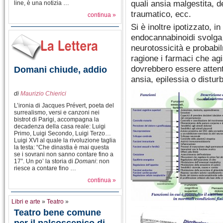
quali ansia malgestita, d
line, è una notizia …
traumatico, ecc.
continua »
Si è inoltre ipotizzato, i
endocannabinoidi svolga 
neurotossicità e probabil
ragione i farmaci che ag
dovrebbero essere attent
Domani chiude, addio
ansia, epilessia o distur
di
Maurizio Chierici
L’ironia di Jacques Prévert, poeta del
surrealismo, versi e canzoni nei
bistrot di Parigi, accompagna la
decadenza della casa reale: Luigi
Primo, Luigi Secondo, Luigi Terzo…
Luigi XVI al quale la rivoluzione taglia
la testa: “Che dinastia è mai questa
se i sovrani non sanno contare fino a
17”. Un po’ la storia di
Domani
: non
riesce a contare fino …
continua »
Libri e arte
»
Teatro
»
Teatro bene comune