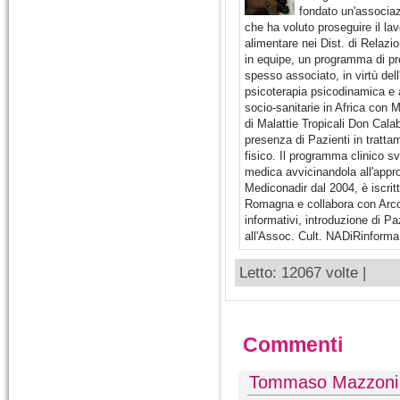
fondato un'associa
che ha voluto proseguire il la
alimentare nei Dist. di Relazio
in equipe, un programma di pr
spesso associato, in virtù del
psicoterapia psicodinamica e a
socio-sanitarie in Africa con 
di Malattie Tropicali Don Cala
presenza di Pazienti in tratta
fisico. Il programma clinico sv
medica avvicinandola all'appro
Mediconadir dal 2004, è iscritt
Romagna e collabora con Arcoi
informativi, introduzione di P
all'Assoc. Cult. NADiRinforma,
Letto: 12067 volte |
Commenti
Tommaso Mazzoni