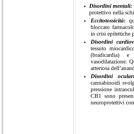
Disordini mentali:
protettivo nella sch
Eccitotossicità
:
qua
bloccato farmacol
in crisi epilettiche 
Disordini cardiov
tessuto miocardic
(bradicardia) 
vasodilatazione. Qu
arteriosa dell’ana
Disordini ocula
cannabinoidi svolg
pressione intraocu
CB1 sono presenti 
neuroprotettivi cont