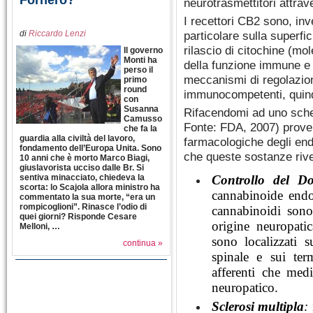
Fornero?
neurotrasmettitori attrave
I recettori CB2 sono, inve
di
Riccardo Lenzi
particolare sulla superfi
rilascio di citochine (mo
Il governo
Monti ha
della funzione immune e 
perso il
meccanismi di regolazione
primo
round
immunocompetenti, quindi
con
Susanna
Rifacendomi ad uno sche
Camusso
Fonte: FDA, 2007) proverò
che fa la
guardia alla civiltà del lavoro,
farmacologiche degli endo
fondamento dell’Europa Unita. Sono
che queste sostanze riv
10 anni che è morto Marco Biagi,
giuslavorista ucciso dalle Br. Si
sentiva minacciato, chiedeva la
Controllo del Do
scorta: lo Scajola allora ministro ha
cannabinoide endo
commentato la sua morte, “era un
rompicoglioni”. Rinasce l’odio di
cannabinoidi sono 
quei giorni? Risponde Cesare
origine neuropatic
Melloni, …
sono localizzati 
continua »
spinale e sui term
afferenti che med
neuropatico.
Sclerosi multipla
: