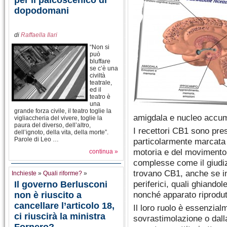
per il palcoscenico di
dopodomani
di
Raffaella Ilari
“Non si
può
bluffare
se c’è una
civiltà
teatrale,
ed il
teatro è
una
grande forza civile, il teatro toglie la
amigdala e nucleo accu
vigliaccheria del vivere, toglie la
paura del diverso, dell’altro,
I recettori CB1 sono pres
dell’ignoto, della vita, della morte”.
Parole di Leo …
particolarmente marcata 
motoria e del movimento, 
continua »
complesse come il giudiz
trovano CB1, anche se in 
Inchieste
»
Quali riforme?
»
periferici, quali ghiandol
Il governo Berlusconi
nonché apparato riprodutt
non è riuscito a
cancellare l’articolo 18,
Il loro ruolo è essenzial
ci riuscirà la ministra
sovrastimolazione o dalla