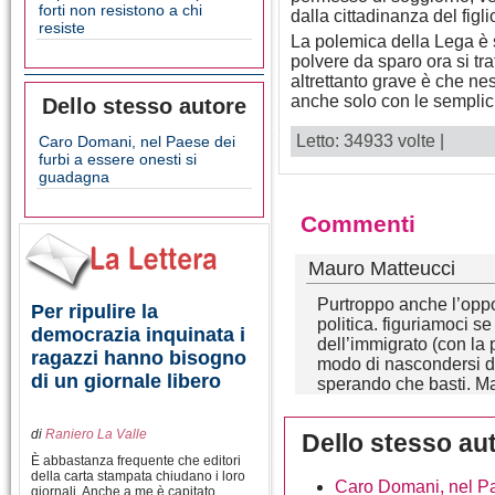
forti non resistono a chi
dalla cittadinanza del figli
resiste
La polemica della Lega è s
polvere da sparo ora si tra
altrettanto grave è che ness
anche solo con le semplici
Dello stesso autore
Letto: 34933 volte |
Caro Domani, nel Paese dei
furbi a essere onesti si
guadagna
Commenti
Mauro Matteucci
Purtroppo anche l’opp
Per ripulire la
politica. figuriamoci se
democrazia inquinata i
dell’immigrato (con la 
ragazzi hanno bisogno
modo di nascondersi die
di un giornale libero
sperando che basti. Ma
di
Raniero La Valle
Dello stesso au
È abbastanza frequente che editori
della carta stampata chiudano i loro
Caro Domani, nel Pa
giornali. Anche a me è capitato