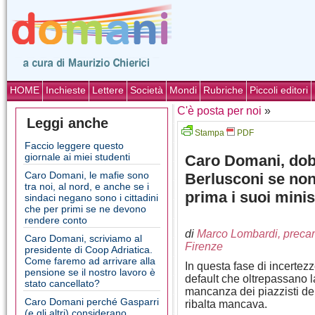
HOME
Inchieste
Lettere
Società
Mondi
Rubriche
Piccoli editori
C'è posta per noi
»
Leggi anche
Stampa
PDF
Faccio leggere questo
giornale ai miei studenti
Caro Domani, dob
Caro Domani, le mafie sono
Berlusconi se non 
tra noi, al nord, e anche se i
prima i suoi minis
sindaci negano sono i cittadini
che per primi se ne devono
rendere conto
di
Marco Lombardi, precari
Caro Domani, scriviamo al
Firenze
presidente di Coop Adriatica.
Come faremo ad arrivare alla
In questa fase di incertezz
pensione se il nostro lavoro è
default che oltrepassano la
stato cancellato?
mancanza dei piazzisti del
Caro Domani perché Gasparri
ribalta mancava.
(e gli altri) considerano