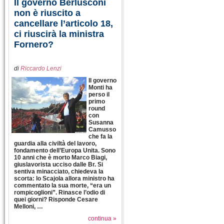
Il governo Berlusconi
non è riuscito a
cancellare l’articolo 18,
ci riuscirà la ministra
Fornero?
di
Riccardo Lenzi
Il governo
Monti ha
perso il
primo
round
con
Susanna
Camusso
che fa la
guardia alla civiltà del lavoro,
fondamento dell’Europa Unita. Sono
10 anni che è morto Marco Biagi,
giuslavorista ucciso dalle Br. Si
sentiva minacciato, chiedeva la
scorta: lo Scajola allora ministro ha
commentato la sua morte, “era un
rompicoglioni”. Rinasce l’odio di
quei giorni? Risponde Cesare
Melloni, …
continua »