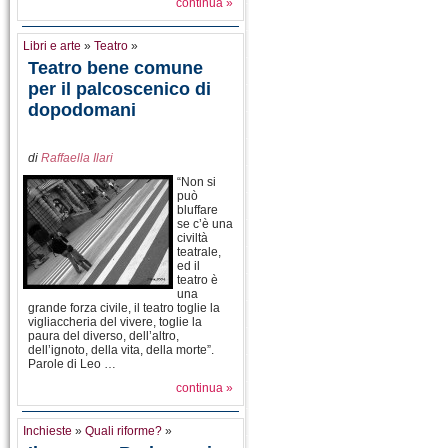
continua »
Libri e arte
»
Teatro
»
Teatro bene comune
per il palcoscenico di
dopodomani
di
Raffaella Ilari
“Non si
può
bluffare
se c’è una
civiltà
teatrale,
ed il
teatro è
una
grande forza civile, il teatro toglie la
vigliaccheria del vivere, toglie la
paura del diverso, dell’altro,
dell’ignoto, della vita, della morte”.
Parole di Leo …
continua »
Inchieste
»
Quali riforme?
»