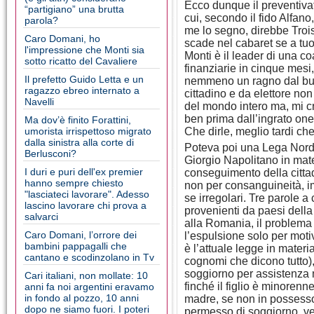
Ecco dunque il preventivat
“partigiano” una brutta
cui, secondo il fido Alfan
parola?
me lo segno, direbbe Troisi
Caro Domani, ho
scade nel cabaret se a tuon
l'impressione che Monti sia
Monti è il leader di una c
sotto ricatto del Cavaliere
finanziarie in cinque mesi
Il prefetto Guido Letta e un
nemmeno un ragno dal buco
ragazzo ebreo internato a
cittadino e da elettore non
Navelli
del mondo intero ma, mi cre
ben prima dall’ingrato on
Ma dov’è finito Forattini,
umorista irrispettoso migrato
Che dirle, meglio tardi ch
dalla sinistra alla corte di
Poteva poi una Lega Nord a
Berlusconi?
Giorgio Napolitano in mate
I duri e puri dell'ex premier
conseguimento della cittadi
hanno sempre chiesto
non per consanguineità, imp
"lasciateci lavorare". Adesso
se irregolari. Tre parole a
lascino lavorare chi prova a
provenienti da paesi della
salvarci
alla Romania, il problema
Caro Domani, l’orrore dei
l’espulsione solo per motiv
bambini pappagalli che
è l’attuale legge in materi
cantano e scodinzolano in Tv
cognomi che dicono tutto),
soggiorno per assistenza 
Cari italiani, non mollate: 10
finché il figlio è minorenn
anni fa noi argentini eravamo
in fondo al pozzo, 10 anni
madre, se non in possesso 
dopo ne siamo fuori. I poteri
permesso di soggiorno, v