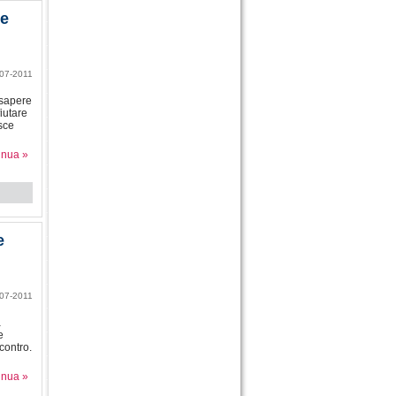
le
07-2011
 sapere
iutare
osce
inua »
e
07-2011
a
e
contro.
inua »