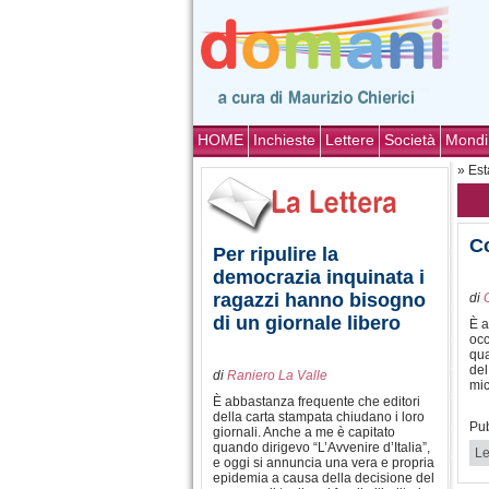
HOME
Inchieste
Lettere
Società
Mondi
» Est
Co
Per ripulire la
democrazia inquinata i
ragazzi hanno bisogno
di
di un giornale libero
È a
occ
qua
del
di
Raniero La Valle
mic
È abbastanza frequente che editori
della carta stampata chiudano i loro
Pub
giornali. Anche a me è capitato
quando dirigevo “L’Avvenire d’Italia”,
Le
e oggi si annuncia una vera e propria
epidemia a causa della decisione del