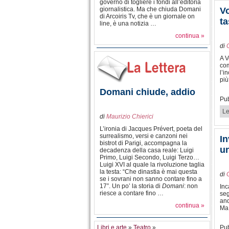
governo di togliere i fondi all’editoria
giornalistica. Ma che chiuda Domani
Vo
di Arcoiris Tv, che è un giornale on
ta
line, è una notizia …
continua »
di
A V
com
l’i
più
Domani chiude, addio
Pub
Le
di
Maurizio Chierici
L’ironia di Jacques Prévert, poeta del
surrealismo, versi e canzoni nei
In
bistrot di Parigi, accompagna la
un
decadenza della casa reale: Luigi
Primo, Luigi Secondo, Luigi Terzo…
Luigi XVI al quale la rivoluzione taglia
la testa: “Che dinastia è mai questa
di
se i sovrani non sanno contare fino a
17”. Un po’ la storia di
Domani
: non
Inc
riesce a contare fino …
seg
and
continua »
Ma 
Libri e arte
»
Teatro
»
Pub