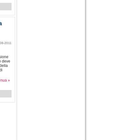
a
06-2011
ssione
re deve
della
di
inua »