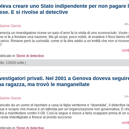
leva creare uno Stato indipendente per non pagare 
sse. E si rivolse al detective
28-
Giaime Garzia
enezia un investigatore riceve un paio d’anni fa la visita di uno sconosciuto. Vuole
e si fa a fondare una nazione. Ma gli scopi, poco nobili, di evadere il fisco fanno rif
ncarico. Rimane però la curiosità: come si fa dire addio a un’entità che non si ricon
?
cont
blicato in
Storie di detective
tto: 12829 volte |
vestigatori privati. Nel 2001 a Genova doveva seguir
a ragazza, ma trovò le manganellate
14-
Giaime Garzia
aricato da un uomo di riportare a casa la figlia ventenne e “sbandata”, il detective l
ue e scopre che invece è un’attivista per un’organizzazione non governativa. E ch
rà a manifestare contro il G8. Così la segue e riesce a farla scappare prima di un s
resta imbottigliato e finisce al pronto soccorso
cont
blicato in
Storie di detective