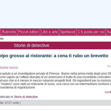
Rubriche
Piccoli editori
Libri e arte
Spettacoli
C'è posta per noi
Au
ate
Storie di detective
lpo grosso al ristorante: a cena ti rubo un brevetto
11
Giaime Garzia
ccaduto a un investigatore privato di Firenze. Siamo nella prima metà degli anni Ot
orre capire se l’affare sfumato di un americano è frutto di una incredibile coinciden
lcuno che si è messo in mezzo rubando progetti finiti. Gli ingredienti per la risoluz
 “mistero” sono stati un ristorante di lusso, una cena con un intermediario siciliano 
rosistema di registrazione
cont
blicato in
Storie di detective
tto: 4727 volte |