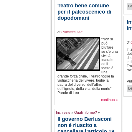
Teatro bene comune
Le
per il palcoscenico di
dopodomani
In
in
di
Raffaella Ilari
“Non si
di
può
bluffare
Ini
se c’è una
det
civiltà
di 
teatrale,
ind
ed il
Fra
teatro è
rac
una
grande forza civile, il teatro toglie la
vigliaccheria del vivere, toglie la
Pub
paura del diverso, dell’altro,
Le
dell’ignoto, della vita, della morte”.
Parole di Leo …
continua »
Inchieste
»
Quali riforme?
»
Il governo Berlusconi
non è riuscito a
cancellare l’articolo 18,