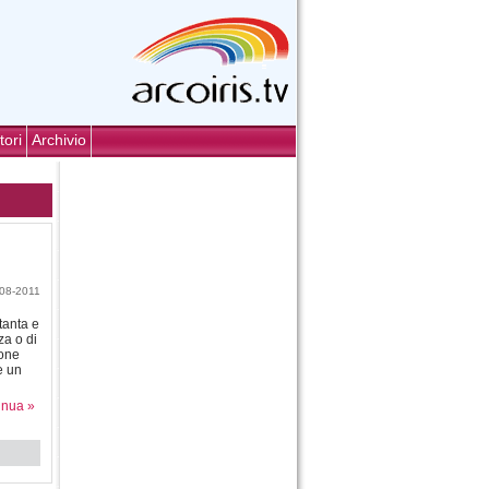
tori
Archivio
-08-2011
tanta e
za o di
ione
e un
inua »