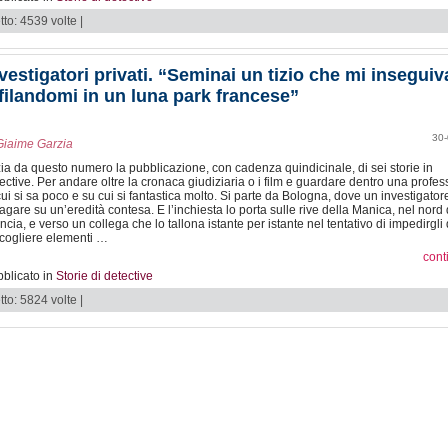
tto: 4539 volte |
vestigatori privati. “Seminai un tizio che mi inseguiv
filandomi in un luna park francese”
30-
Giaime Garzia
zia da questo numero la pubblicazione, con cadenza quindicinale, di sei storie in
ective. Per andare oltre la cronaca giudiziaria o i film e guardare dentro una profe
cui si sa poco e su cui si fantastica molto. Si parte da Bologna, dove un investigato
agare su un’eredità contesa. E l’inchiesta lo porta sulle rive della Manica, nel nord 
ncia, e verso un collega che lo tallona istante per istante nel tentativo di impedirgli 
cogliere elementi …
cont
blicato in
Storie di detective
tto: 5824 volte |