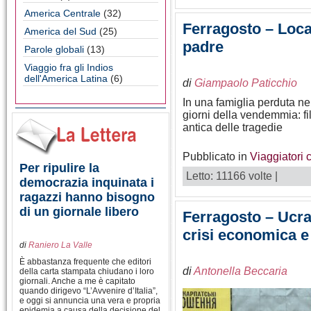
America Centrale
(32)
Ferragosto – Loca
America del Sud
(25)
padre
Parole globali
(13)
Viaggio fra gli Indios
dell'America Latina
(6)
di
Giampaolo Paticchio
In una famiglia perduta n
giorni della vendemmia: fil
antica delle tragedie
Pubblicato in
Viaggiatori 
Per ripulire la
Letto: 11166 volte |
democrazia inquinata i
ragazzi hanno bisogno
di un giornale libero
Ferragosto – Ucrain
crisi economica e
di
Raniero La Valle
È abbastanza frequente che editori
di
Antonella Beccaria
della carta stampata chiudano i loro
giornali. Anche a me è capitato
quando dirigevo “L’Avvenire d’Italia”,
e oggi si annuncia una vera e propria
epidemia a causa della decisione del