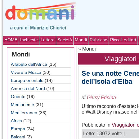
HOME
Inchieste
Lettere
Società
Mondi
Rubriche
Piccoli editori
» Mondi
Mondi
Viaggiatori
Alfabeto dell'Africa
(15)
Se una notte Cene
Vivere a Mosca
(30)
dell’Isola d’Elba
Europa orientale
(14)
America del Nord
(10)
Oriente
(19)
di
Giusy Frisina
Medioriente
(31)
Ultimo racconto d’estate: 
e Walt Disney rinasce ne
Mediterraneo
(36)
Africa
(12)
Pubblicato in
Viaggiatori 
Europa
(24)
Letto: 13072 volte |
Balcani
(3)