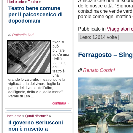
Amicizie che non finiscon
Libri e arte
»
Teatro
»
delle nostre città: “Signor
Teatro bene comune
contadina che vende verdu
per il palcoscenico di
parole come ogni mattina 
dopodomani
Pubblicato in
Viaggiatori 
di
Raffaella Ilari
Letto: 12614 volte |
“Non si
può
bluffare
Ferragosto – Singap
se c’è una
civiltà
teatrale,
ed il
di
Renato Corsini
teatro è
una
grande forza civile, il teatro toglie la
vigliaccheria del vivere, toglie la
paura del diverso, dell’altro,
dell’ignoto, della vita, della morte”.
Parole di Leo …
continua »
Inchieste
»
Quali riforme?
»
Il governo Berlusconi
non è riuscito a