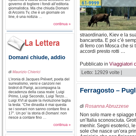
governo di togliere i fondi all’editoria
giornalistica. Ma che chiuda Domani
di Arcoiris Tv, che è un giornale on
line, è una notizia …
continua »
straordinario, Kiev e la s
bancarotta. E poi c’è sem
di ferro con Mosca che si t
accordi presto rotti …
Domani chiude, addio
Pubblicato in
Viaggiatori 
di
Maurizio Chierici
Letto: 12929 volte |
L’ironia di Jacques Prévert, poeta del
surrealismo, versi e canzoni nei
bistrot di Parigi, accompagna la
Ferragosto – Pugl
decadenza della casa reale: Luigi
Primo, Luigi Secondo, Luigi Terzo…
Luigi XVI al quale la rivoluzione taglia
la testa: “Che dinastia è mai questa
di
Rosanna Abruzzese
se i sovrani non sanno contare fino a
17”. Un po’ la storia di
Domani
: non
Non solo mare e spiagge tr
riesce a contare fino …
un’Italia sconosciuta. Grott
continua »
menhir. Segni esoterici, le
sole che nasce un’ora prim