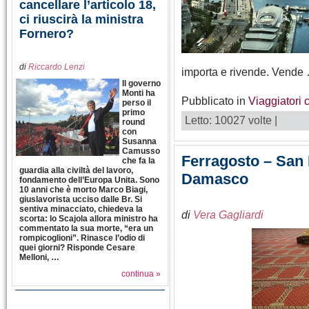
cancellare l’articolo 18,
ci riuscirà la ministra
Fornero?
di
Riccardo Lenzi
importa e rivende. Vende
Il governo
Monti ha
Pubblicato in
Viaggiatori 
perso il
primo
Letto: 10027 volte |
round
con
Susanna
Camusso
Ferragosto – San P
che fa la
guardia alla civiltà del lavoro,
Damasco
fondamento dell’Europa Unita. Sono
10 anni che è morto Marco Biagi,
giuslavorista ucciso dalle Br. Si
sentiva minacciato, chiedeva la
di
Vera Gagliardi
scorta: lo Scajola allora ministro ha
commentato la sua morte, “era un
rompicoglioni”. Rinasce l’odio di
quei giorni? Risponde Cesare
Melloni, …
continua »