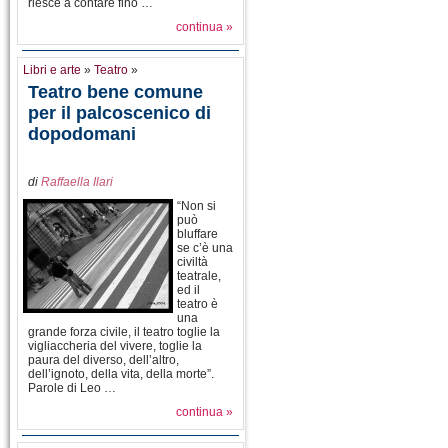
riesce a contare fino …
continua »
Libri e arte
»
Teatro
»
Teatro bene comune
per il palcoscenico di
dopodomani
di
Raffaella Ilari
“Non si
può
bluffare
se c’è una
civiltà
teatrale,
ed il
teatro è
una
grande forza civile, il teatro toglie la
vigliaccheria del vivere, toglie la
paura del diverso, dell’altro,
dell’ignoto, della vita, della morte”.
Parole di Leo …
continua »