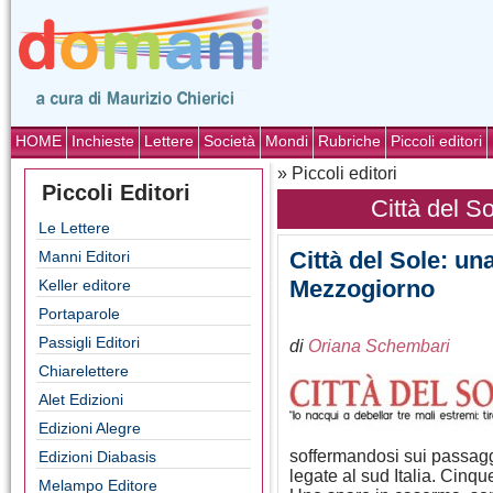
HOME
Inchieste
Lettere
Società
Mondi
Rubriche
Piccoli editori
» Piccoli editori
Piccoli Editori
Città del S
Le Lettere
Città del Sole: un
Manni Editori
Mezzogiorno
Keller editore
Portaparole
Passigli Editori
di
Oriana Schembari
Chiarelettere
Alet Edizioni
Edizioni Alegre
soffermandosi sui passagg
Edizioni Diabasis
legate al sud Italia. Cinqu
Melampo Editore