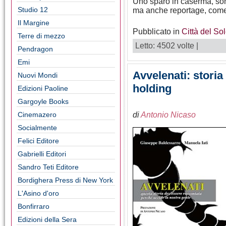
Uno sparo in caserma, sono 
Studio 12
ma anche reportage, come i
Il Margine
Pubblicato in
Città del So
Terre di mezzo
Letto: 4502 volte |
Pendragon
Emi
Avvelenati: storia
Nuovi Mondi
holding
Edizioni Paoline
Gargoyle Books
Cinemazero
di
Antonio Nicaso
Socialmente
Felici Editore
Gabrielli Editori
Sandro Teti Editore
Bordighera Press di New York
L'Asino d'oro
Bonfirraro
Edizioni della Sera