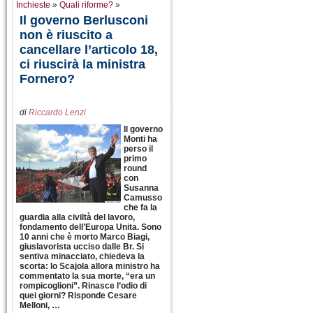
Inchieste
»
Quali riforme?
»
Il governo Berlusconi
non è riuscito a
cancellare l’articolo 18,
ci riuscirà la ministra
Fornero?
di
Riccardo Lenzi
Il governo
Monti ha
perso il
primo
round
con
Susanna
Camusso
che fa la
guardia alla civiltà del lavoro,
fondamento dell’Europa Unita. Sono
10 anni che è morto Marco Biagi,
giuslavorista ucciso dalle Br. Si
sentiva minacciato, chiedeva la
scorta: lo Scajola allora ministro ha
commentato la sua morte, “era un
rompicoglioni”. Rinasce l’odio di
quei giorni? Risponde Cesare
Melloni, …