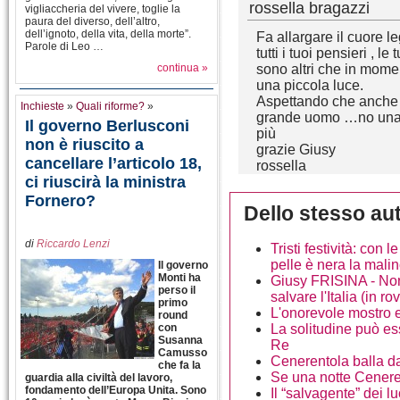
rossella bragazzi
vigliaccheria del vivere, toglie la
paura del diverso, dell’altro,
dell’ignoto, della vita, della morte”.
Fa allargare il cuore l
Parole di Leo …
tutti i tuoi pensieri , l
continua »
sono altri che in mome
una piccola luce.
Aspettando che anche 
Inchieste
»
Quali riforme?
»
grande uomo …no una 
Il governo Berlusconi
più
non è riuscito a
grazie Giusy
cancellare l’articolo 18,
rossella
ci riuscirà la ministra
Fornero?
Dello stesso au
di
Riccardo Lenzi
Tristi festività: con 
pelle è nera la mali
Il governo
Monti ha
Giusy FRISINA - Non
perso il
salvare l'Italia (in 
primo
L'onorevole mostro e
round
con
La solitudine può es
Susanna
Re
Camusso
Cenerentola balla d
che fa la
Se una notte Ceneren
guardia alla civiltà del lavoro,
fondamento dell’Europa Unita. Sono
Il “salvagente” dei l