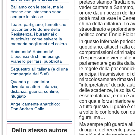
preteso stampo “tradiziona
Balliamo con le stelle, ma le
veder cantare a Sanremo,
tasche che intascano sono
orrore da un pezzo) del ti
sempre le stesse
potrà mai salvare la Cener
china della dittatura. Lo a
Teatro partigiano, fumetti che
straordinario e profondame
raccontano le donne della
Resistenza, i burattinai di
politica come Ennio Flaia
Auschwitz: come salvare la
In questo infernale periodo
memoria negli anni del colera
quotidiano, attacchi alla co
Raimondo! Raimondo!
compromissioni criminalpo
L’ipocrisia di chi rimpiange
d’espressione viene ulter
Vianello per farsi pubblicità
parlamentare gestita dall
le regole della par condic
Sequestro all'italiana (e di una
compagnia del Sud)
principali trasmissioni di di
miracolosamente rimasto i
Quando gli spettatori
“interpretativo” decide au
diventano attori: infanzia,
delle scadenze, la solita 
distanza, guerra, confine,
essere italiana, e non è a
rifugiato
con quale forza interiore 
Angelicamente anarchico:
a tutto questo. Il guaio è
Don Andrea Gallo
a volte lo confonde con qu
figure, ma…
Ma sempre più guarda all’
Dello stesso autore
di oggi e del recente pass