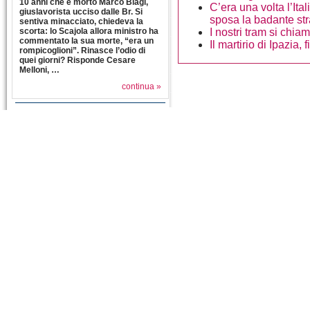
10 anni che è morto Marco Biagi,
C’era una volta l’Ital
giuslavorista ucciso dalle Br. Si
sposa la badante str
sentiva minacciato, chiedeva la
scorta: lo Scajola allora ministro ha
I nostri tram si chi
commentato la sua morte, “era un
Il martirio di Ipazia
rompicoglioni”. Rinasce l’odio di
quei giorni? Risponde Cesare
Melloni, …
continua »