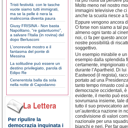
ha più nulla da perdere pu
Tristi festività: con le tasche
Molto meno nel nostro mon
vuote siamo tutti immigrati,
immagini televisive che ci 
ma se la pelle è nera la
anche la scuola riesce a f
malinconia diventa paura
Eppure vengono ancora da 
Giusy FRISINA - Non basta
O forse non siamo a tal pu
Napolitano, “re galantuomo",
almeno ogni tanto al cinem
a salvare l'Italia (in rovina) del
noi, ci fa per questo ancor 
dopo Berlusconi
nostre possibilità di riscatt
L'onorevole mostro e il
soggettivo.
fantasma del ponte di
Un esempio mirabile e un 
Messina
esempio dalla splendida f
La solitudine può essere un
certamente, imprigionato 
destino privilegiato, parola di
durante l’Apartheid. Di lui 
Edipo Re
Eastwood (il regista), racc
Cenerentola balla da sola
portato ad una Presidenza
nella notte di Capodanno
tanto tempo rimasto così a
democrazie occidentali, è 
evidente, il merito può es
sovrumana insieme, tale d
tutto il suo provocatorio 
un’autentica nazione in no
condivisione di valori comu
Per ripulire la
nazionale per una squadr
democrazia inquinata i
bianchi e neri. Per far que