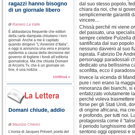
ragazzi hanno bisogno
dal suo stesso popolo, fed
chiara da noi, che si gover
di un giornale libero
semplicemente garantiti d
vincere…
di
Raniero La Valle
Chissà perché mi viene or
È abbastanza frequente che editori
del passato, una speciali
della carta stampata chiudano i loro
sempre celebre Pulzella d
giornali. Anche a me è capitato
santificata dal suo popol
quando dirigevo “L’Avvenire d’Italia”,
nessuno davvero al suo fia
e oggi si annuncia una vera e propria
epidemia a causa della decisione del
ispirata. Fabrizio De André
governo di togliere i fondi all’editoria
personaggi paradossali ch
giornalistica. Ma che chiuda Domani
dedicato una bellissima c
di Arcoiris Tv, che è un giornale on
line, è una notizia …
sconfitta, ecco il parados
continua »
Invece la vicenda di Mand
pure i neri erano la magg
minoranza dei bianchi, si è
enfatizzato volutamente la
perché voleva trasmettere
forse per gli Stati Uniti,
Domani chiude, addio
di origine africana, ma cr
e profondo, per tutti noi. 
protagonista come il “tali
di
Maurizio Chierici
il periodo lunghissimo della
sentono oggi oppressi e sma
L’ironia di Jacques Prévert, poeta del