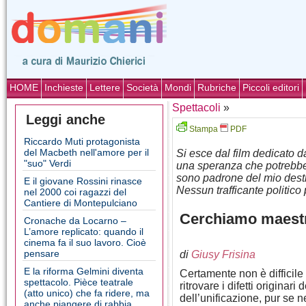
HOME
Inchieste
Lettere
Società
Mondi
Rubriche
Piccoli editori
Spettacoli
»
Leggi anche
Stampa
PDF
Riccardo Muti protagonista
del Macbeth nell'amore per il
Si esce dal film dedicato d
"suo" Verdi
una speranza che potrebbe 
sono padrone del mio desti
E il giovane Rossini rinasce
Nessun trafficante politico
nel 2000 coi ragazzi del
Cantiere di Montepulciano
Cerchiamo maestri
Cronache da Locarno –
L’amore replicato: quando il
cinema fa il suo lavoro. Cioè
pensare
di
Giusy Frisina
E la riforma Gelmini diventa
Certamente non è difficile
spettacolo. Pièce teatrale
ritrovare i difetti originari
(atto unico) che fa ridere, ma
dell’unificazione, pur se 
anche piangere di rabbia