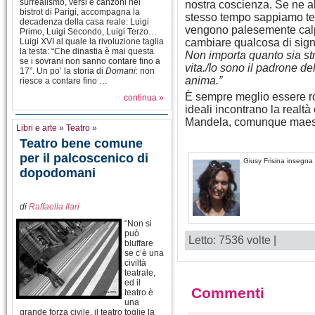
surrealismo, versi e canzoni nei
nostra coscienza. Se ne a
bistrot di Parigi, accompagna la
stesso tempo sappiamo ten
decadenza della casa reale: Luigi
vengono palesemente calpe
Primo, Luigi Secondo, Luigi Terzo…
Luigi XVI al quale la rivoluzione taglia
cambiare qualcosa di signif
la testa: “Che dinastia è mai questa
Non importa quanto sia stre
se i sovrani non sanno contare fino a
vita./Io sono il padrone de
17”. Un po’ la storia di
Domani
: non
anima.”
riesce a contare fino …
È sempre meglio essere ro
continua »
ideali incontrano la realt
Mandela, comunque maestro
Libri e arte
»
Teatro
»
Teatro bene comune
per il palcoscenico di
Giusy Frisina insegna f
dopodomani
di
Raffaella Ilari
“Non si
può
Letto: 7536 volte |
bluffare
se c’è una
civiltà
teatrale,
ed il
Commenti
teatro è
una
grande forza civile, il teatro toglie la