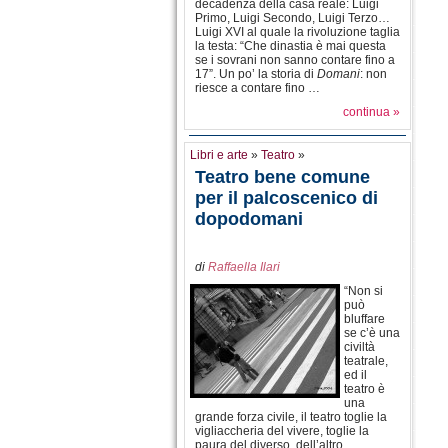
decadenza della casa reale: Luigi
Primo, Luigi Secondo, Luigi Terzo…
Luigi XVI al quale la rivoluzione taglia
la testa: “Che dinastia è mai questa
se i sovrani non sanno contare fino a
17”. Un po’ la storia di
Domani
: non
riesce a contare fino …
continua »
Libri e arte
»
Teatro
»
Teatro bene comune
per il palcoscenico di
dopodomani
di
Raffaella Ilari
“Non si
può
bluffare
se c’è una
civiltà
teatrale,
ed il
teatro è
una
grande forza civile, il teatro toglie la
vigliaccheria del vivere, toglie la
paura del diverso, dell’altro,