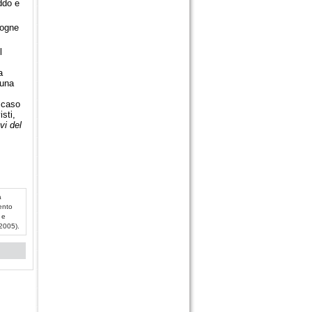
eddo e
zogne
l
a
 una
n caso
isti,
vi del
a
ento
 e
 2005).