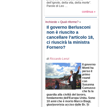
dell’ignoto, della vita, della morte”.
Parole di Leo …
continua »
Inchieste
»
Quali riforme?
»
Il governo Berlusconi
non è riuscito a
cancellare l’articolo 18,
ci riuscirà la ministra
Fornero?
di
Riccardo Lenzi
Il governo
Monti ha
perso il
primo
round
con
Susanna
Camusso
che fa la
guardia alla civiltà del lavoro,
fondamento dell’Europa Unita. Sono
10 anni che è morto Marco Biagi,
giuslavorista ucciso dalle Br. Si