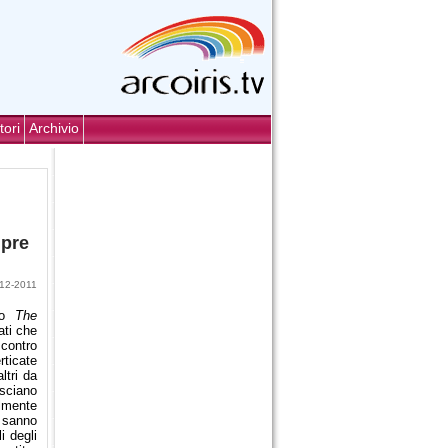
tori
Archivio
mpre
12-2011
nno
The
ati che
 contro
rticate
ltri da
ciano
ilmente
 sanno
i degli