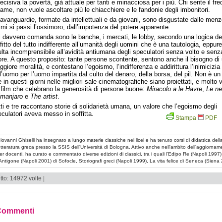
ecisiva la povertà, già attuale per tanti e minacciosa per i più. Chi sente il fr
fame, non vuole ascoltare più le chiacchiere e le fandonie degli imbonitori.
avanguardie, formate da intellettuali e da giovani, sono disgustate dalle men
 mi si passi l’ossimoro, dall’impotenza del potere apparente.
 davvero comanda sono le banche, i mercati, le lobby, secondo una logica de
fitto del tutto indifferente all’umanità degli uomini che è una tautologia, eppure
ulta incomprensibile all’avidità antiumana degli speculatori senza volto e senz
re. A questo proposito: tante persone scontente, sentono anche il bisogno di
giore moralità, e contestano l’egoismo, l’indifferenza e addirittura l’inimicizia
l’uomo per l’uomo impartita dal culto del denaro, della borsa, del pil. Non è u
 in questi giorni nelle migliori sale cinematografiche siano proiettati, e molto v
 film che celebrano la generosità di persone buone:
Miracolo a le Havre
,
Le ne
imanjaro
e
The artist
.
ti e tre raccontano storie di solidarietà umana, un valore che l’egoismo degli
culatori aveva messo in soffitta.
Stampa
PDF
iovanni Ghiselli ha insegnato a lungo materie classiche nei licei e ha tenuto corsi di didattica dell
etteratura greca presso la SSIS dell'Università di Bologna. Attivo anche nell'ambito dell'aggiornam
er docenti, ha curato e commentato diverse edizioni di classici, tra i quali l'Edipo Re (Napoli 1997)
'Antigone (Napoli 2001) di Sofocle, Storiografi greci (Napoli 1999), La vita felice di Seneca (Siena
tto: 14972 volte |
Commenti