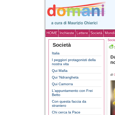
HOME
Inchieste
Lettere
Società
Mondi
Soci
Società
Italia
Da
I peggiori protagonisti della
no
nostra vita
Qui Mafia
di
Qui 'Ndrangheta
Qui Camorra
L'appuntamento con Frei
Betto
Con questa faccia da
straniero
Chi cerca la Pace