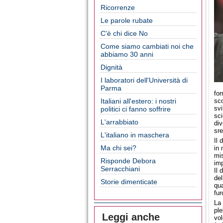
Ricorrenze
Le parole rubate
C'è chi dice No
Come siamo cambiati noi che
abbiamo 30 anni
Dignità
I laboratori dell'Università di
Parma
for
Italiani all'estero: i nostri
sco
svi
politici ci fanno soffrire
sci
L'arrabbiato
div
sre
L'italiano in maschera
Il 
Ma chi sei?
in 
mi
Risponde Debora
imp
Serracchiani
Il 
del
Storie dimenticate
qua
fur
La 
ple
Leggi anche
vol