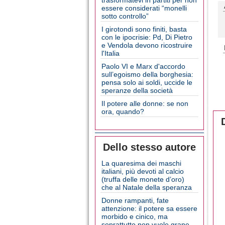
trasformatevi in partiti per non
essere considerati “monelli
sotto controllo”
I girotondi sono finiti, basta
con le ipocrisie: Pd, Di Pietro
e Vendola devono ricostruire
l'Italia
Paolo VI e Marx d'accordo
sull’egoismo della borghesia:
pensa solo ai soldi, uccide le
speranze della società
Il potere alle donne: se non
ora, quando?
Dello stesso autore
La quaresima dei maschi
italiani, più devoti al calcio
(truffa delle monete d’oro)
che al Natale della speranza
Donne rampanti, fate
attenzione: il potere sa essere
morbido e cinico, ma
soprattutto non vuole grane