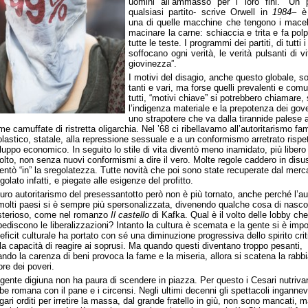
uomini all’ammasso per i loro fini. “Un pa
qualsiasi partito- scrive Orwell in
1984
– è
una di quelle macchine che tengono i macel
macinare la carne: schiaccia e trita e fa polp
tutte le teste. I programmi dei partiti, di tutti i 
soffocano ogni verità, le verità pulsanti di vi
giovinezza”.
I motivi del disagio, anche questo globale, s
tanti e vari, ma forse quelli prevalenti e comu
tutti, “motivi chiave” si potrebbero chiamare,
l’indigenza materiale e la prepotenza dei gove
uno strapotere che va dalla tirannide palese 
me camuffate di ristretta oligarchia. Nel ’68 ci ribellavamo all’autoritarismo fam
lastico, statale, alla repressione sessuale e a un conformismo arretrato rispet
luppo economico. In seguito lo stile di vita diventò meno inamidato, più libero
olto, non senza nuovi conformismi a dire il vero. Molte regole caddero in disu
entò “in” la sregolatezza. Tutte novità che poi sono state recuperate dal merc
golato infatti, e piegate alle esigenze del profitto.
duro autoritarismo del presessantotto però non è più tornato, anche perché l’au
molti paesi si è sempre più spersonalizzata, divenendo qualche cosa di nasco
sterioso, come nel romanzo
Il castello
di Kafka. Qual è il volto delle lobby che
ediscono le liberalizzazioni? Intanto la cultura è scemata e la gente si è impo
deficit culturale ha portato con sé una diminuzione progressiva dello spirito crit
la capacità di reagire ai soprusi. Ma quando questi diventano troppo pesanti,
ndo la carenza di beni provoca la fame e la miseria, allora si scatena la rabbia
ore dei poveri.
gente digiuna non ha paura di scendere in piazza. Per questo i Cesari nutriva
be romana con il pane e i circensi. Negli ultimi decenni gli spettacoli ingannev
gari orditi per irretire la massa, dal grande fratello in giù, non sono mancati, 