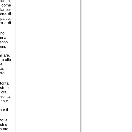
rtito,
 come
lai per
ette di
partiti,
ta e di
ono
ni a
 sono
rni,
a
iliare,
to allo
 e
so,
ato,
torità
sto e
 ora
verita.
ico e
 e il
no la
oli e
ma ora