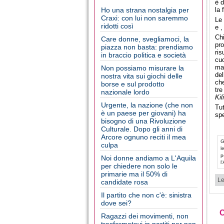
è d
Ho una strana nostalgia per
la 
Craxi: con lui non saremmo
Le 
ridotti così
e ,
Chi
Care donne, svegliamoci, la
pro
piazza non basta: prendiamo
ris
in braccio politica e società
cuo
mag
Non possiamo misurare la
del
nostra vita sui giochi delle
che
borse e sul prodotto
tre
nazionale lordo
Kil
Urgente, la nazione (che non
Tut
è un paese per giovani) ha
spe
bisogno di una Rivoluzione
Culturale. Dopo gli anni di
Arcore ognuno reciti il mea
G
culpa
l
p
Noi donne andiamo a L'Aquila
l
per chiedere non solo le
primarie ma il 50% di
Le
candidate rosa
Il partito che non c'è: sinistra
dove sei?
Ragazzi dei movimenti, non