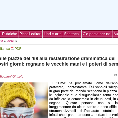
Rubriche
Piccoli editori
Libri e arte
Spettacoli
C'è posta per noi
Au
età
»
Ideali
»
Stampa
PDF
lle piazze del ’68 alla restaurazione drammatica dei
stri giorni: regnano le vecchie mani e i poteri di se
19-
Giovanni Ghiselli
Il “Time” ha proclamato uomo dell’a
protester
, il contestatore. Tali sono gli sdegn
in gran parte del mondo scendono in piazza
le ingiustizie e le disuguaglianze tanto spe
da inficiare la democrazia in alcuni casi, in a
negarla. Queste persone non si las
irreggimentare da alcun partito e sono diffic
strumentalizzabili dall’apparato statale:
infatti che i partiti tendono a portare i cervell