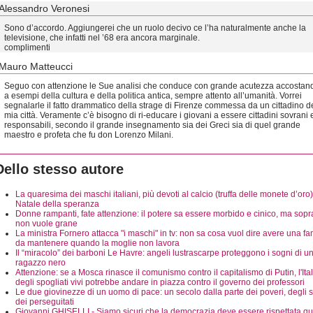
Alessandro Veronesi
Sono d’accordo. Aggiungerei che un ruolo decivo ce l’ha naturalmente anche la
televisione, che infatti nel ’68 era ancora marginale.
complimenti
Mauro Matteucci
Seguo con attenzione le Sue analisi che conduce con grande acutezza accostan
a esempi della cultura e della politica antica, sempre attento all’umanità. Vorrei
segnalarle il fatto drammatico della strage di Firenze commessa da un cittadino d
mia città. Veramente c’è bisogno di ri-educare i giovani a essere cittadini sovrani 
responsabili, secondo il grande insegnamento sia dei Greci sia di quel grande
maestro e profeta che fu don Lorenzo Milani.
Dello stesso autore
La quaresima dei maschi italiani, più devoti al calcio (truffa delle monete d’oro)
Natale della speranza
Donne rampanti, fate attenzione: il potere sa essere morbido e cinico, ma sopra
non vuole grane
La ministra Fornero attacca "i maschi" in tv: non sa cosa vuol dire avere una fa
da mantenere quando la moglie non lavora
Il “miracolo” dei barboni Le Havre: angeli lustrascarpe proteggono i sogni di u
ragazzo nero
Attenzione: se a Mosca rinasce il comunismo contro il capitalismo di Putin, l'Ital
degli spogliati vivi potrebbe andare in piazza contro il governo dei professori
Le due giovinezze di un uomo di pace: un secolo dalla parte dei poveri, degli sfr
dei perseguitati
Giovanni GHISELLI - Siamo sicuri che la democrazia deve essere rispettata q