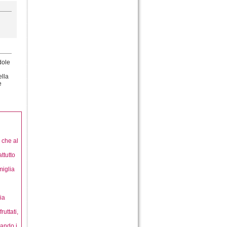
dole
ella
e
 che al
ttutto
miglia
n
ia
uttati,
uando i