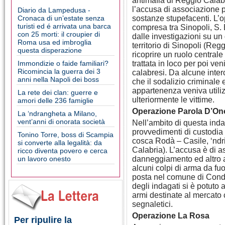
antimafia di Reggio Calabr
l’accusa di associazione pe
Diario da Lampedusa -
Cronaca di un’estate senza
sostanze stupefacenti. L’o
turisti ed é arrivata una barca
compresa tra Sinopoli, S.
con 25 morti: il croupier di
dalle investigazioni su un 
Roma usa ed imbroglia
territorio di Sinopoli (Re
questa disperazione
ricoprire un ruolo central
Immondizie o faide familiari?
trattata in loco per poi ve
Ricomincia la guerra dei 3
calabresi. Da alcune inter
anni nella Napoli dei boss
che il sodalizio criminale
appartenenza veniva util
La rete dei clan: guerre e
ulteriormente le vittime.
amori delle 236 famiglie
Operazione Parola D’On
La ‘ndrangheta a Milano,
vent’anni di onorata società
Nell’ambito di questa inda
provvedimenti di custodia ca
Tonino Torre, boss di Scampia
cosca Rodà – Casile, ‘ndr
si converte alla legalità: da
Calabria). L’accusa è di a
ricco diventa povero e cerca
un lavoro onesto
danneggiamento ed altro an
alcuni colpi di arma da fu
posta nel comune di Condof
degli indagati si è potuto 
armi destinate al mercato 
segnaletici.
Operazione La Rosa
Per ripulire la