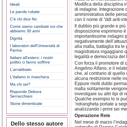
Modifica della disciplina i
Ideali
di indagine. Integrazione d
Le parole rubate
amministrativa delle perso
C'è chi dice No
con il nome di “ddl anti-int
Il dubbio più grande e più 
Come siamo cambiati noi che
abbiamo 30 anni
disposizione esprimono è 
importantissime indagini 
Dignità
negativamente dell’attuazi
I laboratori dell'Università di
alla mafia, battaglia tra le
Parma
magistratura ingaggiano qu
legalità e democrazia del 
Italiani all'estero: i nostri
politici ci fanno soffrire
Con forza il promotore di q
Angelino Alfano, e il rela
L'arrabbiato
che, al contrario di quello 
L'italiano in maschera
alcuna restrizione nelle ind
Eppure molti dubbi permang
Ma chi sei?
mafia solitamente vengono 
Risponde Debora
investigare su altri tipi di 
Serracchiani
Qualche esempio lo si può
Storie dimenticate
‘ndrangheta portate a segn
analizzando i primi sei me
Operazione Rete
Nel mese di marzo l’indagi
Dello stesso autore