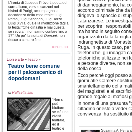
L’ironia di Jacques Prévert, poeta del
di danneggiamento, ha con
surrealismo, versi e canzoni nei
accordo criminale che da
bistrot di Parigi, accompagna la
decadenza della casa reale: Luigi
dirigeva lo spaccio di stupe
Primo, Luigi Secondo, Luigi Terzo…
catanzarese. Le investigaz
Luigi XVI al quale la rivoluzione taglia
per scoprire i responsabi
la testa: “Che dinastia è mai questa
ma hanno in seguito consent
se i sovrani non sanno contare fino a
17”. Un po’ la storia di
Domani
: non
organizzato dalla famiglia
riesce a contare fino …
‘ndranghetista di Monaster
continua »
Ruga. In questo caso, per r
telefoniche, gli indagati
telefoniche utilizzate nei 
Libri e arte
»
Teatro
»
a persone diverse, non sem
Teatro bene comune
della cosca.
per il palcoscenico di
Ecco perché oggi posso af
dopodomani
giorni alle Camere costit
smantellamento della mafi
dei magistrati e al sacrifici
di
Raffaella Ilari
grande regalo ai mafiosi
“Non si
In nome di una presunta “priv
può
bluffare
cittadino onesto a veder ca
se c’è una
convivenza, ha sostituito i
civiltà
teatrale,
ed il
teatro è
Susanna A. Pejrano