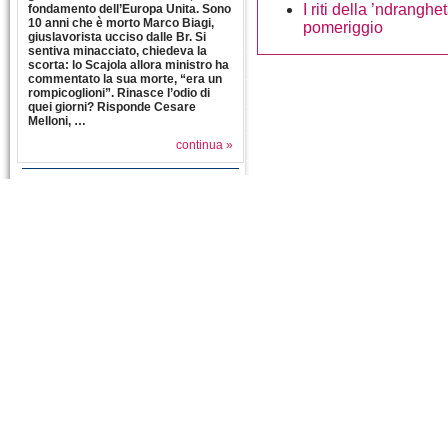
I riti della ’ndranghe
fondamento dell’Europa Unita. Sono
10 anni che è morto Marco Biagi,
pomeriggio
giuslavorista ucciso dalle Br. Si
sentiva minacciato, chiedeva la
scorta: lo Scajola allora ministro ha
commentato la sua morte, “era un
rompicoglioni”. Rinasce l’odio di
quei giorni? Risponde Cesare
Melloni, …
continua »