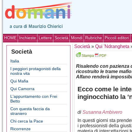
HOME
Inchieste
Lettere
Società
Mondi
Rubriche
Piccoli editori
Società
»
Qui 'Ndrangheta
Società
Stampa
PDF
Italia
Risalendo con pazienza da
I peggiori protagonisti della
ricostruito le trame mafi
nostra vita
Alfano renderà impossibi
Qui Mafia
Ecco come le inte
Qui Camorra
inginocchiato la 
L'appuntamento con Frei
Betto
Con questa faccia da
di
Susanna Ambivero
straniero
In questi giorni sta prend
Chi cerca la Pace
i professionisti della giust
Ricorrenze
materia di intercettazioni 