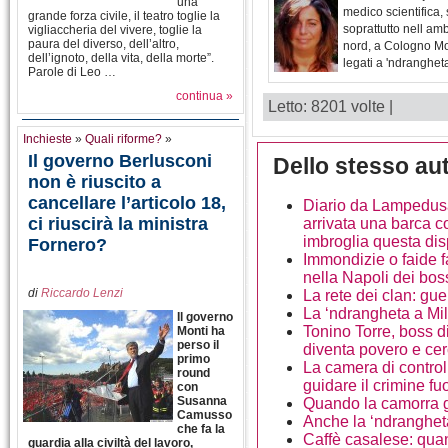
una
medico scientifica, 
grande forza civile, il teatro toglie la
soprattutto nell am
vigliaccheria del vivere, toglie la
paura del diverso, dell’altro,
nord, a Cologno Mon
dell’ignoto, della vita, della morte”.
legati a 'ndranghet
Parole di Leo …
continua »
Letto: 8201 volte |
Inchieste
»
Quali riforme?
»
Il governo Berlusconi
Dello stesso au
non è riuscito a
cancellare l’articolo 18,
Diario da Lampedusa 
ci riuscirà la ministra
arrivata una barca c
imbroglia questa di
Fornero?
Immondizie o faide f
nella Napoli dei bos
di
Riccardo Lenzi
La rete dei clan: gue
La ‘ndrangheta a Mil
Il governo
Tonino Torre, boss di
Monti ha
perso il
diventa povero e ce
primo
La camera di control
round
guidare il crimine f
con
Susanna
Quando la camorra gi
Camusso
Anche la ‘ndrangheta
che fa la
Caffè casalese: quan
guardia alla civiltà del lavoro,