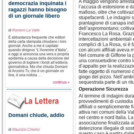
A maggio vengono arrest
democrazia inquinata i
l’accusa di estorsione e 
ragazzi hanno bisogno
mafioso, oltre che coltiva
di un giornale libero
stupefacenti. Le indagini 
piantagione di canapa indi
dell’aspromontano; coltiva
di
Raniero La Valle
Francesco La Rosa. Grazie 
È abbastanza frequente che editori
intercettazioni ambientali e
della carta stampata chiudano i loro
complici di La Rosa, si è f
giornali. Anche a me è capitato
con alcuni affiliati aveva m
quando dirigevo “L’Avvenire d’Italia”,
e oggi si annuncia una vera e propria
Nel comune di Giffone la p
epidemia a causa della decisione del
una consuetudine contro l
governo di togliere i fondi all’editoria
d’appalto per la realizzaz
giornalistica. Ma che chiuda Domani
di Arcoiris Tv, che è un giornale on
fatte oggetto di numerosi 
line, è una notizia …
giogo del pizzo. Nell’ambi
sequestrata parte di un rit
continua »
Operazione Sicurezza
Al termine di indagini dur
provvedimenti di custodia c
affiliati o semplicemente 
attiva nei comuni della Va
Domani chiude, addio
nel centro e nord Italia. L
associazione finalizzata al
detenzione illegale di sos
di
Maurizio Chierici
questo caso è partita dalle