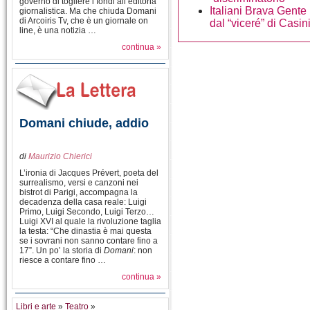
governo di togliere i fondi all’editoria
Italiani Brava Gente 
giornalistica. Ma che chiuda Domani
di Arcoiris Tv, che è un giornale on
dal “viceré” di Casi
line, è una notizia …
continua »
Domani chiude, addio
di
Maurizio Chierici
L’ironia di Jacques Prévert, poeta del
surrealismo, versi e canzoni nei
bistrot di Parigi, accompagna la
decadenza della casa reale: Luigi
Primo, Luigi Secondo, Luigi Terzo…
Luigi XVI al quale la rivoluzione taglia
la testa: “Che dinastia è mai questa
se i sovrani non sanno contare fino a
17”. Un po’ la storia di
Domani
: non
riesce a contare fino …
continua »
Libri e arte
»
Teatro
»