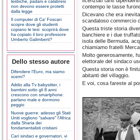
licenziati tanti dipendent
lesbiche, padani e calabresi
non devono essere protetti
contempo le tasse furon
dalla legge
Dicevano che era inevita
Il computer di Ca' Foscari
scandaloso commercio di
scopre dove gli studenti
Questa triste storia dive
copiano le tesi: scoprirà dove
ha copiato il loro professore
banchiere e i due truffat
Umberto Galimberti?
isola delle Bermuda, acqu
chiamiamo fratelli Merca
Molto generosamente, h
Dello stesso autore
elettorale del sindaco us
Questa storia non è fini
Difendere l’Euro, ma siamo
abitanti del villaggio.
scemi?
E voi, cosa fareste al p
Addio alla Tv babysitter, i
bambini sotto gli 8 anni
crescono con smartphone:
parlano male e dormono
peggio
Nuove guerre: adesso gli Stati
Uniti vogliono "salvare" l'Africa
dalla Sharia dei
fondamentalisti cristiani
Cari sindaci e governatori, vi