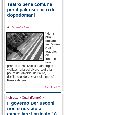
Teatro bene comune
per il palcoscenico di
dopodomani
di
Raffaella Ilari
“Non si
può
bluffare
se c’è una
civiltà
teatrale,
ed il
teatro è
una
grande forza civile, il teatro toglie la
vigliaccheria del vivere, toglie la
paura del diverso, dell’altro,
dell’ignoto, della vita, della morte”.
Parole di Leo …
continua »
Inchieste
»
Quali riforme?
»
Il governo Berlusconi
non è riuscito a
cancellare l’articolo 18,