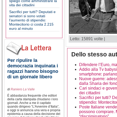
spiego come amministrare la
vita dei cittadini
Sacrifici per tutti? Deputati e
senatori si sono votati
l'aumento di stipendio:
Montecitorio ci costa 2.215
euro al minuto
Letto: 15891 volte |
Dello stesso au
Per ripulire la
Difendere l’Euro, m
democrazia inquinata i
Addio alla Tv babysit
ragazzi hanno bisogno
smartphone: parlan
di un giornale libero
Nuove guerre: adesso 
dalla Sharia dei fond
Cari sindaci e gover
di
Raniero La Valle
dei cittadini
È abbastanza frequente che editori
Sacrifici per tutti? D
della carta stampata chiudano i loro
stipendio: Montecito
giornali. Anche a me è capitato
quando dirigevo “L’Avvenire d’Italia”,
Poste Italiane vende c
e oggi si annuncia una vera e propria
possono comprare. Ma
epidemia a causa della decisione del
“discriminatorio”