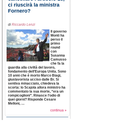
ci riuscirà la ministra
Fornero?
di
Riccardo Lenzi
Il governo
Monti ha
perso il
primo
round
con
Susanna
Camusso
che fa la
guardia alla civiltà del lavoro,
fondamento dell’Europa Unita. Sono
10 anni che è morto Marco Biagi,
giuslavorista ucciso dalle Br. Si
sentiva minacciato, chiedeva la
scorta: lo Scajola allora ministro ha
commentato la sua morte, “era un
rompicoglioni”. Rinasce l’odio di
quei giorni? Risponde Cesare
Melloni, …
continua »