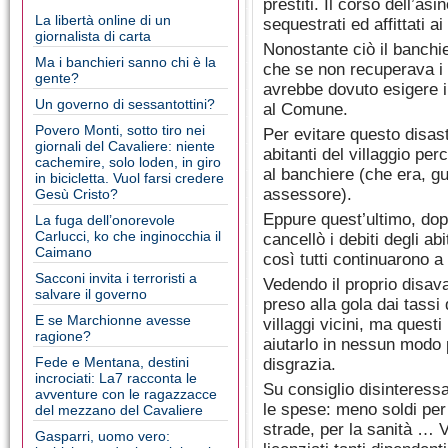
prestiti. Il corso dell’asi
La libertà online di un
sequestrati ed affittati a
giornalista di carta
Nonostante ciò il banchi
Ma i banchieri sanno chi è la
che se non recuperava i 
gente?
avrebbe dovuto esigere il 
Un governo di sessantottini?
al Comune.
Povero Monti, sotto tiro nei
Per evitare questo disastr
giornali del Cavaliere: niente
abitanti del villaggio per
cachemire, solo loden, in giro
al banchiere (che era, g
in bicicletta. Vuol farsi credere
assessore).
Gesù Cristo?
Eppure quest’ultimo, dop
La fuga dell’onorevole
Carlucci, ko che inginocchia il
cancellò i debiti degli ab
Caimano
così tutti continuarono a
Sacconi invita i terroristi a
Vedendo il proprio disav
salvare il governo
preso alla gola dai tassi
E se Marchionne avesse
villaggi vicini, ma quest
ragione?
aiutarlo in nessun modo
Fede e Mentana, destini
disgrazia.
incrociati: La7 racconta le
Su consiglio disinteressa
avventure con le ragazzacce
le spese: meno soldi per l
del mezzano del Cavaliere
strade, per la sanità … 
Gasparri, uomo vero: