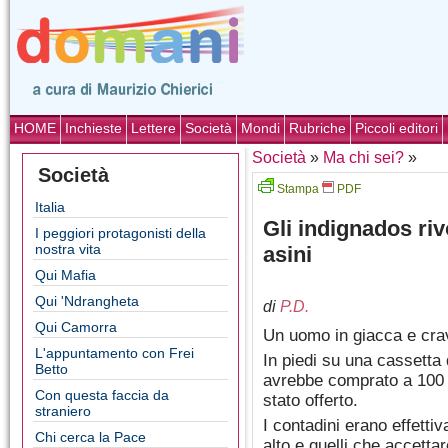
HOME
Inchieste
Lettere
Società
Mondi
Rubriche
Piccoli editori
Società
»
Ma chi sei?
»
Società
Stampa
PDF
Italia
Gli indignados riv
I peggiori protagonisti della
nostra vita
asini
Qui Mafia
Qui 'Ndrangheta
di
P.D.
Qui Camorra
Un uomo in giacca e crav
L'appuntamento con Frei
In piedi su una cassetta 
Betto
avrebbe comprato a 100 e
Con questa faccia da
stato offerto.
straniero
I contadini erano effetti
Chi cerca la Pace
alto e quelli che accetta