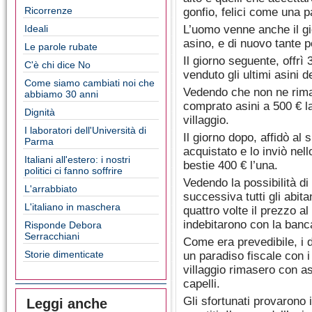
Ricorrenze
gonfio, felici come una 
Ideali
L’uomo venne anche il gi
asino, e di nuovo tante p
Le parole rubate
Il giorno seguente, offrì
C'è chi dice No
venduto gli ultimi asini de
Come siamo cambiati noi che
Vedendo che non ne rim
abbiamo 30 anni
comprato asini a 500 € l
Dignità
villaggio.
I laboratori dell'Università di
Il giorno dopo, affidò al
Parma
acquistato e lo inviò nell
Italiani all'estero: i nostri
bestie 400 € l’una.
politici ci fanno soffrire
Vedendo la possibilità di 
L'arrabbiato
successiva tutti gli abita
L'italiano in maschera
quattro volte il prezzo al
indebitarono con la banc
Risponde Debora
Serracchiani
Come era prevedibile, i 
Storie dimenticate
un paradiso fiscale con i 
villaggio rimasero con as
capelli.
Gli sfortunati provarono 
Leggi anche