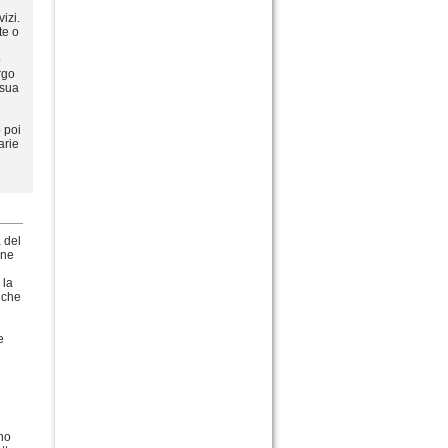
izi.
te o
o
rgo
 sua
 poi
arie
 del
one
 la
 che
e
nno