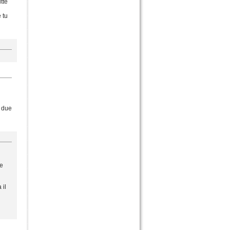
tte
 tu
i due
se
 il