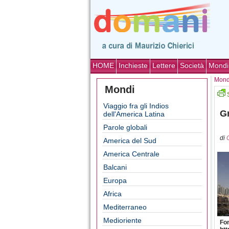
HOME
Inchieste
Lettere
Società
Mondi
Mond
Mondi
Viaggio fra gli Indios
Gr
dell'America Latina
Parole globali
di
America del Sud
America Centrale
Balcani
Europa
Africa
Mediterraneo
Medioriente
Fon