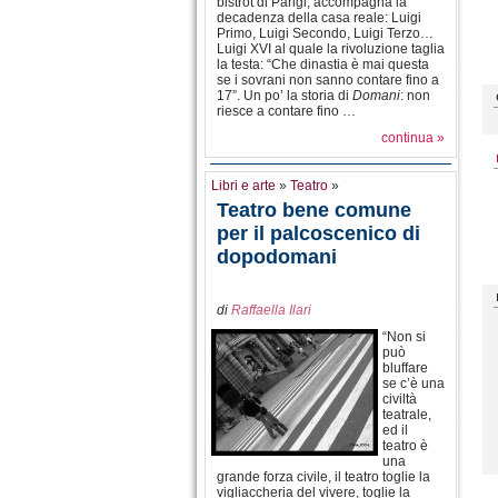
bistrot di Parigi, accompagna la
decadenza della casa reale: Luigi
Primo, Luigi Secondo, Luigi Terzo…
Luigi XVI al quale la rivoluzione taglia
la testa: “Che dinastia è mai questa
se i sovrani non sanno contare fino a
17”. Un po’ la storia di
Domani
: non
riesce a contare fino …
continua »
Libri e arte
»
Teatro
»
Teatro bene comune
per il palcoscenico di
dopodomani
di
Raffaella Ilari
“Non si
può
bluffare
se c’è una
civiltà
teatrale,
ed il
teatro è
una
grande forza civile, il teatro toglie la
vigliaccheria del vivere, toglie la