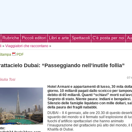
Rubriche
Piccoli editori
Libri e arte
Spettacoli
C'è posta per noi
Au
i
»
Viaggiatori che raccontano
»
Stampa
PDF
attacielo Dubai: “Passeggiando nell’inutile follia”
07-
Giulia Tosi
Hotel Armani e appartamenti di lusso, 30 mila dollar
giorno. 10 miliardi pagati dallo sceicco per tampona
debito di 60 miliardi. Quanti “schiavi” morti sul lav
Segreto di stato. Niente paura: indiani e bengalesi.
Silenzio delle famiglie liquidato con mille dollari, sa
della paura dei fragili nababbi.
DUBAI – Il 4 gennaio, alle ore 20.30 di questo deserto
sguardo del mondo si è fermato sull’esplosione di luc
fuochi d’artificio spettacolari che hanno animato
l’inaugurazione del grattacielo più alto del mondo, il 
te:
Khalifa di Dubai.