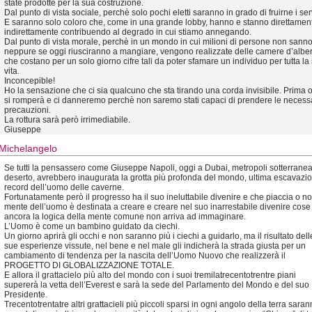
state prodotte per la sua costruzione.
Dal punto di vista sociale, perchè solo pochi eletti saranno in grado di fruirne i serv
E saranno solo coloro che, come in una grande lobby, hanno e stanno direttamen
indirettamente contribuendo al degrado in cui stiamo annegando.
Dal punto di vista morale, perchè in un mondo in cui milioni di persone non sann
neppure se oggi riusciranno a mangiare, vengono realizzate delle camere d’albe
che costano per un solo giorno cifre tali da poter sfamare un individuo per tutta la
vita.
Inconcepible!
Ho la sensazione che ci sia qualcuno che sta tirando una corda invisibile. Prima o
si romperà e ci danneremo perchè non saremo stati capaci di prendere le necess
precauzioni.
La rottura sarà però irrimediabile.
Giuseppe
Michelangelo
Se tutti la pensassero come Giuseppe Napoli, oggi a Dubai, metropoli sotterranea
deserto, avrebbero inaugurata la grotta più profonda del mondo, ultima escavazi
record dell’uomo delle caverne.
Fortunatamente però il progresso ha il suo ineluttabile divenire e che piaccia o no
mente dell’uomo è destinata a creare e creare nel suo inarrestabile divenire cose
ancora la logica della mente comune non arriva ad immaginare.
L’Uomo è come un bambino guidato da ciechi.
Un giorno aprirà gli occhi e non saranno più i ciechi a guidarlo, ma il risultato dell
sue esperienze vissute, nel bene e nel male gli indicherà la strada giusta per un
cambiamento di tendenza per la nascita dell’Uomo Nuovo che realizzerà il
PROGETTO DI GLOBALIZZAZIONE TOTALE.
E allora il grattacielo più alto del mondo con i suoi tremilatrecentotrentre piani
supererà la vetta dell’Everest e sarà la sede del Parlamento del Mondo e del suo
Presidente.
Trecentotrentatre altri grattacieli più piccoli sparsi in ogni angolo della terra sara