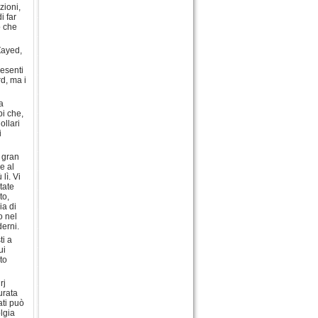
zioni,
i far
o che
Zayed,
resenti
d, ma i
a
bi che,
ollari
i
i gran
e al
lì. Vi
tate
to,
ia di
o nel
erni.
ti a
ui
to
rj
urata
ati può
olgia