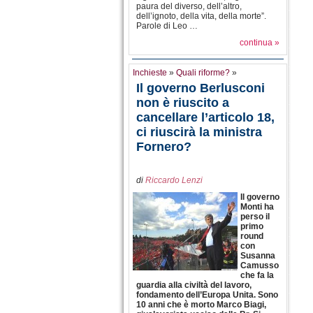
paura del diverso, dell’altro,
dell’ignoto, della vita, della morte”.
Parole di Leo …
continua »
Inchieste
»
Quali riforme?
»
Il governo Berlusconi
non è riuscito a
cancellare l’articolo 18,
ci riuscirà la ministra
Fornero?
di
Riccardo Lenzi
Il governo
Monti ha
perso il
primo
round
con
Susanna
Camusso
che fa la
guardia alla civiltà del lavoro,
fondamento dell’Europa Unita. Sono
10 anni che è morto Marco Biagi,