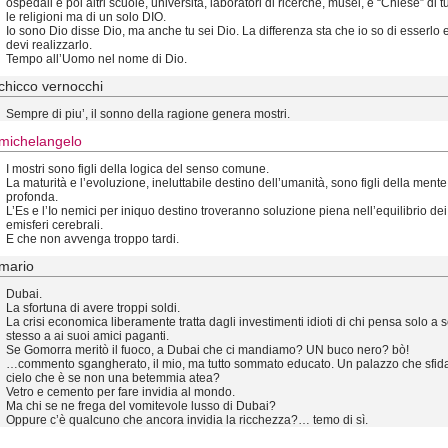
ospedali e poi altri scuole, università, laboratori di ricerche, musei, e “Chiese” di tu
le religioni ma di un solo DIO.
Io sono Dio disse Dio, ma anche tu sei Dio. La differenza sta che io so di esserlo e
devi realizzarlo.
Tempo all’Uomo nel nome di Dio.
chicco vernocchi
Sempre di piu’, il sonno della ragione genera mostri.
michelangelo
I mostri sono figli della logica del senso comune.
La maturità e l’evoluzione, ineluttabile destino dell’umanità, sono figli della mente
profonda.
L’Es e l’Io nemici per iniquo destino troveranno soluzione piena nell’equilibrio de
emisferi cerebrali.
E che non avvenga troppo tardi.
mario
Dubai.
La sfortuna di avere troppi soldi.
La crisi economica liberamente tratta dagli investimenti idioti di chi pensa solo a 
stesso a ai suoi amici paganti.
Se Gomorra meritò il fuoco, a Dubai che ci mandiamo? UN buco nero? bò!
…commento sgangherato, il mio, ma tutto sommato educato. Un palazzo che sfida
cielo che è se non una betemmia atea?
Vetro e cemento per fare invidia al mondo.
Ma chi se ne frega del vomitevole lusso di Dubai?
Oppure c’è qualcuno che ancora invidia la ricchezza?… temo di sì.