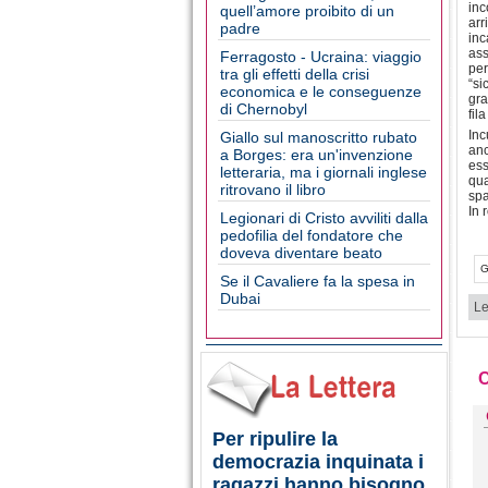
inc
quell’amore proibito di un
arr
padre
inc
ass
Ferragosto - Ucraina: viaggio
per
tra gli effetti della crisi
“si
economica e le conseguenze
gra
di Chernobyl
fil
Inc
Giallo sul manoscritto rubato
anc
a Borges: era un'invenzione
ess
letteraria, ma i giornali inglese
qua
ritrovano il libro
spa
In 
Legionari di Cristo avviliti dalla
pedofilia del fondatore che
doveva diventare beato
G
Se il Cavaliere fa la spesa in
Dubai
Le
Per ripulire la
democrazia inquinata i
ragazzi hanno bisogno