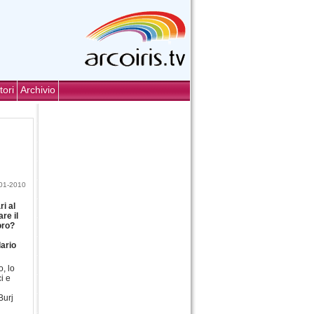
tori
Archivio
01-2010
i al
re il
oro?
lario
, lo
i e
Burj