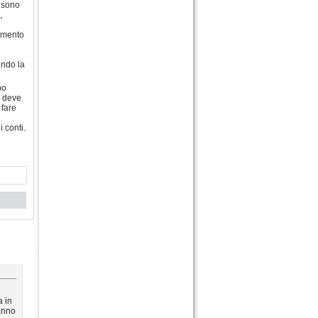
: sono
,
rimento
endo la
po
o deve
 fare
 conti.
a in
ranno