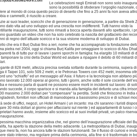
p://job24.ilsole24ore.com
Le celebrazioni negli Emirati non sono solo inaugura
sono la possibilità di sfoderare l’orgoglio nazionale, d
ere al mondo di cosa questo pezzo di deserto che fino a 25 anni fa non aveva altr
bia e cammelli, è riuscito a creare.
zie ai suoi leader, sceicchi che di generazione in generazione, a partire da Sheik 
no dato vita ad uno sviluppo ed una crescita non indifferenti. Tutti hanno visto la
ntillante inaugurazione, tutti sono rimasti a bocca aperta davanti allo spettacolo, i p
no guardato un video che non ha solo celebrato la nascita del grattacielo dei recor
nni di regno dell’attuale sceicco e la sua visione moderna di sviluppo di Dubai.
llo che era il Burj Dubai fino a ieri, nome che ha accompagnato la fondazione dell
ma pietra nel 2004, oggi si chiama Burj Kalifa per omaggiare lo sceicco di Abu Dha
 parenti fa di tutto pur di lavare i panni sporchi in famiglia: ha elargito 10 miliardi di d
 tamponare la crisi della Dubai World ed aiutare a ripagare il debito di 60 miliardi d
lari.
gigante di 828 metri, altezza precisa svelata soltanto durante la cerimonia, supera d
ga il Taipei 101, solo 509.2 metri, e le Petronas Towers con 452 metri, insomma oltr
ord uno “schiaffo” ed un messaggio all’Asia: il futuro e la tecnologia non abitano più 
no lavorato 12.000 operai al giorno, tutti i giorni, anche sotto il sole cocente dell’es
ba e nessuno parla di quanti ne possono essere morti in incidenti sul lavoro: di soli
ndo succede, il corpo sparisce e si manda alla famiglia del defunto una cifra irrisor
00 massimo 2.000 dollari per “compensare” la perdita. Soldi che finiscono in India 
gladesh, fornitori non ufficiali di manodopera a bassissimo prezzo e di schiavi mod
à sede di uffici, negozi, un Hotel Armani ( un incanto: ma chi saranno i turisti dispos
are 30 mila dollari al giorno per affacciarsi sul niente ) ed appartamenti di lusso i c
prietari hanno avuto, insieme allo sceicco ed ai suoi invitati privati, un palco riserva
’inaugurazione.
pessima macchina organizzativa che, nel giorno dell’inaugurazione ufficiale del Bu
lifa, ha aperto la stazione della metro adiacente. La metropolitana di Dubai, inaug
que mesi fa, non ha ancora tutte le stazioni funzionanti. Se il flusso di curiosi e invit
ere stato intenso, ma regolare prima della cerimonia, alla fine si è trasformato in b