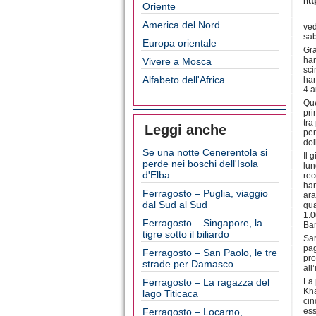
htt
Oriente
America del Nord
ved
sab
Europa orientale
Gra
han
Vivere a Mosca
sci
Alfabeto dell'Africa
han
4 a
Que
pri
tra
Leggi anche
per
dol
Se una notte Cenerentola si
Il 
perde nei boschi dell'Isola
lun
d'Elba
rec
han
Ferragosto – Puglia, viaggio
ara
dal Sud al Sud
qua
1.0
Ferragosto – Singapore, la
Ban
tigre sotto il biliardo
Sar
pag
Ferragosto – San Paolo, le tre
pro
strade per Damasco
all
Ferragosto – La ragazza del
La 
Kha
lago Titicaca
cin
Ferragosto – Locarno,
ess