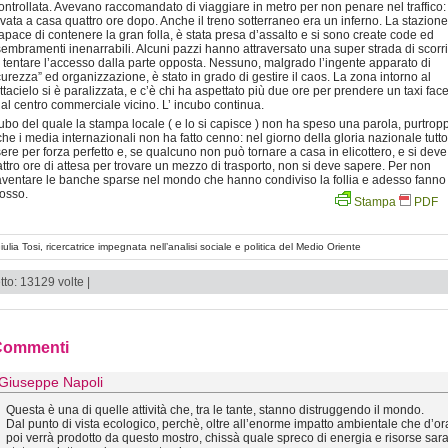
ontrollata. Avevano raccomandato di viaggiare in metro per non penare nel traffico
ivata a casa quattro ore dopo. Anche il treno sotterraneo era un inferno. La stazione
apace di contenere la gran folla, è stata presa d’assalto e si sono create code ed
embramenti inenarrabili. Alcuni pazzi hanno attraversato una super strada di scor
 tentare l’accesso dalla parte opposta. Nessuno, malgrado l’ingente apparato di
curezza” ed organizzazione, è stato in grado di gestire il caos. La zona intorno al
ttacielo si è paralizzata, e c’è chi ha aspettato più due ore per prendere un taxi fac
a al centro commerciale vicino. L’ incubo continua.
ubo del quale la stampa locale ( e lo si capisce ) non ha speso una parola, purtrop
he i media internazionali non ha fatto cenno: nel giorno della gloria nazionale tutt
ere per forza perfetto e, se qualcuno non può tornare a casa in elicottero, e si deve
ttro ore di attesa per trovare un mezzo di trasporto, non si deve sapere. Per non
ventare le banche sparse nel mondo che hanno condiviso la follia e adesso fanno i
rosso.
Stampa
PDF
iulia Tosi, ricercatrice impegnata nell’analisi sociale e politica del Medio Oriente
tto: 13129 volte |
Commenti
Giuseppe Napoli
Questa è una di quelle attività che, tra le tante, stanno distruggendo il mondo.
Dal punto di vista ecologico, perchè, oltre all’enorme impatto ambientale che d’or
poi verrà prodotto da questo mostro, chissà quale spreco di energia e risorse sa