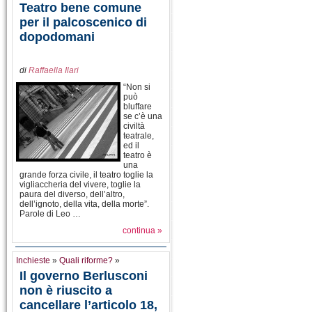
Teatro bene comune
per il palcoscenico di
dopodomani
di
Raffaella Ilari
“Non si
può
bluffare
se c’è una
civiltà
teatrale,
ed il
teatro è
una
grande forza civile, il teatro toglie la
vigliaccheria del vivere, toglie la
paura del diverso, dell’altro,
dell’ignoto, della vita, della morte”.
Parole di Leo …
continua »
Inchieste
»
Quali riforme?
»
Il governo Berlusconi
non è riuscito a
cancellare l’articolo 18,