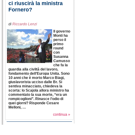
ci riuscirà la ministra
Fornero?
di
Riccardo Lenzi
Il governo
Monti ha
perso il
primo
round
con
Susanna
Camusso
che fa la
guardia alla civiltà del lavoro,
fondamento dell’Europa Unita. Sono
10 anni che è morto Marco Biagi,
giuslavorista ucciso dalle Br. Si
sentiva minacciato, chiedeva la
scorta: lo Scajola allora ministro ha
commentato la sua morte, “era un
rompicoglioni”. Rinasce l’odio di
quei giorni? Risponde Cesare
Melloni, …
continua »