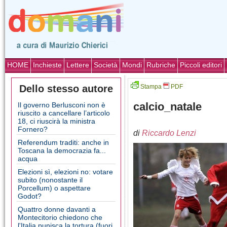
HOME
Inchieste
Lettere
Società
Mondi
Rubriche
Piccoli editori
Dello stesso autore
Stampa
PDF
calcio_natale
Il governo Berlusconi non è
riuscito a cancellare l’articolo
18, ci riuscirà la ministra
Fornero?
di
Riccardo Lenzi
Referendum traditi: anche in
Toscana la democrazia fa...
acqua
Elezioni sì, elezioni no: votare
subito (nonostante il
Porcellum) o aspettare
Godot?
Quattro donne davanti a
Montecitorio chiedono che
l'Italia punisca la tortura (fuori