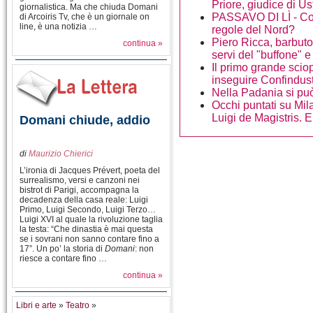
Priore, giudice di Us
giornalistica. Ma che chiuda Domani
PASSAVO DI LÌ - Cod
di Arcoiris Tv, che è un giornale on
line, è una notizia …
regole del Nord?
Piero Ricca, barbuto
continua »
servi del "buffone" e
Il primo grande scio
inseguire Confindus
Nella Padania si può
Occhi puntati su Mila
Luigi de Magistris. E
Domani chiude, addio
di
Maurizio Chierici
L’ironia di Jacques Prévert, poeta del
surrealismo, versi e canzoni nei
bistrot di Parigi, accompagna la
decadenza della casa reale: Luigi
Primo, Luigi Secondo, Luigi Terzo…
Luigi XVI al quale la rivoluzione taglia
la testa: “Che dinastia è mai questa
se i sovrani non sanno contare fino a
17”. Un po’ la storia di
Domani
: non
riesce a contare fino …
continua »
Libri e arte
»
Teatro
»