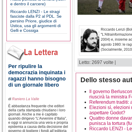
e dentro il carcere)
Riccardo LENZI - Le stragi
fasciste dalla P2 al PDL. Se
persino Priore, giudice di
Ustica, usa gli argomenti di
Riccardo Lenzi (Bolo
Gelli e Cossiga
"L'Altrainformazione
2004) e, insieme a
agosto 1980: le ragi
(Socialmente, 2010
Letto: 2697 volte |
Per ripulire la
democrazia inquinata i
ragazzi hanno bisogno
Dello stesso au
di un giornale libero
Il governo Berlusconi
riuscirà la ministra 
di
Raniero La Valle
Referendum traditi: 
È abbastanza frequente che editori
Elezioni sì, elezioni
della carta stampata chiudano i loro
aspettare Godot?
giornali. Anche a me è capitato
Quattro donne davant
quando dirigevo “L’Avvenire d’Italia”,
e oggi si annuncia una vera e propria
punisca la tortura (fu
epidemia a causa della decisione del
Riccardo LENZI - Le 
governo di togliere i fondi all’editoria