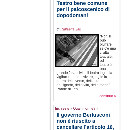
Teatro bene comune
per il palcoscenico di
dopodomani
di
Raffaella Ilari
“Non si
può
bluffare
se c’è una
civiltà
teatrale,
ed il
teatro è
una
grande forza civile, il teatro toglie la
vigliaccheria del vivere, toglie la
paura del diverso, dell’altro,
dell’ignoto, della vita, della morte”.
Parole di Leo …
continua »
Inchieste
»
Quali riforme?
»
Il governo Berlusconi
non è riuscito a
cancellare l’articolo 18,