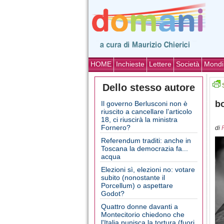
HOME
Inchieste
Lettere
Società
Mondi
Dello stesso autore
b
Il governo Berlusconi non è
riuscito a cancellare l’articolo
18, ci riuscirà la ministra
Fornero?
di
Referendum traditi: anche in
Toscana la democrazia fa...
acqua
Elezioni sì, elezioni no: votare
subito (nonostante il
Porcellum) o aspettare
Godot?
Quattro donne davanti a
Montecitorio chiedono che
l'Italia punisca la tortura (fuori