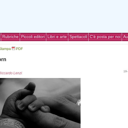
Rubriche
Piccoli editori
Libri e arte
Spettacoli
C'è posta per noi
Au
Stampa
PDF
orn
19-
Riccardo Lenzi