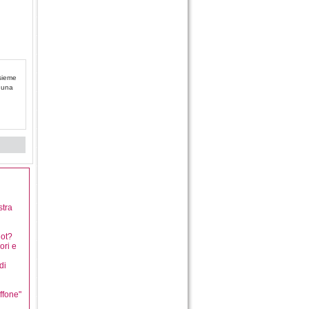
nsieme
i una
stra
dot?
ori e
di
ffone"