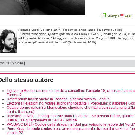
Stampa
PDF
Riccardo Lenzi (Bologna 1974) è redattore e free lance. Ha scritto due libri:
"L'Altrainformazione. Quattro gatti tra la via Emilia e il web" (Pendragon, 2004) e, i
ad Antonella Beccaria, "Schegge contro la democrazia. 2 agosto 1980: le ragioni d
strage nei più recenti atti giudiziari" (Socialmente, 2010)
tto: 2659 volte |
Dello stesso autore
Il governo Berlusconi non è riuscito a cancellare l’articolo 18, ci riuscirà la mini
Fornero?
Referendum traditi: anche in Toscana la democrazia fa... acqua
Elezioni sì, elezioni no: votare subito (nonostante il Porcellum) o aspettare Go
Quattro donne davanti a Montecitorio chiedono che l'Italia punisca la tortura (fu
dentro il carcere)
Riccardo LENZI - Le stragi fasciste dalla P2 al PDL. Se persino Priore, giudice 
Ustica, usa gli argomenti di Gelli e Cossiga
PASSAVO DI LÌ - Codice della strada: nel Sud non valgono le regole del Nord?
Piero Ricca, barbuto contestatore antropologicamente diverso dai servi del "bu
e della P2