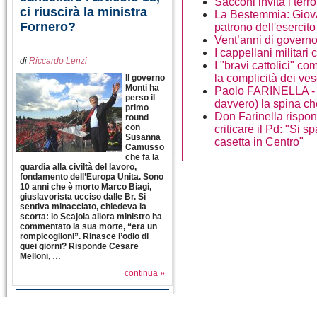
Sacconi invita i terro
ci riuscirà la ministra
La Bestemmia: Giova
Fornero?
patrono dell'esercito
Vent’anni di governo
I cappellani militari
di
Riccardo Lenzi
I "bravi cattolici" c
la complicità dei ve
Il governo
Monti ha
Paolo FARINELLA - 
perso il
davvero) la spina ch
primo
Don Farinella rispon
round
con
criticare il Pd: "Si 
Susanna
casetta in Centro"
Camusso
che fa la
guardia alla civiltà del lavoro,
fondamento dell’Europa Unita. Sono
10 anni che è morto Marco Biagi,
giuslavorista ucciso dalle Br. Si
sentiva minacciato, chiedeva la
scorta: lo Scajola allora ministro ha
commentato la sua morte, “era un
rompicoglioni”. Rinasce l’odio di
quei giorni? Risponde Cesare
Melloni, …
continua »