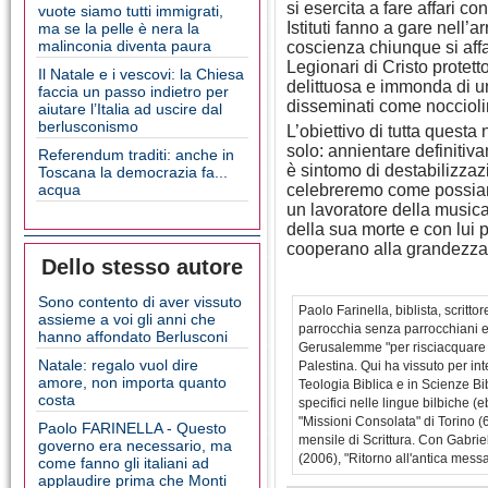
si esercita a fare affari c
vuote siamo tutti immigrati,
Istituti fanno a gare nell’
ma se la pelle è nera la
malinconia diventa paura
coscienza chiunque si affac
Legionari di Cristo protett
Il Natale e i vescovi: la Chiesa
delittuosa e immonda di un
faccia un passo indietro per
disseminati come noccioli
aiutare l’Italia ad uscire dal
berlusconismo
L’obiettivo di tutta quest
solo: annientare definitiva
Referendum traditi: anche in
è sintomo di destabilizzaz
Toscana la democrazia fa...
acqua
celebreremo come possiam
un lavoratore della musica
della sua morte e con lui 
cooperano alla grandezza
Dello stesso autore
Sono contento di aver vissuto
Paolo Farinella, biblista, scritt
assieme a voi gli anni che
parrocchia senza parrocchiani e 
hanno affondato Berlusconi
Gerusalemme "per risciacquare i 
Natale: regalo vuol dire
Palestina. Qui ha vissuto per in
amore, non importa quanto
Teologia Biblica e in Scienze Bi
costa
specifici nelle lingue bilbiche (
"Missioni Consolata" di Torino (
Paolo FARINELLA - Questo
mensile di Scrittura. Con Gabriell
governo era necessario, ma
(2006), "Ritorno all'antica messa
come fanno gli italiani ad
applaudire prima che Monti