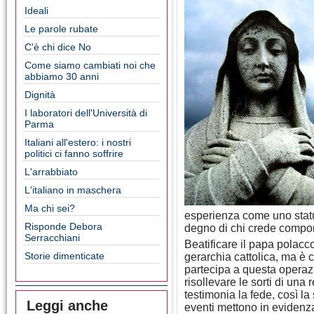
Ideali
Le parole rubate
C'è chi dice No
Come siamo cambiati noi che
abbiamo 30 anni
Dignità
I laboratori dell'Università di
Parma
Italiani all'estero: i nostri
politici ci fanno soffrire
L'arrabbiato
L'italiano in maschera
Ma chi sei?
esperienza come uno status
Risponde Debora
degno di chi crede comport
Serracchiani
Beatificare il papa polacco
Storie dimenticate
gerarchia cattolica, ma è 
partecipa a questa operazi
risollevare le sorti di una
testimonia la fede, così l
Leggi anche
eventi mettono in evidenza 