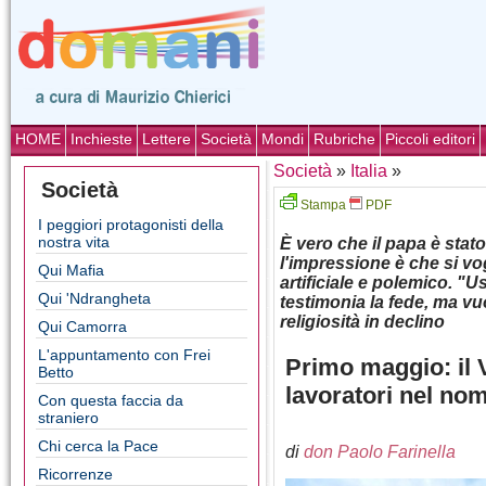
HOME
Inchieste
Lettere
Società
Mondi
Rubriche
Piccoli editori
Società
»
Italia
»
Società
Stampa
PDF
I peggiori protagonisti della
nostra vita
È vero che il papa è stat
l'impressione è che si vo
Qui Mafia
artificiale e polemico. "
Qui 'Ndrangheta
testimonia la fede, ma vuo
religiosità in declino
Qui Camorra
L'appuntamento con Frei
Primo maggio: il V
Betto
lavoratori nel nom
Con questa faccia da
straniero
Chi cerca la Pace
di
don Paolo Farinella
Ricorrenze