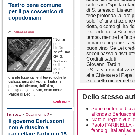
Teatro bene comune
solo santi “spettacola
di S. teresa di Lisieux,
per il palcoscenico di
fede profonda la loro p
dopodomani
soldi” e’ una citazione
detta, e come gli ha ri
Per fortuna, la Sua inve
di
Raffaella Ilari
tempo, mentre l’affeto
“Non si
finiranno neppure fra v
può
buon vino. Se Lei cred
bluffare
se c’è una
secoli passo a riscuoter
civiltà
Cordiali saluti
teatrale,
Giovanni Tardini
ed il
teatro è
PS La strumentalizzazi
una
alla Chiesa e al Papa, 
grande forza civile, il teatro toglie la
Su quello mi permetto d
vigliaccheria del vivere, toglie la
paura del diverso, dell’altro,
dell’ignoto, della vita, della morte”.
Parole di Leo …
Dello stesso au
continua »
Sono contento di ave
affondato Berluscon
Inchieste
»
Quali riforme?
»
Natale: regalo vuol 
Il governo Berlusconi
Paolo FARINELLA - 
non è riuscito a
fanno gli italiani a
cancellare l’articolo 18,