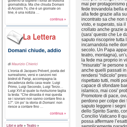
governo di togliere i fondi all’editoria
mai per protagonismo p
giornalistica. Ma che chiuda Domani
di Arcoiris Tv, che è un giornale on
fede trovandola bella e
line, è una notizia …
alla fede grazie alla 
incontrato sa che non s
continua »
visto, e superato, sia 
crollato anche grazie a
(sara’ questo che Le da
saputo riscoprire tutta 
incarnandola nelle do
secolo. Un Papa appass
Domani chiude, addio
teatro, montagna), u
la fede ma proprio in v
di
Maurizio Chierici
“misurato” le persone su
anche quelli passati in
L’ironia di Jacques Prévert, poeta del
surrealismo, versi e canzoni nei
rendersi “ridicolo” pr
bistrot di Parigi, accompagna la
rispettato tutti, molti
decadenza della casa reale: Luigi
capace di sfondare bar
Primo, Luigi Secondo, Luigi Terzo…
islamico, mai cosi’ pro
Luigi XVI al quale la rivoluzione taglia
la testa: “Che dinastia è mai questa
Promotore di pace, ov
se i sovrani non sanno contare fino a
perdono per colpe dei f
17”. Un po’ la storia di
Domani
: non
saputo leggere i segni
riesce a contare fino …
dello Spirito Santo, c
continua »
Concilio Vaticano II q
possa affermare l’esatt
Libri e arte
»
Teatro
»
semplicemente parados