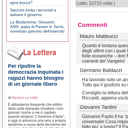
apra bocca?
Letto: 10710 volte |
Sacconi invita i terroristi a
salvare il governo
La Bestemmia: Giovanni
Commenti
XXIII, papa di Pacem in Terris,
nominato patrono dell'esercito
Mauro Matteucci
Quanto è lontana quest
degli ultimi con i qual
folle oceaniche – don Mi
coerenti del Vangelo!
Per ripulire la
Germano Baldazzi
democrazia inquinata i
ragazzi hanno bisogno
Ha lavorato solo un a
di un giornale libero
Tutto qui il giudizio s
Consiglio la lettura d
Riccardi, appena uscit
di
Raniero La Valle
È abbastanza frequente che editori
Giovanni Tardini
della carta stampata chiudano i loro
giornali. Anche a me è capitato
Giovanni Paolo II ha “
quando dirigevo “L’Avvenire d’Italia”,
e oggi si annuncia una vera e propria
universale! Cosa import
epidemia a causa della decisione del
fatto piu’ a lungo? Il P