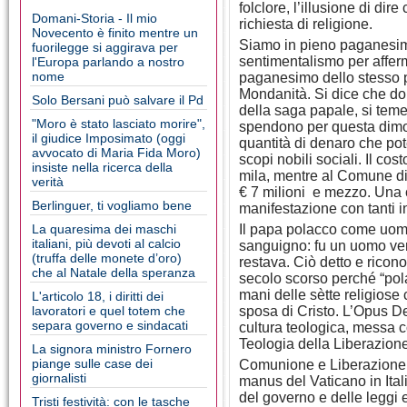
folclore, l’illusione di di
Domani-Storia - Il mio
richiesta di religione.
Novecento è finito mentre un
Siamo in pieno paganesimo 
fuorilegge si aggirava per
sentimentalismo per afferm
l'Europa parlando a nostro
nome
paganesimo dello stesso p
Mondanità. Si dice che dop
Solo Bersani può salvare il Pd
della saga papale, si teme
"Moro è stato lasciato morire",
spendono per questa dimo
il giudice Imposimato (oggi
quantità di denaro che pot
avvocato di Maria Fida Moro)
scopi nobili sociali. Il co
insiste nella ricerca della
mila, mentre al Comune di 
verità
€ 7 milioni e mezzo. Una c
Berlinguer, ti vogliamo bene
manifestazione con tanti in
La quaresima dei maschi
Il papa polacco come uomo
italiani, più devoti al calcio
sanguigno: fu un uomo vero
(truffa delle monete d’oro)
restava. Ciò detto e ricon
che al Natale della speranza
secolo scorso perché “pol
mani delle sètte religiose 
L'articolo 18, i diritti dei
lavoratori e quel totem che
sposa di Cristo. L’Opus De
separa governo e sindacati
cultura teologica, messa 
Teologia della Liberazione
La signora ministro Fornero
piange sulle case dei
Comunione e Liberazione a
giornalisti
manus del Vaticano in Itali
del governo e delle leggi
Tristi festività: con le tasche