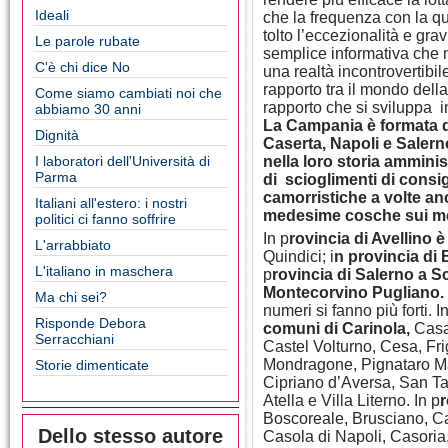
Ideali
che la frequenza con la q
tolto l’eccezionalità e gra
Le parole rubate
semplice informativa che n
C'è chi dice No
una realtà incontrovertibi
rapporto tra il mondo della
Come siamo cambiati noi che
rapporto che si sviluppa i
abbiamo 30 anni
La Campania è formata d
Dignità
Caserta, Napoli e Salern
I laboratori dell'Università di
nella loro storia ammini
Parma
di scioglimenti di consi
camorristiche a volte an
Italiani all'estero: i nostri
medesime cosche sui m
politici ci fanno soffrire
In p
rovincia di Avellino
L'arrabbiato
Quindici; i
n provincia di
L'italiano in maschera
p
rovincia di Salerno a S
Montecorvino Pugliano. P
Ma chi sei?
numeri si fanno più forti. I
Risponde Debora
comuni di Carinola,
Casa
Serracchiani
Castel Volturno, Cesa, Fr
Mondragone, Pignataro Ma
Storie dimenticate
Cipriano d’Aversa, San Tam
Atella e Villa Literno. In p
r
Boscoreale, Brusciano, C
Dello stesso autore
Casola di Napoli, Casoria,