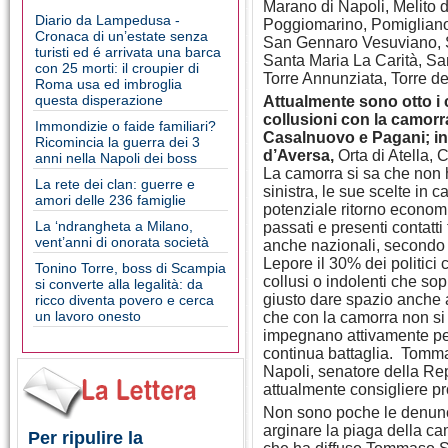
Marano di Napoli, Melito d
Diario da Lampedusa -
Poggiomarino, Pomigliano 
Cronaca di un’estate senza
San Gennaro Vesuviano, 
turisti ed é arrivata una barca
Santa Maria La Carità, Sa
con 25 morti: il croupier di
Torre Annunziata, Torre de
Roma usa ed imbroglia
questa disperazione
Attualmente sono otto i c
collusioni con la camorr
Immondizie o faide familiari?
Casalnuovo e Pagani; in
Ricomincia la guerra dei 3
d’Aversa,
Orta di Atella,
anni nella Napoli dei boss
La camorra si sa che non h
La rete dei clan: guerre e
sinistra, le sue scelte in 
amori delle 236 famiglie
potenziale ritorno economi
La ‘ndrangheta a Milano,
passati e presenti contatti t
vent’anni di onorata società
anche nazionali, secondo 
Lepore il 30% dei politici 
Tonino Torre, boss di Scampia
collusi o indolenti che s
si converte alla legalità: da
giusto dare spazio anche a 
ricco diventa povero e cerca
un lavoro onesto
che con la camorra non si 
impegnano attivamente per
continua battaglia. Tomm
Napoli, senatore della Rep
attualmente consigliere pro
Non sono poche le denunc
arginare la piaga della cam
Per ripulire la