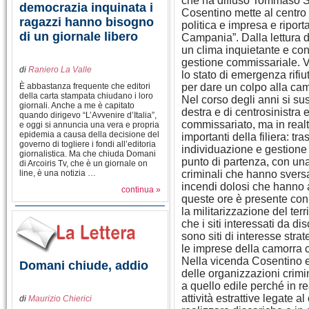
che ha diffuso Tommaso Sod
democrazia inquinata i
Cosentino mette al centro d
ragazzi hanno bisogno
politica e impresa e riporta
di un giornale libero
Campania”. Dalla lettura 
un clima inquietante e con
gestione commissariale. V
di
Raniero La Valle
lo stato di emergenza rifiu
È abbastanza frequente che editori
per dare un colpo alla cam
della carta stampata chiudano i loro
Nel corso degli anni si sus
giornali. Anche a me è capitato
destra e di centrosinistra 
quando dirigevo “L’Avvenire d’Italia”,
commissariato, ma in realt
e oggi si annuncia una vera e propria
epidemia a causa della decisione del
importanti della filiera: t
governo di togliere i fondi all’editoria
individuazione e gestione
giornalistica. Ma che chiuda Domani
punto di partenza, con una 
di Arcoiris Tv, che è un giornale on
line, è una notizia …
criminali che hanno sversa
incendi dolosi che hanno 
continua »
queste ore è presente con
la militarizzazione del terr
che i siti interessati da dis
sono siti di interesse stra
le imprese della camorra c
Nella vicenda Cosentino em
Domani chiude, addio
delle organizzazioni crimina
a quello edile perché in r
attività estrattive legate 
di
Maurizio Chierici