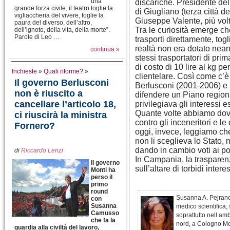
una
discariche. Presidente de
grande forza civile, il teatro toglie la
di Giugliano (terza città 
vigliaccheria del vivere, toglie la
Giuseppe Valente, più volt
paura del diverso, dell’altro,
Tra le curiosità emerge ch
dell’ignoto, della vita, della morte”.
Parole di Leo …
trasporti direttamente, tog
realtà non era dotato nea
continua »
stessi trasportatori di pr
di costo di 10 lire al kg p
Inchieste
»
Quali riforme?
»
clientelare. Così come c’è
Il governo Berlusconi
Berlusconi (2001-2006) e 
non è riuscito a
difendere un Piano regiona
cancellare l’articolo 18,
privilegiava gli interessi 
Quante volte abbiamo dovu
ci riuscirà la ministra
contro gli inceneritori e l
Fornero?
oggi, invece, leggiamo che 
non li sceglieva lo Stato
dando in cambio voti ai poli
di
Riccardo Lenzi
In Campania, la trasparenz
Il governo
sull’altare di torbidi interes
Monti ha
perso il
primo
round
Susanna A. Pejrano
con
Susanna
medico scientifica, 
Camusso
soprattutto nell am
che fa la
nord, a Cologno Mon
guardia alla civiltà del lavoro,