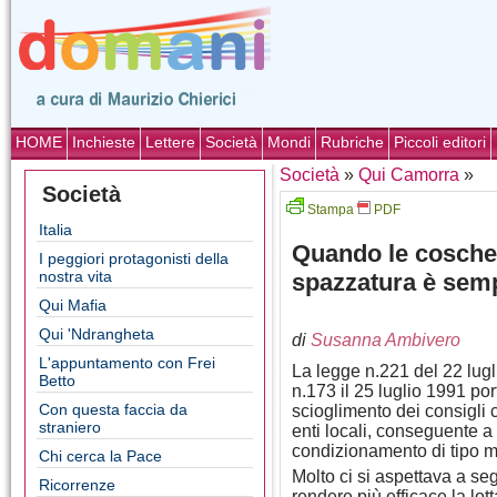
HOME
Inchieste
Lettere
Società
Mondi
Rubriche
Piccoli editori
Società
»
Qui Camorra
»
Società
Stampa
PDF
Italia
Quando le cosche
I peggiori protagonisti della
nostra vita
spazzatura è semp
Qui Mafia
Qui 'Ndrangheta
di
Susanna Ambivero
L'appuntamento con Frei
La legge n.221 del 22 lugl
Betto
n.173 il 25 luglio 1991 por
Con questa faccia da
scioglimento dei consigli c
straniero
enti locali, conseguente a 
condizionamento di tipo m
Chi cerca la Pace
Molto ci si aspettava a se
Ricorrenze
rendere più efficace la lot