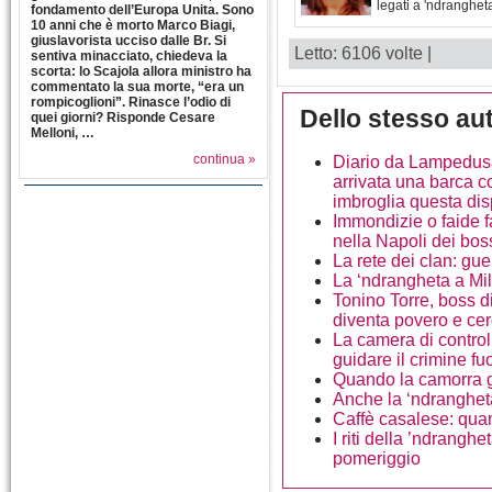
legati a 'ndranghet
fondamento dell’Europa Unita. Sono
10 anni che è morto Marco Biagi,
giuslavorista ucciso dalle Br. Si
Letto: 6106 volte |
sentiva minacciato, chiedeva la
scorta: lo Scajola allora ministro ha
commentato la sua morte, “era un
rompicoglioni”. Rinasce l’odio di
Dello stesso au
quei giorni? Risponde Cesare
Melloni, …
continua »
Diario da Lampedusa 
arrivata una barca c
imbroglia questa di
Immondizie o faide f
nella Napoli dei bos
La rete dei clan: gue
La ‘ndrangheta a Mil
Tonino Torre, boss di
diventa povero e ce
La camera di control
guidare il crimine f
Quando la camorra gi
Anche la ‘ndrangheta
Caffè casalese: quan
I riti della ’ndranghe
pomeriggio