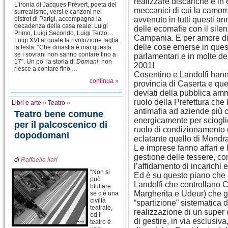
realizzare discariche e in 
L’ironia di Jacques Prévert, poeta del
meccanici di cui la camorr
surrealismo, versi e canzoni nei
bistrot di Parigi, accompagna la
avvenuto in tutti questi ann
decadenza della casa reale: Luigi
delle ecomafie con il sile
Primo, Luigi Secondo, Luigi Terzo…
Campania. E per amore di 
Luigi XVI al quale la rivoluzione taglia
delle cose emerse in questi
la testa: “Che dinastia è mai questa
se i sovrani non sanno contare fino a
parlamentari e in molte de
17”. Un po’ la storia di
Domani
: non
2001!
riesce a contare fino …
Cosentino e Landolfi hanno
continua »
provincia di Caserta e que
deviati della pubblica amm
ruolo della Prefettura che 
Libri e arte
»
Teatro
»
antimafia ad aziende più 
Teatro bene comune
energicamente per scioglie
per il palcoscenico di
ruolo di condizionamento d
dopodomani
eclatante quello di Mondr
L e imprese fanno affari e 
gestione delle tessere, co
di
Raffaella Ilari
l’affidamento di incarichi
“Non si
Ed è su questo piano che 
può
Landolfi che controllano C
bluffare
Margherita e Udeur) che 
se c’è una
civiltà
“spartizione” sistematica d
teatrale,
realizzazione di un super
ed il
di gestire, in via esclusiva,
teatro è