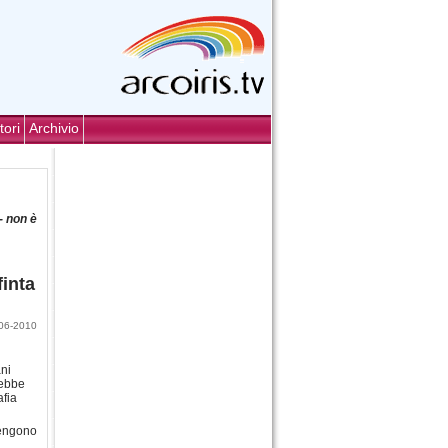
tori
Archivio
- non è
finta
06-2010
ani
rebbe
afia
vengono