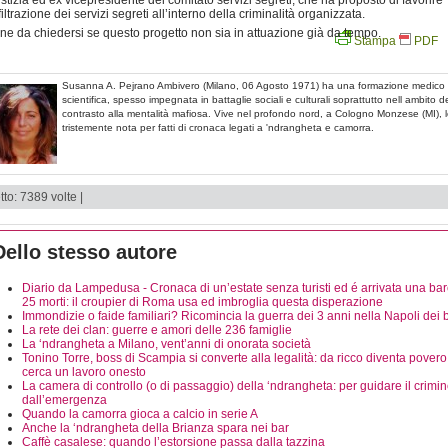
stizia ed ex vicepresidente del comitato servizi segreti, che ha proposto di favorire
nfiltrazione dei servizi segreti all’interno della criminalità organizzata.
ne da chiedersi se questo progetto non sia in attuazione già da tempo.
Stampa
PDF
Susanna A. Pejrano Ambivero (Milano, 06 Agosto 1971) ha una formazione medico
scientifica, spesso impegnata in battaglie sociali e culturali soprattutto nell ambito d
contrasto alla mentalità mafiosa. Vive nel profondo nord, a Cologno Monzese (MI), l
tristemente nota per fatti di cronaca legati a 'ndrangheta e camorra.
tto: 7389 volte |
Dello stesso autore
Diario da Lampedusa - Cronaca di un’estate senza turisti ed é arrivata una ba
25 morti: il croupier di Roma usa ed imbroglia questa disperazione
Immondizie o faide familiari? Ricomincia la guerra dei 3 anni nella Napoli dei 
La rete dei clan: guerre e amori delle 236 famiglie
La ‘ndrangheta a Milano, vent’anni di onorata società
Tonino Torre, boss di Scampia si converte alla legalità: da ricco diventa povero
cerca un lavoro onesto
La camera di controllo (o di passaggio) della ‘ndrangheta: per guidare il crimin
dall’emergenza
Quando la camorra gioca a calcio in serie A
Anche la ‘ndrangheta della Brianza spara nei bar
Caffè casalese: quando l’estorsione passa dalla tazzina