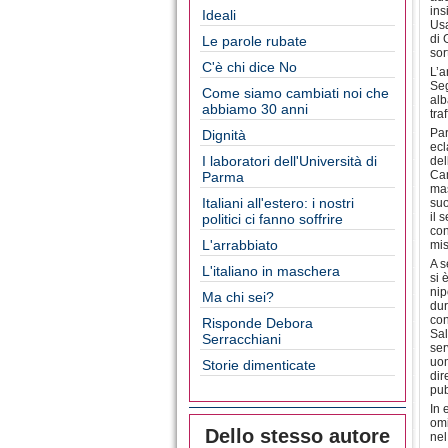
ins
Ideali
Usa
di 
Le parole rubate
sor
C'è chi dice No
L’a
Seg
Come siamo cambiati noi che
alb
abbiamo 30 anni
tra
Par
Dignità
ecl
I laboratori dell'Università di
del
Cam
Parma
mas
Italiani all'estero: i nostri
suo
il 
politici ci fanno soffrire
con
L'arrabbiato
mis
A s
L'italiano in maschera
si 
nip
Ma chi sei?
dur
con
Risponde Debora
Sal
Serracchiani
ser
uom
Storie dimenticate
dir
pub
In 
omi
Dello stesso autore
nel