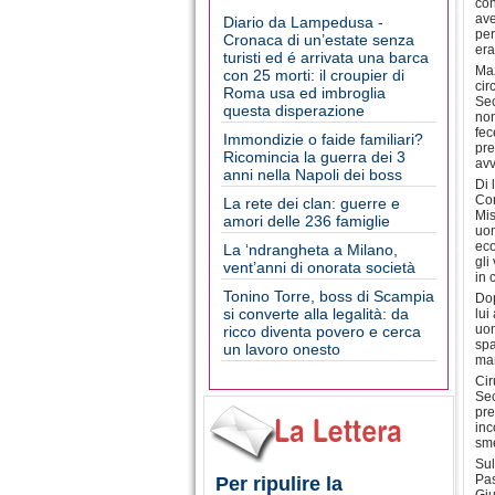
con
ave
Diario da Lampedusa -
per
Cronaca di un’estate senza
era
turisti ed é arrivata una barca
Maz
con 25 morti: il croupier di
cir
Roma usa ed imbroglia
Sec
questa disperazione
non
fec
Immondizie o faide familiari?
pre
Ricomincia la guerra dei 3
avv
anni nella Napoli dei boss
Di 
Con
La rete dei clan: guerre e
Mis
amori delle 236 famiglie
uom
eco
La ‘ndrangheta a Milano,
gli
vent’anni di onorata società
in 
Tonino Torre, boss di Scampia
Dop
si converte alla legalità: da
lui
uom
ricco diventa povero e cerca
spa
un lavoro onesto
man
Cir
Sec
pre
inc
sme
Sul
Pas
Per ripulire la