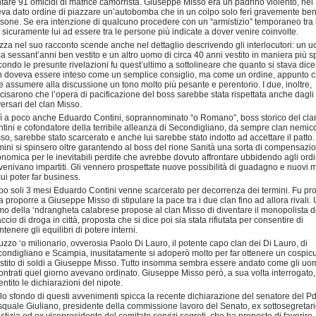
tare 91 omicidi di matrice camorrista. Giuseppe Misso era un padrino violento, nel
va dato ordine di piazzare un’autobomba che in un colpo solo ferì gravemente be
sone. Se era intenzione di qualcuno procedere con un “armistizio” temporaneo tra 
 sicuramente lui ad essere tra le persone più indicate a dover venire coinvolte.
za nel suo racconto scende anche nel dettaglio descrivendo gli interlocutori: un 
ca sessant’anni ben vestito e un altro uomo di circa 40 anni vestito in maniera più sp
ondo le presunte rivelazioni fu quest’ultimo a sottolineare che quanto si stava dic
 doveva essere inteso come un semplice consiglio, ma come un ordine, appunto 
e assumere alla discussione un tono molto più pesante e perentorio. I due, inoltre,
cisarono che l’opera di pacificazione del boss sarebbe stata rispettata anche dagli
ersari del clan Misso.
lì a poco anche Eduardo Contini, soprannominato “o Romano”, boss storico del cla
tini e cofondatore della terribile alleanza di Secondigliano, da sempre clan nemic
so, sarebbe stato scarcerato e anche lui sarebbe stato indotto ad accettare il patto.
ini si spinsero oltre garantendo al boss del rione Sanità una sorta di compensazi
nomica per le inevitabili perdite che avrebbe dovuto affrontare ubbidendo agli ordi
 venivano impartiti. Gli vennero prospettate nuove possibilità di guadagno e nuovi m
cui poter far business.
o soli 3 mesi Eduardo Contini venne scarcerato per decorrenza dei termini. Fu pro
 a proporre a Giuseppe Misso di stipulare la pace tra i due clan fino ad allora rivali.
o della ‘ndrangheta calabrese propose al clan Misso di diventare il monopolista d
ccio di droga in città, proposta che si dice poi sia stata rifiutata per consentire di
tenere gli equilibri di potere interni.
uzzo ‘o milionario, ovverosia Paolo Di Lauro, il potente capo clan dei Di Lauro, di
ondigliano e Scampia, inusitatamente si adoperò molto per far ottenere un cospic
stito di soldi a Giuseppe Misso. Tutto insomma sembra essere andato come gli uo
ontrati quel giorno avevano ordinato. Giuseppe Misso però, a sua volta interrogato,
ntito le dichiarazioni del nipote.
lo sfondo di questi avvenimenti spicca la recente dichiarazione del senatore del Pd
quale Giuliano, presidente della commissione lavoro del Senato, ex sottosegretari