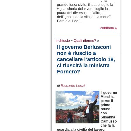
una
grande forza civile, il teatro toglie la
vigliaccheria del vivere, toglie la
paura del diverso, dell’altro,
dell’ignoto, della vita, della morte”.
Parole di Leo …
continua »
Inchieste
»
Quali riforme?
»
Il governo Berlusconi
non è riuscito a
cancellare l’articolo 18,
ci riuscirà la ministra
Fornero?
di
Riccardo Lenzi
Il governo
Monti ha
perso il
primo
round
con
Susanna
Camusso
che fa la
guardia alla civiltà del lavoro,