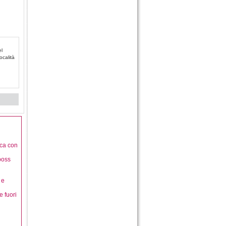
el
ocalità
rca con
boss
 e
e fuori