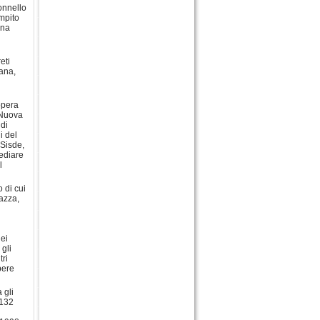
onnello
ompito
una
eti
ana,
opera
a Nuova
 di
i del
 Sisde,
mediare
l
o di cui
Mazza,
dei
 gli
tri
pere
 gli
 132