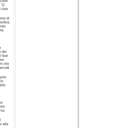
 1998
n 11
i clan
uomo di
ortiva.
endo
che
n
o dei
 I due
one
ni che
ercati
prio
 Un
ello
uo
mini
 ha
l
o alla