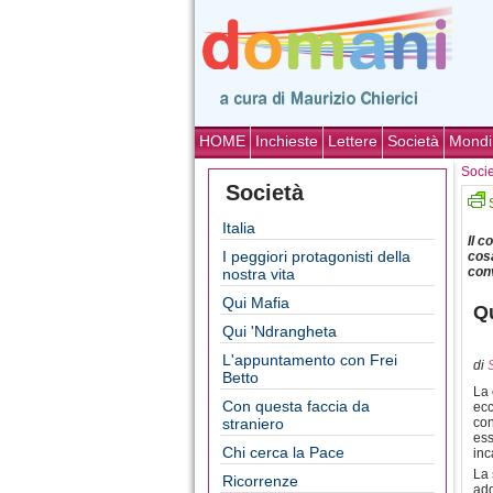
HOME
Inchieste
Lettere
Società
Mondi
Soci
Società
Italia
Il c
I peggiori protagonisti della
cosa
con
nostra vita
Qui Mafia
Qu
Qui 'Ndrangheta
L'appuntamento con Frei
di
Betto
La 
Con questa faccia da
ecc
straniero
con
ess
Chi cerca la Pace
inc
La 
Ricorrenze
add