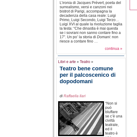
L’ironia di Jacques Prévert, poeta del
surrealismo, versi e canzoni nei
bistrot di Parigi, accompagna la
decadenza della casa reale: Luigi
Primo, Luigi Secondo, Luigi Terzo…
Luigi XVI al quale la rivoluzione taglia
la testa: “Che dinastia è mai questa
se i sovrani non sanno contare fino a
17”. Un po’ la storia di
Domani
: non
riesce a contare fino …
continua »
Libri e arte
»
Teatro
»
Teatro bene comune
per il palcoscenico di
dopodomani
di
Raffaella Ilari
“Non si
può
bluffare
se c’è una
civiltà
teatrale,
ed il
teatro è