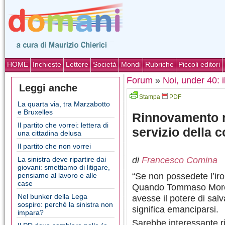
HOME
Inchieste
Lettere
Società
Mondi
Rubriche
Piccoli editori
Forum
»
Noi, under 40: 
Leggi anche
Stampa
PDF
La quarta via, tra Marzabotto
e Bruxelles
Rinnovamento ra
Il partito che vorrei: lettera di
servizio della co
una cittadina delusa
Il partito che non vorrei
di
Francesco Comina
La sinistra deve ripartire dai
giovani: smettiamo di litigare,
“Se non possedete l’ir
pensiamo al lavoro e alle
case
Quando Tommaso Moro s
Nel bunker della Lega
avesse il potere di salv
sospiro: perché la sinistra non
significa emanciparsi.
impara?
Sarebbe interessante rif