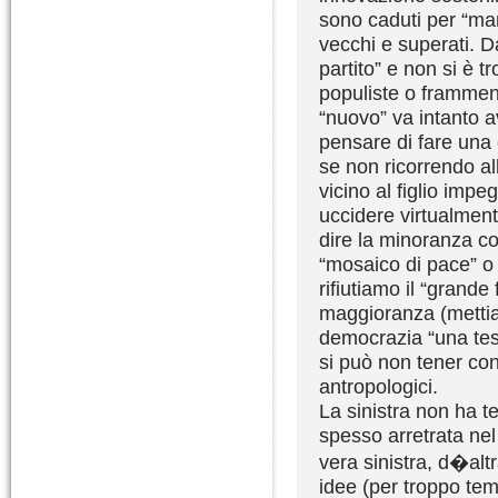
sono caduti per “man
vecchi e superati. D
partito” e non si è t
populiste o frammenta
“nuovo” va intanto 
pensare di fare una
se non ricorrendo a
vicino al figlio impe
uccidere virtualmen
dire la minoranza con
“mosaico di pace” o 
rifiutiamo il “grande 
maggioranza (mettiam
democrazia “una tes
si può non tener co
antropologici.
La sinistra non ha te
spesso arretrata nel
vera sinistra, d�alt
idee (per troppo tem