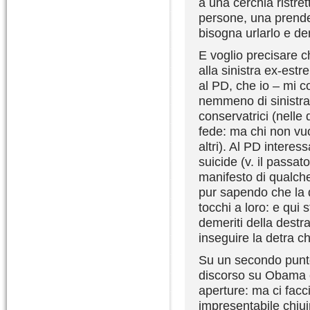
a una cerchia ristre
persone, una prende 
bisogna urlarlo e den
E voglio precisare c
alla sinistra ex-est
al PD, che io – mi 
nemmeno di sinistra
conservatrici (nelle
fede: ma chi non vu
altri). Al PD intere
suicide (v. il passat
manifesto di qualche
pur sapendo che la 
tocchi a loro: e qui s
demeriti della destra
inseguire la detra c
Su un secondo punt
discorso su Obama 
aperture: ma ci fac
impresentabile chiu