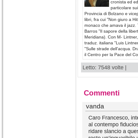
cronista ed ed
particolare su
Provincia di Bolzano e vicep
libri, fra cui "Non giuro a H
monaco che amava il jazz. T
Barros "Il sapore della liber
Meridiana). Con M- Lintner, 
traduz. italiana "Luis Lintn
"Sulle strade dell'acqua. Dr
il Centro per la Pace del 
Letto: 7548 volte |
Commenti
vanda
Caro Francesco, int
al contempo fiducios
ridare slancio a ques
resto un’inguaribile 