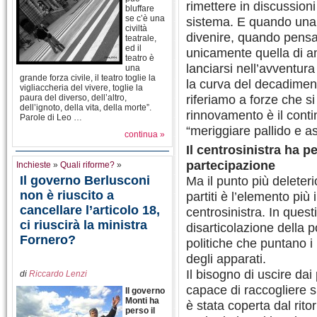
rimettere in discussioni 
bluffare
se c’è una
sistema. E quando una f
civiltà
divenire, quando pensa
teatrale,
ed il
unicamente quella di am
teatro è
lanciarsi nell’avventura 
una
grande forza civile, il teatro toglie la
la curva del decadiment
vigliaccheria del vivere, toglie la
riferiamo a forze che si
paura del diverso, dell’altro,
dell’ignoto, della vita, della morte”.
rinnovamento è il cont
Parole di Leo …
“meriggiare pallido e a
continua »
Il centrosinistra ha pe
partecipazione
Inchieste
»
Quali riforme?
»
Il governo Berlusconi
Ma il punto più deleterio
non è riuscito a
partiti è l’elemento più 
cancellare l’articolo 18,
centrosinistra. In ques
ci riuscirà la ministra
disarticolazione della po
Fornero?
politiche che puntano i 
degli apparati.
Il bisogno di uscire dai
di
Riccardo Lenzi
capace di raccogliere sul
Il governo
Monti ha
è stata coperta dal rito
perso il