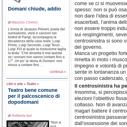
come se ci si muovesse 
Domani chiude, addio
spesso: non si può osa
non dare l’idea di esse
esacerbati, l’anima del
di
Maurizio Chierici
non essere troppo indul
L’ironia di Jacques Prévert, poeta del
surrealismo, versi e canzoni nei
sui respingimenti, seve
bistrot di Parigi, accompagna la
centrosinistra si sono v
decadenza della casa reale: Luigi
Primo, Luigi Secondo, Luigi Terzo…
del governo.
Luigi XVI al quale la rivoluzione taglia
Manca un progetto forte
la testa: “Che dinastia è mai questa
se i sovrani non sanno contare fino a
rimetta in moto i muscoli
17”. Un po’ la storia di
Domani
: non
impegno e volontà di pr
riesce a contare fino …
sente in lontananza un
continua »
con passo cadenzato, 
Libri e arte
»
Teatro
»
Il centrosinistra ha pe
Teatro bene comune
Insomma, si percepisc
per il palcoscenico di
elezioni l’obiettivo fiss
dopodomani
collasso. Non di avanza
magari battere il centrod
di
Raffaella Ilari
centrosinistra passavan
dall’ossessione dei son
“Non si
può