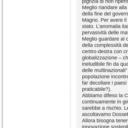
pigrizia di non ripe
Meglio riandare alla
della fine del gover
Magno. Per avere il 
stato. L’anomalia ita
pervasività delle maf
Meglio guardare al c
della complessità de
centro-destra con cre
globalizzazione – c
ineludibile fin da 
delle multinazionali
popolazione incontro
far decollare i paes
praticabile?).
Abbiamo difeso la C
continuamente in gir
sarebbe a rischio. L
ascoltavamo Dossett
Allora bisogna tenere
innovazione sostenib