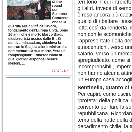
territorio in cui introiet
primo
round
gli altri. Invece di semp
con
è reso ancora più caot
Susanna
Camusso
quello di ribaltare l’ass
che fa la
guardia alla civiltà del lavoro,
lotta così da renderla i
fondamento dell’Europa Unita. Sono
non con le scomuniche e
10 anni che è morto Marco Biagi,
giuslavorista ucciso dalle Br. Si
rappresentate dalla de
sentiva minacciato, chiedeva la
etnocentrichi, verso un
scorta: lo Scajola allora ministro ha
commentato la sua morte, “era un
salario, verso un merca
rompicoglioni”. Rinasce l’odio di
spregiudicato, come si
quei giorni? Risponde Cesare
Melloni, …
incomprensibili, imperce
continua »
non hanno alcuna attine
un’Europa casa accogli
Sentinella, quanto ci 
Per capire come uscire 
“profeta” della politic
convento per fare la sua
repubblicana. Ricordand
tema della notte della d
decadimento civile, la