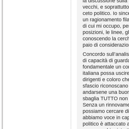
la discussione sulla 
vecchi, e soprattutt
ceto politico. Io si
un ragionamento fila
di cui mi occupo, p
posizioni, le linee, 
conoscendo la cerchi
paio di considerazion
Concordo sull’analisi 
di capacità di guarda
fondamentale un coro
italiana possa uscire
dirigenti e coloro c
sfascio riconoscano 
andarsene una buona
sbaglia TUTTO non p
Senza un rinnovament
possiamo cercare di 
abbiamo voce in capi
politico è attaccato 