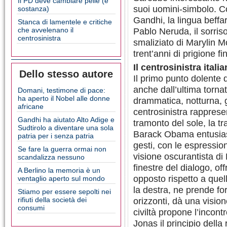
Il PD deve cambiare pelle (e
suoi uomini-simbolo. C
sostanza)
Gandhi, la lingua beffar
Stanca di lamentele e critiche
che avvelenano il
Pablo Neruda, il sorris
centrosinistra
smaliziato di Marylin M
trent’anni di prigione f
Il centrosinistra itali
Dello stesso autore
Il primo punto dolente d
anche dall’ultima tornat
Domani, testimone di pace:
ha aperto il Nobel alle donne
drammatica, notturna, g
africane
centrosinistra rappresen
Gandhi ha aiutato Alto Adige e
tramonto del sole, la t
Sudtirolo a diventare una sola
Barack Obama entusias
patria per i senza patria
gesti, con le espressioni
Se fare la guerra ormai non
visione oscurantista di 
scandalizza nessuno
finestre del dialogo, o
A Berlino la memoria è un
opposto rispetto a quell
ventaglio aperto sul mondo
la destra, ne prende fo
Stiamo per essere sepolti nei
rifiuti della società dei
orizzonti, dà una visione
consumi
civiltà propone l’incont
Jonas il principio dell