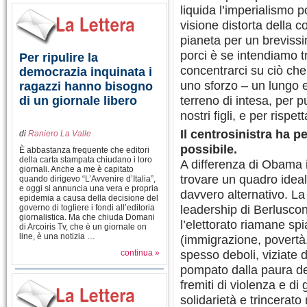
liquida l’imperialismo 
visione distorta della 
pianeta per un brevis
porci è se intendiamo 
Per ripulire la
concentrarci su ciò che
democrazia inquinata i
uno sforzo – un lungo 
ragazzi hanno bisogno
terreno di intesa, per p
di un giornale libero
nostri figli, e per rispet
Il centrosinistra ha p
di
Raniero La Valle
possibile.
È abbastanza frequente che editori
della carta stampata chiudano i loro
A differenza di Obama i
giornali. Anche a me è capitato
trovare un quadro ideal
quando dirigevo “L’Avvenire d’Italia”,
e oggi si annuncia una vera e propria
davvero alternativo. La
epidemia a causa della decisione del
leadership di Berluscon
governo di togliere i fondi all’editoria
giornalistica. Ma che chiuda Domani
l’elettorato riamane spi
di Arcoiris Tv, che è un giornale on
line, è una notizia …
(immigrazione, povertà,
spesso deboli, viziate d
continua »
pompato dalla paura deg
fremiti di violenza e di 
solidarietà e trincerato 