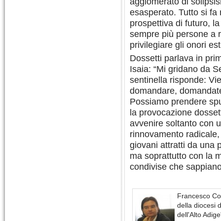
agglomerato di solipsis
esasperato. Tutto si fa
prospettiva di futuro, l
sempre più persone a ri
privilegiare gli onori est
Dossetti parlava in pri
Isaia: “Mi gridano da Se
sentinella risponde: Vie
domandare, domandate, 
Possiamo prendere spunt
la provocazione dossett
avvenire soltanto con 
rinnovamento radicale, 
giovani attratti da una p
ma soprattutto con la ma
condivise che sappiano 
Francesco Comi
della diocesi 
dell'Alto Adig