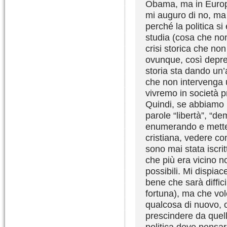
Obama, ma in Europa
mi auguro di no, ma 
perché la politica si
studia (cosa che non
crisi storica che no
ovunque, così depre
storia sta dando un’
che non intervenga u
vivremo in società 
Quindi, se abbiamo 
parole “libertà”, “dem
enumerando e metten
cristiana, vedere c
sono mai stata iscri
che più era vicino no
possibili. Mi dispiac
bene che sarà diffici
fortuna), ma che vo
qualcosa di nuovo, 
prescindere da quell
politica deve pensar