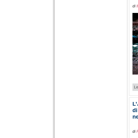
di
Le
L
di
n
di