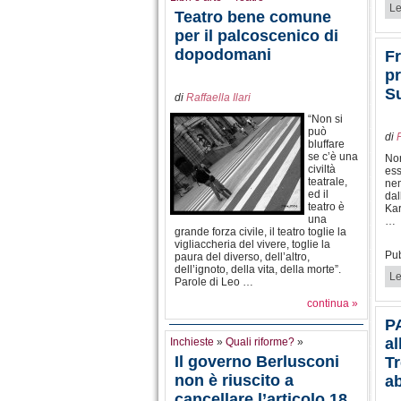
Le
Teatro bene comune
per il palcoscenico di
dopodomani
Fr
pr
S
di
Raffaella Ilari
“Non si
può
di
bluffare
se c’è una
Non
civiltà
ess
teatrale,
nem
ed il
dal
teatro è
Kar
una
…
grande forza civile, il teatro toglie la
vigliaccheria del vivere, toglie la
Pub
paura del diverso, dell’altro,
dell’ignoto, della vita, della morte”.
Le
Parole di Leo …
continua »
PA
al
Inchieste
»
Quali riforme?
»
Il governo Berlusconi
Tr
non è riuscito a
a
cancellare l’articolo 18,