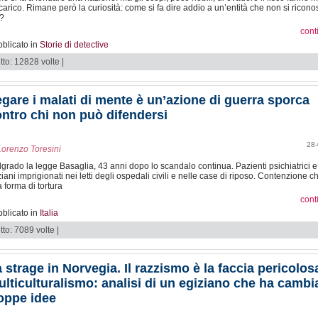
ncarico. Rimane però la curiosità: come si fa dire addio a un’entità che non si ricon
?
cont
blicato in
Storie di detective
tto: 12828 volte |
gare i malati di mente è un’azione di guerra sporca
ntro chi non può difendersi
28-
Lorenzo Toresini
grado la legge Basaglia, 43 anni dopo lo scandalo continua. Pazienti psichiatrici e
iani imprigionati nei letti degli ospedali civili e nelle case di riposo. Contenzione c
 forma di tortura
cont
blicato in
Italia
tto: 7089 volte |
 strage in Norvegia. Il razzismo è la faccia pericolos
lticulturalismo: analisi di un egiziano che ha cambi
oppe idee