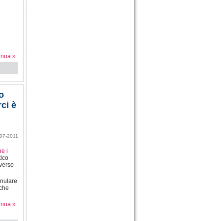
inua »
o
ci è
07-2011
e i
tico
 verso
anulare
lche
inua »