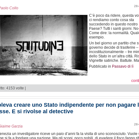
28-
Paolo Collo
C’è poco da ridere, questa vo
ci rendiamo conto cosa sta
succedendo in questo nostro
Paese? Tutti i santi giorni. No
Come dire: la normalità. Qua
esempio.
Un bel giorno un partito che s
governo decide di trasferire –
incostituzionalmente – tre min
dello Stato in un’altra città. Ri
Vignette satiriche. Battute. M
Pubblicato in
Passavo di lì
cont
tto: 4153 volte |
leva creare uno Stato indipendente per non pagare 
sse. E si rivolse al detective
28-
Giaime Garzia
enezia un investigatore riceve un paio d’anni fa la visita di uno sconosciuto. Vuole
e si fa a fondare una nazione. Ma gli scopi, poco nobili, di evadere il fisco fanno rif