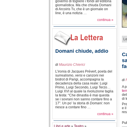
governo di togliere i fondi all’editoria
giornalistica. Ma che chiuda Domani
di Arcoiris Tv, che è un giornale on
line, è una notizia …
continua »
Le
Domani chiude, addio
Ca
sa
di
Maurizio Chierici
fa
L’ironia di Jacques Prévert, poeta del
surrealismo, versi e canzoni nei
bistrot di Parigi, accompagna la
di
decadenza della casa reale: Luigi
A p
Primo, Luigi Secondo, Luigi Terzo…
ter
Luigi XVI al quale la rivoluzione taglia
det
la testa: “Che dinastia è mai questa
di t
se i sovrani non sanno contare fino a
17”. Un po’ la storia di
Domani
: non
Pro
riesce a contare fino …
e i
res
continua »
Pub
Libri e arte
»
Teatro
»