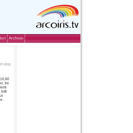
tori
Archivio
07-2011
 16,80
o, tre
ienti
tutti
zzi
re.