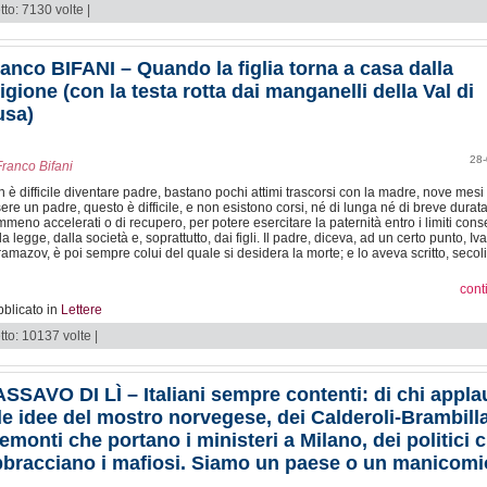
tto: 7130 volte |
anco BIFANI – Quando la figlia torna a casa dalla
igione (con la testa rotta dai manganelli della Val di
usa)
28-
Franco Bifani
 è difficile diventare padre, bastano pochi attimi trascorsi con la madre, nove mesi
ere un padre, questo è difficile, e non esistono corsi, né di lunga né di breve durata
meno accelerati o di recupero, per potere esercitare la paternità entro i limiti conse
la legge, dalla società e, soprattutto, dai figli. Il padre, diceva, ad un certo punto, Iv
amazov, è poi sempre colui del quale si desidera la morte; e lo aveva scritto, secoli
cont
blicato in
Lettere
tto: 10137 volte |
SSAVO DI LÌ – Italiani sempre contenti: di chi appl
le idee del mostro norvegese, dei Calderoli-Brambill
emonti che portano i ministeri a Milano, dei politici 
bbracciano i mafiosi. Siamo un paese o un manicom