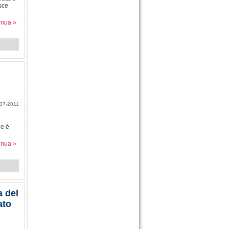
osce
inua »
07-2011
he è
inua »
a del
ato