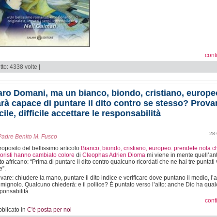
cont
tto: 4338 volte |
ro Domani, ma un bianco, biondo, cristiano, europe
rà capace di puntare il dito contro se stesso? Provar
cile, difficile accettare le responsabilità
28-
Padre Benito M. Fusco
roposito del bellissimo articolo
Bianco, biondo, cristiano, europeo: prendete nota ch
roristi hanno cambiato colore
di
Cleophas Adrien Dioma
mi viene in mente quell’an
to africano: “Prima di puntare il dito contro qualcuno ricordati che ne hai tre puntati
e”.
vare: chiudere la mano, puntare il dito indice e verificare dove puntano il medio, l’
l mignolo. Qualcuno chiederà: e il pollice? È puntato verso l’alto: anche Dio ha qua
ponsabilità.
cont
blicato in
C'è posta per noi