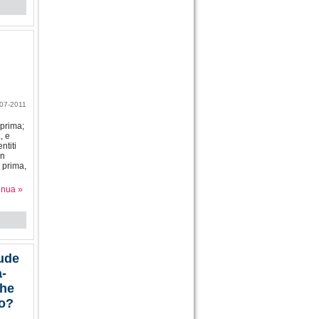
07-2011
 prima;
, e
ntiti
an
 prima,
inua »
aude
a-
che
io?