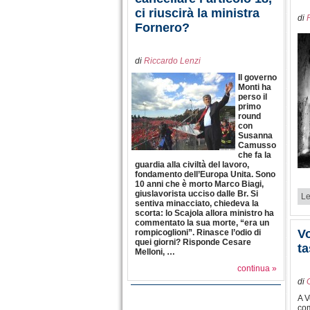
ci riuscirà la ministra
di
Fornero?
di
Riccardo Lenzi
Il governo
Monti ha
perso il
primo
round
con
Susanna
Camusso
che fa la
guardia alla civiltà del lavoro,
fondamento dell’Europa Unita. Sono
10 anni che è morto Marco Biagi,
giuslavorista ucciso dalle Br. Si
Le
sentiva minacciato, chiedeva la
scorta: lo Scajola allora ministro ha
commentato la sua morte, “era un
Vo
rompicoglioni”. Rinasce l’odio di
quei giorni? Risponde Cesare
ta
Melloni, …
continua »
di
A V
com