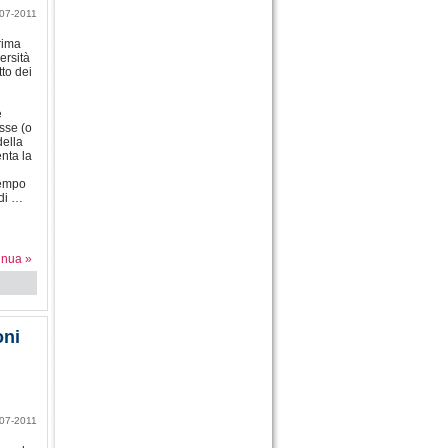
07-2011
rima
ersità
tto dei
e
sse (o
della
nta la
tempo
 di …
inua »
oni
07-2011