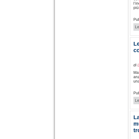
l’i
più
Pub
Le
Le
co
di
Mal
anz
una
Pub
Le
La
mu
tr