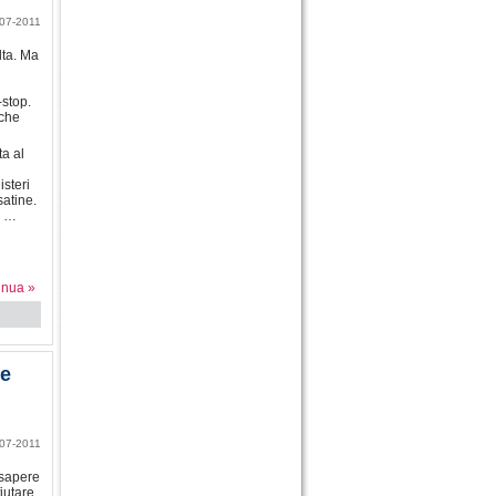
07-2011
lta. Ma
-stop.
lche
ta al
isteri
satine.
a …
inua »
le
07-2011
 sapere
iutare