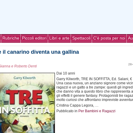
Rubriche
Piccoli editori
Libri e arte
Spettacoli
C'è posta per noi
Au
 il canarino diventa una gallina
28-
Gianna e Roberto Denti
Dai 10 anni
Garry Kilworth, TRE IN SOFFITTA, Ed. Salani, €
Una casa nuova, un anziano signore come vicin
ragazzi e un gatto a tre zampe: questi gli ingred
che danno vita a questo libro che rappresenta a 
gli effetti il genere fantasy. Protagonisti tre raga
molto curiosi che affrontano impreviste avventu
Cristina Cappa Legora, …
Pubblicato in
Per Bambini e Ragazzi