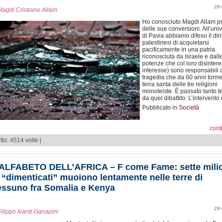
28-
Magdi Cristiano Allam
Ho conosciuto Magdi Allam p
delle sue conversioni. All’univ
di Pavia abbiamo difeso il diri
palestinesi di acquietarsi
pacificamente in una patria
riconosciuta da Israele e dall
potenze che col loro disintere
interesse) sono responsabili 
tragedia che da 60 anni torme
terra santa delle tre religioni
monoteiste. È passato tanto 
da quel dibattito. L’intervento
Pubblicato in
Società
cont
tto: 4514 volte |
’ALFABETO DELL’AFRICA – F come Fame: sette mili
 “dimenticati” muoiono lentamente nelle terre di
essuno fra Somalia e Kenya
28-
Filippo Ivardi Ganapini