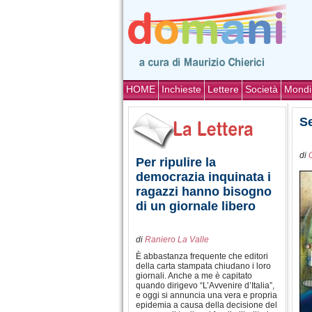
HOME
Inchieste
Lettere
Società
Mondi
Se
di
Per ripulire la
democrazia inquinata i
ragazzi hanno bisogno
di un giornale libero
di
Raniero La Valle
È abbastanza frequente che editori
della carta stampata chiudano i loro
giornali. Anche a me è capitato
quando dirigevo “L’Avvenire d’Italia”,
e oggi si annuncia una vera e propria
epidemia a causa della decisione del