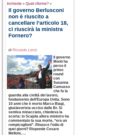
Inchieste
»
Quali riforme?
»
Il governo Berlusconi
non è riuscito a
cancellare l’articolo 18,
ci riuscirà la ministra
Fornero?
di
Riccardo Lenzi
Il governo
Monti ha
perso il
primo
round
con
Susanna
Camusso
che fa la
guardia alla civiltà del lavoro,
fondamento dell’Europa Unita. Sono
10 anni che è morto Marco Biagi,
giuslavorista ucciso dalle Br. Si
sentiva minacciato, chiedeva la
scorta: lo Scajola allora ministro ha
commentato la sua morte, “era un
rompicoglioni”. Rinasce l’odio di
quei giorni? Risponde Cesare
Melloni, …