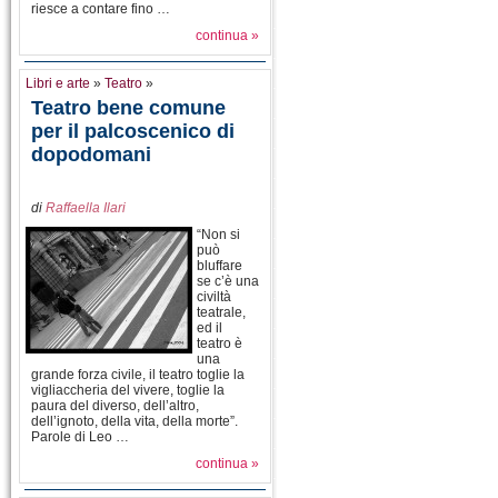
riesce a contare fino …
continua »
Libri e arte
»
Teatro
»
Teatro bene comune
per il palcoscenico di
dopodomani
di
Raffaella Ilari
“Non si
può
bluffare
se c’è una
civiltà
teatrale,
ed il
teatro è
una
grande forza civile, il teatro toglie la
vigliaccheria del vivere, toglie la
paura del diverso, dell’altro,
dell’ignoto, della vita, della morte”.
Parole di Leo …
continua »