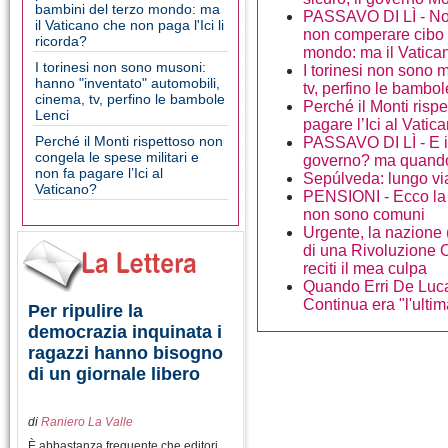
bambini del terzo mondo: ma
PASSAVO DI LÌ - Non
il Vaticano che non paga l'Ici li
non comperare cibo 
ricorda?
mondo: ma il Vaticano
I torinesi non sono musoni:
I torinesi non sono 
hanno "inventato" automobili,
tv, perfino le bambo
cinema, tv, perfino le bambole
Perché il Monti rispe
Lenci
pagare l’Ici al Vatic
Perché il Monti rispettoso non
PASSAVO DI LÌ - E i 
congela le spese militari e
governo? ma quand
non fa pagare l’Ici al
Sepúlveda: lungo vi
Vaticano?
PENSIONI - Ecco la d
non sono comuni
Urgente, la nazione
di una Rivoluzione C
reciti il mea culpa
Quando Erri De Luca
Continua era "l'ulti
Per ripulire la
democrazia inquinata i
ragazzi hanno bisogno
di un giornale libero
di
Raniero La Valle
È abbastanza frequente che editori