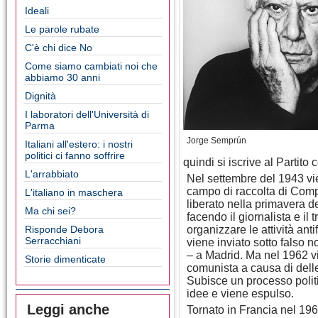
Ideali
Le parole rubate
C'è chi dice No
Come siamo cambiati noi che
abbiamo 30 anni
Dignità
I laboratori dell'Università di
Parma
Jorge Semprún
Italiani all'estero: i nostri
politici ci fanno soffrire
quindi si iscrive al Partit
L'arrabbiato
Nel settembre del 1943 vie
campo di raccolta di Com
L'italiano in maschera
liberato nella primavera d
Ma chi sei?
facendo il giornalista e il 
Risponde Debora
organizzare le attività anti
Serracchiani
viene inviato sotto falso 
– a Madrid. Ma nel 1962 v
Storie dimenticate
comunista a causa di delle
Subisce un processo politi
idee e viene espulso.
Leggi anche
Tornato in Francia nel 196