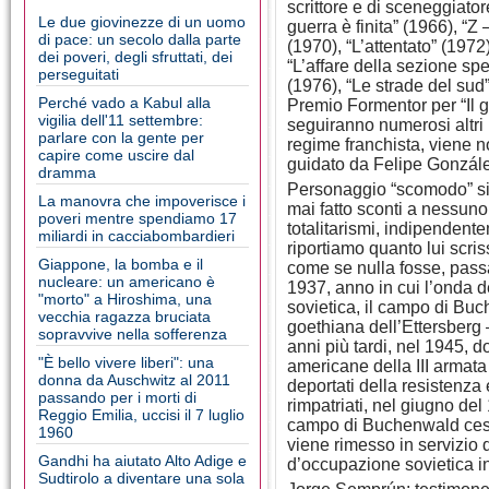
scrittore e di sceneggiatore
Le due giovinezze di un uomo
guerra è finita” (1966), “Z
di pace: un secolo dalla parte
(1970), “L’attentato” (1972)
dei poveri, degli sfruttati, dei
“L’affare della sezione spe
perseguitati
(1976), “Le strade del sud”
Perché vado a Kabul alla
Premio Formentor per “Il g
vigilia dell'11 settembre:
seguiranno numerosi altri 
parlare con la gente per
regime franchista, viene n
capire come uscire dal
guidato da Felipe Gonzál
dramma
Personaggio “scomodo” si 
La manovra che impoverisce i
mai fatto sconti a nessuno,
poveri mentre spendiamo 17
totalitarismi, indipendent
miliardi in cacciabombardieri
riportiamo quanto lui scr
Giappone, la bomba e il
come se nulla fosse, passa
nucleare: un americano è
1937, anno in cui l’onda d
"morto" a Hiroshima, una
sovietica, il campo di Buc
vecchia ragazza bruciata
goethiana dell’Ettersberg –
sopravvive nella sofferenza
anni più tardi, nel 1945, d
"È bello vivere liberi": una
americane della III armata
donna da Auschwitz al 2011
deportati della resistenza 
passando per i morti di
rimpatriati, nel giugno de
Reggio Emilia, uccisi il 7 luglio
campo di Buchenwald cessa 
1960
viene rimesso in servizio d
Gandhi ha aiutato Alto Adige e
d’occupazione sovietica i
Sudtirolo a diventare una sola