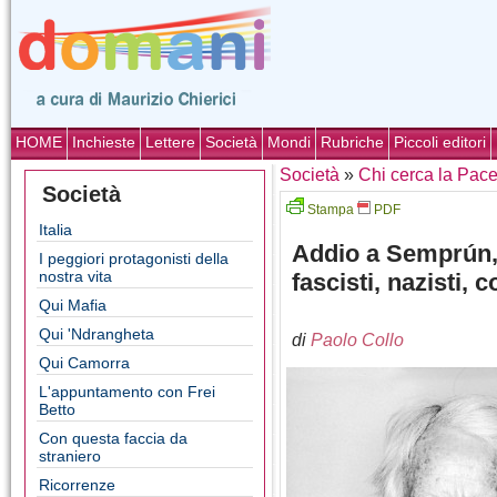
HOME
Inchieste
Lettere
Società
Mondi
Rubriche
Piccoli editori
Società
»
Chi cerca la Pac
Società
Stampa
PDF
Italia
Addio a Semprún, 
I peggiori protagonisti della
nostra vita
fascisti, nazisti, 
Qui Mafia
Qui 'Ndrangheta
di
Paolo Collo
Qui Camorra
L'appuntamento con Frei
Betto
Con questa faccia da
straniero
Ricorrenze