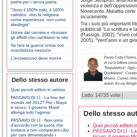
Jorge Semprún: testimone 
patria per i senza patria
violenza e dell’oppression
"Sono il 100% indù, il 100%
Novecento. Malattia certo
cattolico: vivo la religione
sicuramente.
come esperienza, non come
Tra i suoi più importanti lib
ideologia"
pubblicati “La scrittura e 
Uscire dal carcere e ritrovare
(Passigli, 2002), “Vivrò co
gli affetti che cambiano la vita
2005), “Vent’anni e un gio
Se fare la guerra ormai non
scandalizza nessuno
Paolo Collo (Torino,
L'arcivescovo deve morire
di cui è tuttora cons
“Repubblica”. Ogni s
Quotidiano". Curator
Milano, Cuneo, Ivrea
Dello stesso autore
autori, tra cui Bor
Quei piccoli editori in vetrina
Letto: 14735 volte |
PASSAVO DI LÌ - La fine del
mondo nel 2012? Per i Maya
è sicuro, il governo Monti
Dello stesso au
allunga solo l’agonia
PASSAVO DI LÌ - Non sono
d'accordo con la suora che
Quei piccoli editori i
invitava a non comperare cibo
PASSAVO DI LÌ - La 
per cani dimenticando i
sicuro, il governo Mo