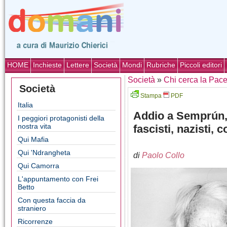
HOME
Inchieste
Lettere
Società
Mondi
Rubriche
Piccoli editori
Società
»
Chi cerca la Pac
Società
Stampa
PDF
Italia
Addio a Semprún, 
I peggiori protagonisti della
nostra vita
fascisti, nazisti, 
Qui Mafia
Qui 'Ndrangheta
di
Paolo Collo
Qui Camorra
L'appuntamento con Frei
Betto
Con questa faccia da
straniero
Ricorrenze