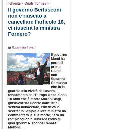
Inchieste
»
Quali riforme?
»
Il governo Berlusconi
non è riuscito a
cancellare l’articolo 18,
ci riuscirà la ministra
Fornero?
di
Riccardo Lenzi
Il governo
Monti ha
perso il
primo
round
con
Susanna
Camusso
che fa la
guardia alla civiltà del lavoro,
fondamento dell’Europa Unita. Sono
10 anni che è morto Marco Biagi,
giuslavorista ucciso dalle Br. Si
sentiva minacciato, chiedeva la
scorta: lo Scajola allora ministro ha
commentato la sua morte, “era un
rompicoglioni”. Rinasce l’odio di
quei giorni? Risponde Cesare
Melloni, …