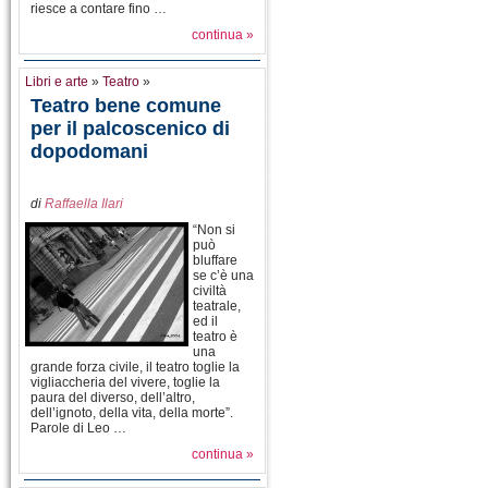
riesce a contare fino …
continua »
Libri e arte
»
Teatro
»
Teatro bene comune
per il palcoscenico di
dopodomani
di
Raffaella Ilari
“Non si
può
bluffare
se c’è una
civiltà
teatrale,
ed il
teatro è
una
grande forza civile, il teatro toglie la
vigliaccheria del vivere, toglie la
paura del diverso, dell’altro,
dell’ignoto, della vita, della morte”.
Parole di Leo …
continua »