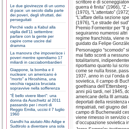
scrittore e di sceneggiatore
Le due giovinezze di un uomo
guerra è finita” (1966), “Z
di pace: un secolo dalla parte
(1970), “L’attentato” (1972)
dei poveri, degli sfruttati, dei
“L’affare della sezione spe
perseguitati
(1976), “Le strade del sud”
Perché vado a Kabul alla
Premio Formentor per “Il g
vigilia dell'11 settembre:
seguiranno numerosi altri 
parlare con la gente per
regime franchista, viene n
capire come uscire dal
guidato da Felipe Gonzál
dramma
Personaggio “scomodo” si 
La manovra che impoverisce i
mai fatto sconti a nessuno,
poveri mentre spendiamo 17
totalitarismi, indipendent
miliardi in cacciabombardieri
riportiamo quanto lui scr
Giappone, la bomba e il
come se nulla fosse, passa
nucleare: un americano è
1937, anno in cui l’onda d
"morto" a Hiroshima, una
sovietica, il campo di Buc
vecchia ragazza bruciata
goethiana dell’Ettersberg –
sopravvive nella sofferenza
anni più tardi, nel 1945, d
"È bello vivere liberi": una
americane della III armata
donna da Auschwitz al 2011
deportati della resistenza 
passando per i morti di
rimpatriati, nel giugno de
Reggio Emilia, uccisi il 7 luglio
campo di Buchenwald cessa 
1960
viene rimesso in servizio d
Gandhi ha aiutato Alto Adige e
d’occupazione sovietica i
Sudtirolo a diventare una sola