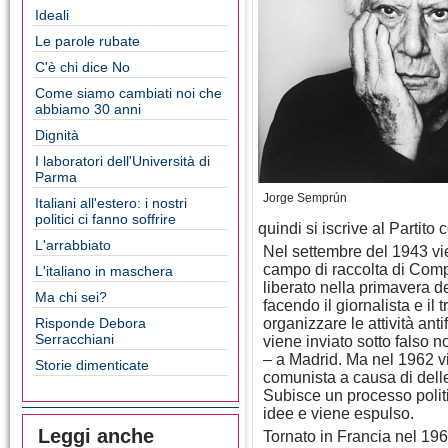
Ideali
Le parole rubate
C'è chi dice No
Come siamo cambiati noi che
abbiamo 30 anni
Dignità
I laboratori dell'Università di
Parma
Jorge Semprún
Italiani all'estero: i nostri
politici ci fanno soffrire
quindi si iscrive al Partit
L'arrabbiato
Nel settembre del 1943 vie
campo di raccolta di Com
L'italiano in maschera
liberato nella primavera d
Ma chi sei?
facendo il giornalista e il 
Risponde Debora
organizzare le attività anti
Serracchiani
viene inviato sotto falso 
– a Madrid. Ma nel 1962 v
Storie dimenticate
comunista a causa di delle
Subisce un processo politi
idee e viene espulso.
Leggi anche
Tornato in Francia nel 196