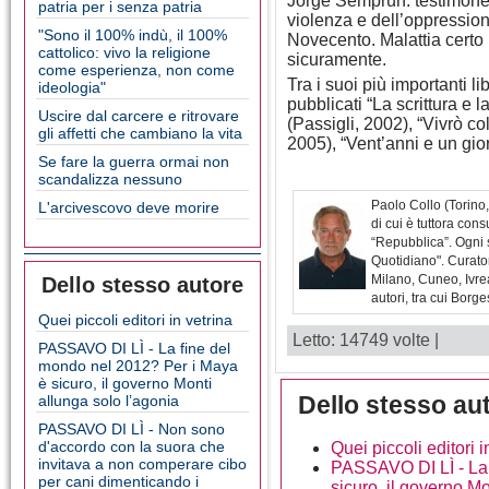
Jorge Semprún: testimone 
patria per i senza patria
violenza e dell’oppression
"Sono il 100% indù, il 100%
Novecento. Malattia certo
cattolico: vivo la religione
sicuramente.
come esperienza, non come
Tra i suoi più importanti lib
ideologia"
pubblicati “La scrittura e 
Uscire dal carcere e ritrovare
(Passigli, 2002), “Vivrò co
gli affetti che cambiano la vita
2005), “Vent’anni e un gio
Se fare la guerra ormai non
scandalizza nessuno
Paolo Collo (Torino,
L'arcivescovo deve morire
di cui è tuttora cons
“Repubblica”. Ogni s
Quotidiano". Curator
Milano, Cuneo, Ivrea
Dello stesso autore
autori, tra cui Bor
Quei piccoli editori in vetrina
Letto: 14749 volte |
PASSAVO DI LÌ - La fine del
mondo nel 2012? Per i Maya
è sicuro, il governo Monti
Dello stesso au
allunga solo l’agonia
PASSAVO DI LÌ - Non sono
d'accordo con la suora che
Quei piccoli editori i
invitava a non comperare cibo
PASSAVO DI LÌ - La 
per cani dimenticando i
sicuro, il governo Mo