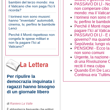
bambini del terzo mondo: ma
PASSAVO DI LÌ - Non
il Vaticano che non paga l'Ici li
non comperare cibo 
ricorda?
mondo: ma il Vaticano
I torinesi non sono musoni:
I torinesi non sono 
hanno "inventato" automobili,
tv, perfino le bambo
cinema, tv, perfino le bambole
Perché il Monti rispe
Lenci
pagare l’Ici al Vatic
Perché il Monti rispettoso non
PASSAVO DI LÌ - E i 
congela le spese militari e
governo? ma quand
non fa pagare l’Ici al
Sepúlveda: lungo vi
Vaticano?
PENSIONI - Ecco la d
non sono comuni
Urgente, la nazione
di una Rivoluzione C
reciti il mea culpa
Quando Erri De Luca
Continua era "l'ulti
Per ripulire la
democrazia inquinata i
ragazzi hanno bisogno
di un giornale libero
di
Raniero La Valle
È abbastanza frequente che editori