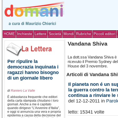
HOME
Inchieste
Lettere
Società
Mondi
Rubriche
Piccoli editori
Vandana Shiva
La dott.ssa Vandana Shiva è u
Per ripulire la
ricevuto il Premio Sydney de
House del 3 novembre.
democrazia inquinata i
ragazzi hanno bisogno
Articoli di Vandana Shi
di un giornale libero
Il pianeta non é un su
la guerra contro la te
di
Raniero La Valle
continua a rinviare le 
È abbastanza frequente che editori
del 12-12-2011
in
Parol
della carta stampata chiudano i loro
giornali. Anche a me è capitato
quando dirigevo “L’Avvenire d’Italia”,
letto: 15341 volte
e oggi si annuncia una vera e propria
epidemia a causa della decisione del