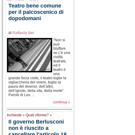
Teatro bene comune
per il palcoscenico di
dopodomani
di
Raffaella Ilari
“Non si
può
bluffare
se c’è una
civiltà
teatrale,
ed il
teatro è
una
grande forza civile, il teatro toglie la
vigliaccheria del vivere, toglie la
paura del diverso, dell’altro,
dell’ignoto, della vita, della morte”.
Parole di Leo …
continua »
Inchieste
»
Quali riforme?
»
Il governo Berlusconi
non è riuscito a
cancellare l’articolo 18,