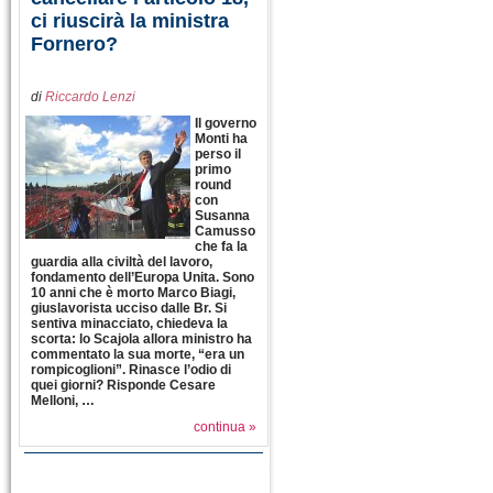
ci riuscirà la ministra
Fornero?
di
Riccardo Lenzi
Il governo
Monti ha
perso il
primo
round
con
Susanna
Camusso
che fa la
guardia alla civiltà del lavoro,
fondamento dell’Europa Unita. Sono
10 anni che è morto Marco Biagi,
giuslavorista ucciso dalle Br. Si
sentiva minacciato, chiedeva la
scorta: lo Scajola allora ministro ha
commentato la sua morte, “era un
rompicoglioni”. Rinasce l’odio di
quei giorni? Risponde Cesare
Melloni, …
continua »