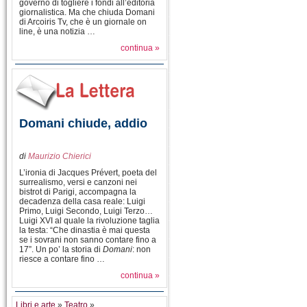
governo di togliere i fondi all’editoria
giornalistica. Ma che chiuda Domani
di Arcoiris Tv, che è un giornale on
line, è una notizia …
continua »
Domani chiude, addio
di
Maurizio Chierici
L’ironia di Jacques Prévert, poeta del
surrealismo, versi e canzoni nei
bistrot di Parigi, accompagna la
decadenza della casa reale: Luigi
Primo, Luigi Secondo, Luigi Terzo…
Luigi XVI al quale la rivoluzione taglia
la testa: “Che dinastia è mai questa
se i sovrani non sanno contare fino a
17”. Un po’ la storia di
Domani
: non
riesce a contare fino …
continua »
Libri e arte
»
Teatro
»