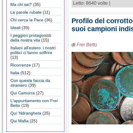
Letto: 8640 volte |
Ma chi sei?
(35)
Le parole rubate
(11)
Profilo del corrott
Chi cerca la Pace
(36)
suoi campioni indist
Ideali
(39)
I peggiori protagonisti
della nostra vita
(15)
di
Frei Betto
Italiani all'estero: i nostri
politici ci fanno soffrire
(13)
Ricorrenze
(17)
Italia
(512)
Con questa faccia da
straniero
(39)
Qui Camorra
(27)
L'appuntamento con Frei
Betto
(19)
Qui 'Ndrangheta
(25)
Qui Mafia
(25)