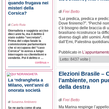
quando frugava nei
misteri della
di
Frei Betto
Corsica?
“Lui predica, predica e predi
Dove finiremo?”. “Perché non
di
Carlo Ruta
c’è bisogno delle braccia di
Giornalista e saggista ucciso
brasiliano ricostruisce la dif
dieci anni fa, ma il delitto è
diverso dagli altri uomini. An
stato subito “secretato”.
Prima del colpo fatale la
dall’Emi, Palestina quotidian
commissione parlamentare
che si occupava del “caso
Corsica” lo aveva a lungo
Pubblicato in
L'appuntamento
interrogato su clientelismi e
vendette. Poi il delitto e …
Letto: 8437 volte |
continua »
Elezioni Brasile – 
l’ambiente, non puo
La ‘ndrangheta a
Milano, vent’anni di
della destra
onorata società
di
Frei Betto
di
Susanna Ambivero
Ma Marina respinge l’appello 
Se ne parla come di una