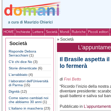
HOME
Inchieste
Lettere
Società
Mondi
Rubriche
Piccoli editori
» Società
Società
L'appuntamen
Risponde Debora
Serracchiani
(1)
Il Brasile aspetta i
C'è chi dice No
(3)
lo fermerà
Storie dimenticate
(6)
L'arrabbiato
(4)
di
Frei Betto
I laboratori dell'Università
di Parma
(15)
“Ricordo l’inizio della nostr
diventare presidente: scarabo
Dignità
(12)
quali battersi e saliva sul ba
Come siamo cambiati noi
che abbiamo 30 anni
(1)
Pubblicato in
L'appuntamento
L'italiano in maschera
(23)