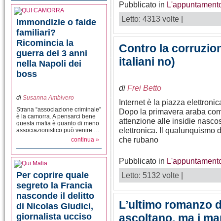
Pubblicato in
L'appuntamento
Letto: 4313 volte |
Immondizie o faide
familiari?
Ricomincia la
Contro la corruzione
guerra dei 3 anni
italiani no)
nella Napoli dei
boss
di
Frei Betto
di
Susanna Ambivero
Internet è la piazza elettron
Strana “associazione criminale”
Dopo la primavera araba comi
è la camorra. A pensarci bene
attenzione alle insidie nasc
questa mafia è quanto di meno
elettronica. Il qualunquismo d
associazionistico può venire …
che rubano
continua »
Pubblicato in
L'appuntamento
Per coprire quale
Letto: 5132 volte |
segreto la Francia
nasconde il delitto
L’ultimo romanzo di
di Nicolas Giudici,
giornalista ucciso
ascoltano, ma i mar