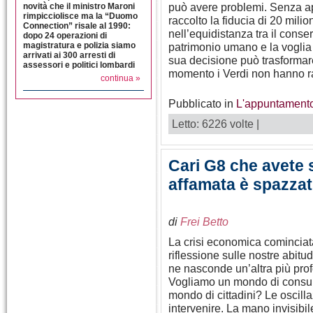
può avere problemi. Senza ap
novità che il ministro Maroni
rimpicciolisce ma la “Duomo
raccolto la fiducia di 20 milio
Connection” risale al 1990:
nell’equidistanza tra il conse
dopo 24 operazioni di
magistratura e polizia siamo
patrimonio umano e la voglia
arrivati ai 300 arresti di
sua decisione può trasformare
assessori e politici lombardi
momento i Verdi non hanno ra
continua »
Pubblicato in
L'appuntamento
Letto: 6226 volte |
Cari G8 che avete 
affamata è spazza
di
Frei Betto
La crisi economica cominciat
riflessione sulle nostre abit
ne nasconde un’altra più prof
Vogliamo un mondo di consumi
mondo di cittadini? Le oscill
intervenire. La mano invisibil