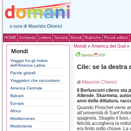
HOME
Inchieste
Lettere
Società
Mondi
Rubriche
Piccoli editori
Mondi
»
America del Sud
»
Mondi
Stampa
PDF
Viaggio fra gli Indios
dell'America Latina
Cile: se la destra 
Parole globali
Viaggiatori che raccontano
di
Maurizio Chierici
America Centrale
Il Berlusconi cileno sta
Allende. Skarmeta, autor
Balcani
anni della dittatura, ra
Europa
Quando Pinochet viene ar
Africa
all’università di Sant’Ant
spagnola. Sbaglio il fuso,
Mediterraneo
felicità accoglieva la notizi
Medioriente
era finito sotto chiave. La