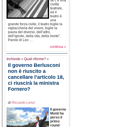
se c’è una
civiltà
teatrale,
ed il
teatro è
una
grande forza civile, il teatro toglie la
vigliaccheria del vivere, toglie la
paura del diverso, dell’altro,
dell’ignoto, della vita, della morte”.
Parole di Leo …
continua »
Inchieste
»
Quali riforme?
»
Il governo Berlusconi
non è riuscito a
cancellare l’articolo 18,
ci riuscirà la ministra
Fornero?
di
Riccardo Lenzi
Il governo
Monti ha
perso il
primo
round