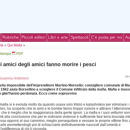
Rubriche
Piccoli editori
Libri e arte
Spettacoli
C'è posta per noi
Au
età
»
Qui Mafia
»
Stampa
PDF
i amici degli amici fanno morire i pesci
04-
Susanna Ambivero
vita impossibile dell’imprenditore Martino Morsello: consigliere comunale di Ma
 1982 aiuta Borsellino a sciogliere il Comune infiltrato dalla mafia. Mafia e mas
n gliel’hanno perdonata. Ecco come sopravvive
mafia si è evoluta molto da quando usava solo tritolo e kalashnikov per eliminare i 
ici, ha scoperto che le armi e le bombe fanno troppo rumore e attirano l’attenzion
ti che è meglio che la maggioranza della gente ignori. La mafia e i suoi vetturini so
nti alla conclusione che per le ordinarie violenze è sufficiente fare terra bruciata in
 osa opporsi al suo cammino, meglio perseguitare e vessare le proprie vittime fino 
larle permettendogli poi di schiacciarle definitivamente nascosti dall’omertà e
l’indifferenza di chi li circonda.