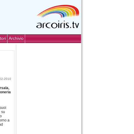
tori
Archivio
02-2010
rsala,
soneria
suoi
e su
no
torno a
ad