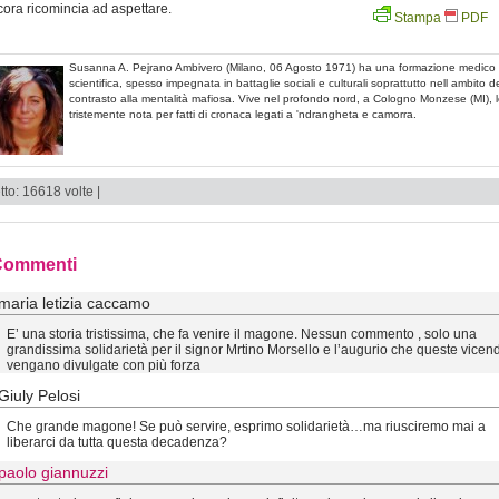
ora ricomincia ad aspettare.
Stampa
PDF
Susanna A. Pejrano Ambivero (Milano, 06 Agosto 1971) ha una formazione medico
scientifica, spesso impegnata in battaglie sociali e culturali soprattutto nell ambito d
contrasto alla mentalità mafiosa. Vive nel profondo nord, a Cologno Monzese (MI), l
tristemente nota per fatti di cronaca legati a 'ndrangheta e camorra.
tto: 16618 volte |
Commenti
maria letizia caccamo
E’ una storia tristissima, che fa venire il magone. Nessun commento , solo una
grandissima solidarietà per il signor Mrtino Morsello e l’augurio che queste vicen
vengano divulgate con più forza
Giuly Pelosi
Che grande magone! Se può servire, esprimo solidarietà…ma riusciremo mai a
liberarci da tutta questa decadenza?
paolo giannuzzi