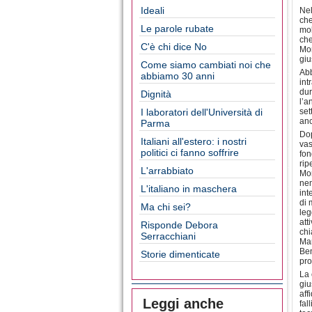
Ideali
Nel
che
Le parole rubate
mol
che
C'è chi dice No
Mor
giu
Come siamo cambiati noi che
Abb
abbiamo 30 anni
int
dur
Dignità
l’a
I laboratori dell'Università di
set
anc
Parma
Dop
Italiani all'estero: i nostri
vas
politici ci fanno soffrire
fon
rip
L'arrabbiato
Mor
nem
L'italiano in maschera
int
di 
Ma chi sei?
leg
att
Risponde Debora
chi
Serracchiani
Mar
Ben
Storie dimenticate
pro
La 
giu
aff
Leggi anche
fal