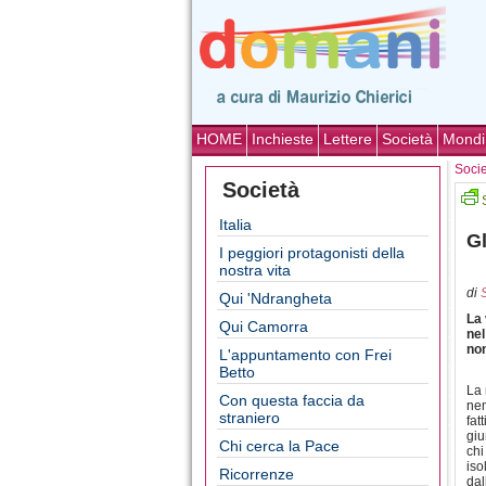
HOME
Inchieste
Lettere
Società
Mondi
Soci
Società
Italia
Gl
I peggiori protagonisti della
nostra vita
di
Qui 'Ndrangheta
La 
Qui Camorra
nel
no
L'appuntamento con Frei
Betto
La 
Con questa faccia da
nem
straniero
fat
giu
Chi cerca la Pace
chi
iso
Ricorrenze
dal