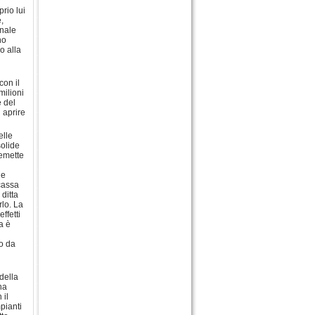
rio lui
,
unale
no
o alla
con il
milioni
e del
 aprire
elle
solide
 emette
ne
 cassa
ditta
rlo. La
ffetti
a è
to da
della
ha
 il
pianti