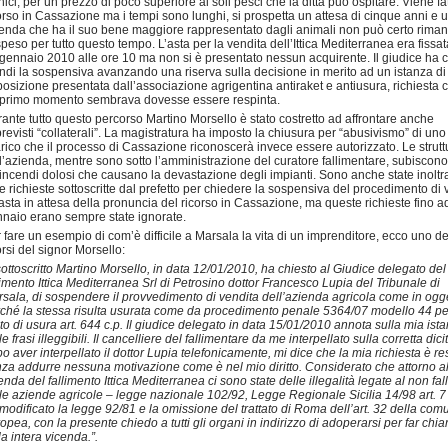
nici, per un prezzo di poco superiore ai soli pesci che la ditta può ospitare. Viene fa
orso in Cassazione ma i tempi sono lunghi, si prospetta un attesa di cinque anni e 
enda che ha il suo bene maggiore rappresentato dagli animali non può certo riman
peso per tutto questo tempo. L’asta per la vendita dell’Ittica Mediterranea era fissata
gennaio 2010 alle ore 10 ma non si è presentato nessun acquirente. Il giudice ha 
ndi la sospensiva avanzando una riserva sulla decisione in merito ad un istanza di
osizione presentata dall’associazione agrigentina antiraket e antiusura, richiesta 
primo momento sembrava dovesse essere respinta.
ante tutto questo percorso Martino Morsello è stato costretto ad affrontare anche
revisti “collaterali”. La magistratura ha imposto la chiusura per “abusivismo” di uno
rico che il processo di Cassazione riconoscerà invece essere autorizzato. Le strutt
l’azienda, mentre sono sotto l’amministrazione del curatore fallimentare, subiscon
 incendi dolosi che causano la devastazione degli impianti. Sono anche state inoltr
re richieste sottoscritte dal prefetto per chiedere la sospensiva del procedimento di 
’asta in attesa della pronuncia del ricorso in Cassazione, ma queste richieste fino a
naio erano sempre state ignorate.
 fare un esempio di com’è difficile a Marsala la vita di un imprenditore, ecco uno de
orsi del signor Morsello:
 sottoscritto Martino Morsello, in data 12/01/2010, ha chiesto al Giudice delegato del
limento Ittica Mediterranea Srl di Petrosino dottor Francesco Lupia del Tribunale di
sala, di sospendere il provvedimento di vendita dell’azienda agricola come in ogg
ché la stessa risulta usurata come da procedimento penale 5364/07 modello 44 per
to di usura art. 644 c.p. Il giudice delegato in data 15/01/2010 annota sulla mia ist
le frasi illeggibili. Il cancelliere del fallimentare da me interpellato sulla corretta dici
o aver interpellato il dottor Lupia telefonicamente, mi dice che la mia richiesta è re
za addurre nessuna motivazione come è nel mio diritto. Considerato che attorno al
enda del fallimento Ittica Mediterranea ci sono state delle illegalità legate al non fa
le aziende agricole – legge nazionale 102/92, Legge Regionale Sicilia 14/98 art. 7
modificato la legge 92/81 e la omissione del trattato di Roma dell’art. 32 della com
opea, con la presente chiedo a tutti gli organi in indirizzo di adoperarsi per far chi
la intera vicenda.”.