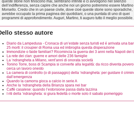
queste storie non finiscono mai, sembrano infinite e ci avvolgono nel silenzio
dell’indifferenza, senza capire che anche noi un giorno potremmo essere Martino
Morsello. Credo che in un paese civile, dove cioè queste storie sono sporadiche,
avrebbe occupato la prima paginea dei quotidiani, o una puntata di uno di quei
programmi di approfondimento. Auguri, Martino, ti auguro tutto il meglio possibile.
Dello stesso autore
Diario da Lampedusa - Cronaca di un’estate senza turisti ed é arrivata una ba
25 morti: il croupier di Roma usa ed imbroglia questa disperazione
Immondizie o faide familiari? Ricomincia la guerra dei 3 anni nella Napoli dei 
La rete dei clan: guerre e amori delle 236 famiglie
La ‘ndrangheta a Milano, vent’anni di onorata società
Tonino Torre, boss di Scampia si converte alla legalità: da ricco diventa povero
cerca un lavoro onesto
La camera di controllo (o di passaggio) della ‘ndrangheta: per guidare il crimin
dall’emergenza
Quando la camorra gioca a calcio in serie A
Anche la ‘ndrangheta della Brianza spara nei bar
Caffè casalese: quando l’estorsione passa dalla tazzina
I riti della ’ndrangheta: si giura fedeltà o morte solo il sabato pomeriggio