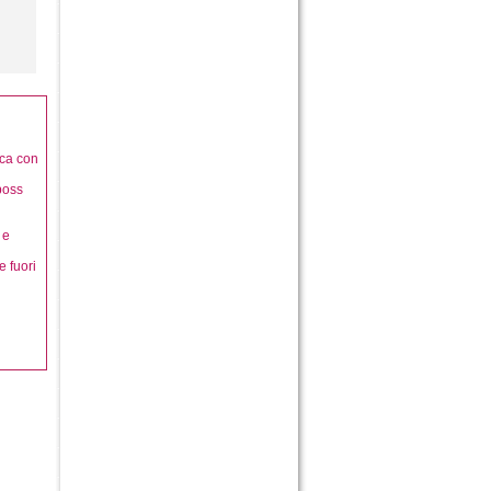
rca con
boss
 e
e fuori