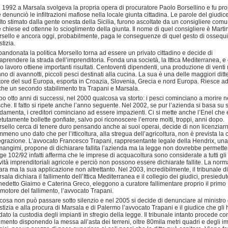
 1992 a Marsala svolgeva la propria opera di procuratore Paolo Borsellino e fu prop
 denunciò le infiltrazioni mafiose nella locale giunta cittadina. Le parole del giudice
to stimato dalla gente onesta della Sicilia, furono ascoltate da un consigliere com
 chiese ed ottenne lo scioglimento della giunta. Il nome di quel consigliere è Marti
sello e ancora oggi, probabilmente, paga le conseguenze di quel gesto di ossequi
stizia.
andonata la politica Morsello torna ad essere un privato cittadino e decide di
raprendere la strada dell’imprenditoria. Fonda una società, la Ittica Mediterranea, e 
o lavoro ottiene importanti risultati. Centoventi dipendenti, una produzione di venti 
nno di avannotti, piccoli pesci destinati alla cucina. La sua è una delle maggiori ditt
tore del sud Europa, esporta in Croazia, Slovenia, Grecia e nord Europa. Riesce ad
he un secondo stabilimento tra Trapani e Marsala.
o otto anni di successi, nel 2000 qualcosa va storto: i pesci cominciano a morire n
che. Il fatto si ripete anche l’anno seguente. Nel 2002, se pur l’azienda si basa su 
damenta, i creditori cominciano ad essere impazienti. Ci si mette anche l’Enel che
etutamente bollette gonfiate, salvo poi riconoscere l’errore molti, troppi, anni dopo.
sello cerca di tenere duro pensando anche ai suoi operai, decide di non licenziar
meno uno dato che per l’itticoltura, alla stregua dell’agricoltura, non è prevista la
egrazione. L’avvocato Francesco Trapani, rappresentante legale della Hendrix, una 
mangimi, propone di dichiarare fallita l’azienda ma la legge non dovrebbe permette
ge 102/92 infatti afferma che le imprese di acquacoltura sono considerate a tutti gli e
ività imprenditoriali agricole e perciò non possono essere dichiarate fallite. La norm
ara ma la sua applicazione non altrettanto. Nel 2003, incredibilmente, il tribunale di
sala dichiara il fallimento dell’Ittica Mediterranea e il collegio dei giudici, presiedu
edetto Giaimo e Caterina Greco, eleggono a curatore fallimentare proprio il primo
motore del fallimento, l’avvocato Trapani.
cosa non può passare sotto silenzio e nel 2005 si decide di denunciare al ministro 
stizia e alla procura di Marsala e di Palermo l’avvocato Trapani e il giudice che gli 
idato la custodia degli impianti in sfregio della legge. Il tribunale intanto procede con
limento disponendo la messa all’asta dei terreni, oltre 80mila metri quadri e degli im