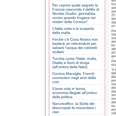
tec
ric
Per coprire quale segreto la
azi
Francia nasconde il delitto di
sos
Nicolas Giudici, giornalista
25 
ucciso quando frugava nei
qui
misteri della Corsica?
opp
un 
L’Italia unita e la scoperta
Dur
della mafia
imp
sca
Finché c'è Cosa Nostra non
del
basterà un referendum per
tre
salvare l'acqua dei rubinetti
alt
siciliani
all
gen
Turchia come l'Italia: mafia,
Per
Gladio e fiumi di droga
ric
(all'ombra della Nato)
“
Il
Corsica-Marsiglia, French
fal
Mar
connection negli anni della
per
crisi
rea
del
Il boss vola in borsa,
dop
economia illegale all'ombra
sen
della politica
vic
del
Narcotraffico: la Sicilia dei
ha 
disoccupati fa resuscitare i
eur
clan
sul