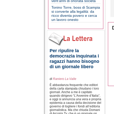
vent’anni di onorata società
Tonino Torre, boss di Scampia
si converte alla legalità: da
ricco diventa povero e cerca
un lavoro onesto
Per ripulire la
democrazia inquinata i
ragazzi hanno bisogno
di un giornale libero
di
Raniero La Valle
È abbastanza frequente che editori
della carta stampata chiudano i loro
giornali. Anche a me è capitato
quando dirigevo “L’Avvenire d’Italia”,
e oggi si annuncia una vera e propria
epidemia a causa della decisione del
governo di togliere i fondi all’editoria
giornalistica. Ma che chiuda Domani
di Arcoiris Tv, che è un giornale on