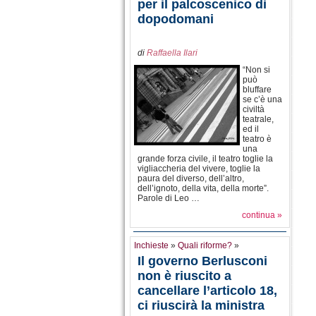
per il palcoscenico di
dopodomani
di
Raffaella Ilari
“Non si
può
bluffare
se c’è una
civiltà
teatrale,
ed il
teatro è
una
grande forza civile, il teatro toglie la
vigliaccheria del vivere, toglie la
paura del diverso, dell’altro,
dell’ignoto, della vita, della morte”.
Parole di Leo …
continua »
Inchieste
»
Quali riforme?
»
Il governo Berlusconi
non è riuscito a
cancellare l’articolo 18,
ci riuscirà la ministra