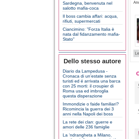
Anc
Sardegna, benvenuta nel
salotto mafia-coca
Il boss cambia affari: acqua,
rifiuti, supermercati
Ciancimino: "Forza Italia è
nata dal fidanzamento mafia-
Stato"
Le
Dello stesso autore
Diario da Lampedusa -
Cronaca di un’estate senza
turisti ed é arrivata una barca
con 25 morti: il croupier di
Roma usa ed imbroglia
questa disperazione
Immondizie o faide familiari?
Ricomincia la guerra dei 3
anni nella Napoli dei boss
La rete dei clan: guerre e
amori delle 236 famiglie
La ‘ndrangheta a Milano,