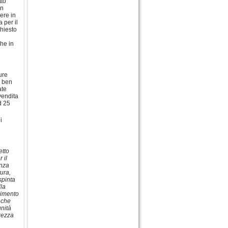
tto
un
ere in
 per il
chiesto
che in
ure
o ben
ate
vendita
d 25
i
etto
 il
anza
tura,
spinta
la
llimento
 che
unità
arezza