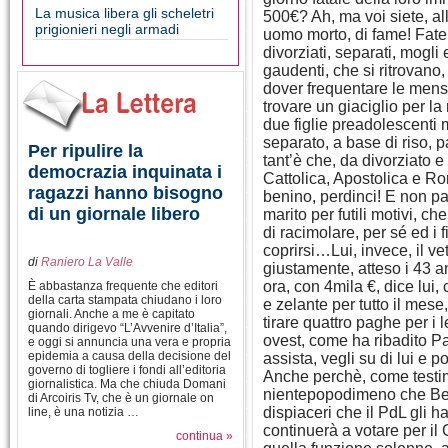
La musica libera gli scheletri
500€? Ah, ma voi siete, al
prigionieri negli armadi
uomo morto, di fame! Fate 
divorziati, separati, mogli 
gaudenti, che si ritrovano,
dover frequentare le mense
trovare un giaciglio per 
due figlie preadolescenti
separato, a base di riso, p
Per ripulire la
tant’è che, da divorziato
democrazia inquinata i
Cattolica, Apostolica e R
ragazzi hanno bisogno
benino, perdinci! E non pa
di un giornale libero
marito per futili motivi, ch
di racimolare, per sé ed i f
coprirsi…Lui, invece, il ve
di
Raniero La Valle
giustamente, atteso i 43 a
ora, con 4mila €, dice lui,
È abbastanza frequente che editori
della carta stampata chiudano i loro
e zelante per tutto il me
giornali. Anche a me è capitato
tirare quattro paghe per i 
quando dirigevo “L’Avvenire d’Italia”,
ovest, come ha ribadito Pa
e oggi si annuncia una vera e propria
epidemia a causa della decisione del
assista, vegli su di lui e
governo di togliere i fondi all’editoria
Anche perchè, come testim
giornalistica. Ma che chiuda Domani
nientepopodimeno che Berl
di Arcoiris Tv, che è un giornale on
dispiaceri che il PdL gli 
line, è una notizia …
continuerà a votare per il
continua »