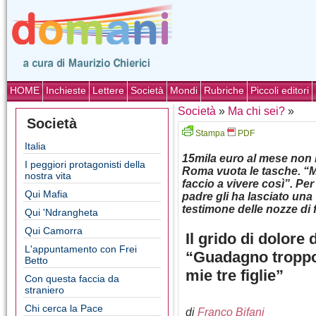
HOME
Inchieste
Lettere
Società
Mondi
Rubriche
Piccoli editori
Società
»
Ma chi sei?
»
Società
Stampa
PDF
Italia
15mila euro al mese non b
I peggiori protagonisti della
Roma vuota le tasche. “M
nostra vita
faccio a vivere così”. Per
Qui Mafia
padre gli ha lasciato una 
testimone delle nozze di 
Qui 'Ndrangheta
Qui Camorra
Il grido di dolore
L'appuntamento con Frei
“Guadagno troppo 
Betto
mie tre figlie”
Con questa faccia da
straniero
Chi cerca la Pace
di
Franco Bifani