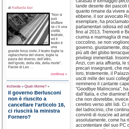
carasau e formaggio pecorin
lande deserte dei pascoli i
di
Raffaella Ilari
quanto rimane da vivere a
“Non si
ebbene, il sor avvocato Ro
può
esemplare, ha proclamato 
bluffare
parlamentari odiosa ed odi
se c’è una
civiltà
fino al 2013, Tremonti e 
teatrale,
ciurma e marmaglia di man
ed il
coccolino, se non vogliono
teatro è
una
governo, giustamente, dopo
grande forza civile, il teatro toglie la
più alti del globo terracque
vigliaccheria del vivere, toglie la
privilegi immeritati. Insom
paura del diverso, dell’altro,
Anzi, con aria affranta, le
dell’ignoto, della vita, della morte”.
Parole di Leo …
precari insegnanti, che ma
loro, tristemente, il Palaz
continua »
usciti mille dei suoi colleg
nemmeno il cantante cape
Inchieste
»
Quali riforme?
»
“Goodbye Malinconia”, ha o
Il governo Berlusconi
dall’Italia, e che diamine!
non è riuscito a
che non dovrebbe, invece,
cancellare l’articolo 18,
cerebro verso altri lidi. C
del ladrocinio, che continu
ci riuscirà la ministra
convinti di riuscire ad arr
Fornero?
assolutamente, come ha rib
accontentare del suo PC d