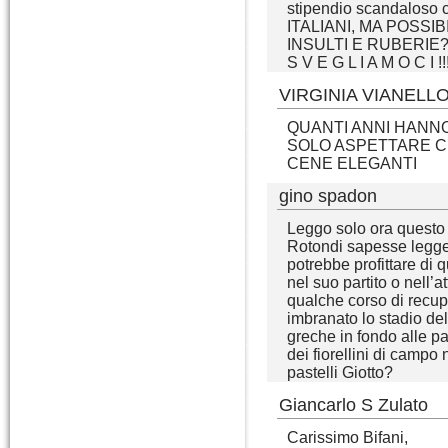
stipendio scandaloso ch
ITALIANI, MA POSSI
INSULTI E RUBERIE
S V E G L I A M O C I !!!!!!
VIRGINIA VIANELL
QUANTI ANNI HANN
SOLO ASPETTARE CH
CENE ELEGANTI
gino spadon
Leggo solo ora questo t
Rotondi sapesse legger
potrebbe profittare di 
nel suo partito o nell’
qualche corso di recup
imbranato lo stadio del
greche in fondo alle pag
dei fiorellini di campo 
pastelli Giotto?
Giancarlo S Zulato
Carissimo Bifani,