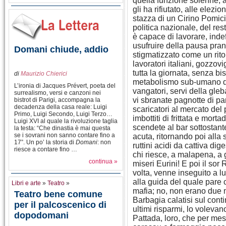
quella funzione solenne, a
gli ha rifiutato, alle ele
stazza di un Cirino Pomic
politica nazionale, del re
è capace di lavorare, ind
usufruire della pausa pra
Domani chiude, addio
stigmatizzato come un rit
lavoratori italiani, gozzovi
tutta la giornata, senza b
di
Maurizio Chierici
metabolismo sub-umano dei
L’ironia di Jacques Prévert, poeta del
vangatori, servi della gle
surrealismo, versi e canzoni nei
vi sbranate pagnotte di p
bistrot di Parigi, accompagna la
decadenza della casa reale: Luigi
scaricatori al mercato del 
Primo, Luigi Secondo, Luigi Terzo…
imbottiti di frittata e mort
Luigi XVI al quale la rivoluzione taglia
scendete al bar sottostant
la testa: “Che dinastia è mai questa
se i sovrani non sanno contare fino a
acuta, ritornando poi alla s
17”. Un po’ la storia di
Domani
: non
ruttini acidi da cattiva d
riesce a contare fino …
chi riesce, a malapena, a g
continua »
miseri Eurini! E poi il sor
volta, venne inseguito a 
alla guida del quale pare che
Libri e arte
»
Teatro
»
mafia; no, non erano due m
Teatro bene comune
Barbagia calatisi sul contin
per il palcoscenico di
ultimi risparmi, lo volevano
dopodomani
Pattada, loro, che per me