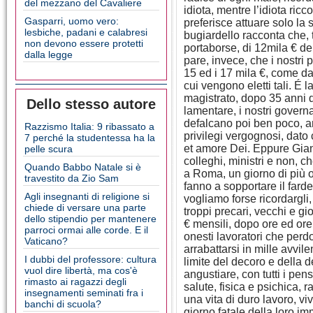
del mezzano del Cavaliere
idiota, mentre l’idiota ricc
Gasparri, uomo vero:
preferisce attuare solo la 
lesbiche, padani e calabresi
bugiardello racconta che, 
non devono essere protetti
portaborse, di 12mila € d
dalla legge
pare, invece, che i nostri p
15 ed i 17 mila €, come d
cui vengono eletti tali. É
magistrato, dopo 35 anni 
Dello stesso autore
lamentare, i nostri govern
defalcano poi ben poco, 
Razzismo Italia: 9 ribassato a
privilegi vergognosi, dato c
7 perché la studentessa ha la
et amore Dei. Eppure Gianfr
pelle scura
colleghi, ministri e non, 
Quando Babbo Natale si è
a Roma, un giorno di più 
travestito da Zio Sam
fanno a sopportare il fard
Agli insegnanti di religione si
vogliamo forse ricordargli
chiede di versare una parte
troppi precari, vecchi e g
dello stipendio per mantenere
€ mensili, dopo ore ed ore
parroci ormai alle corde. E il
onesti lavoratori che perd
Vaticano?
arrabattarsi in mille avvilen
I dubbi del professore: cultura
limite del decoro e della 
vuol dire libertà, ma cos'è
angustiare, con tutti i pen
rimasto ai ragazzi degli
salute, fisica e psichica,
insegnamenti seminati fra i
una vita di duro lavoro, viv
banchi di scuola?
giorno fatale della loro im