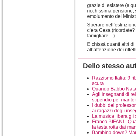
grazie di esistere (e 
ricchissima pensione, 
emolumento del Minist
Sperare nell’estinzione 
c’era Cesa (ricordate? 
famigliare…).
E chissà quanti altri d
all’attenzione dei riflet
Dello stesso au
Razzismo Italia: 9 r
scura
Quando Babbo Natale
Agli insegnanti di re
stipendio per manten
I dubbi del professor
ai ragazzi degli ins
La musica libera gli 
Franco BIFANI - Quan
la testa rotta dai ma
Bambina down? Mare 