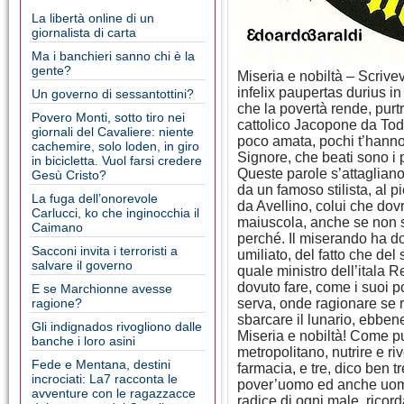
La libertà online di un
giornalista di carta
Ma i banchieri sanno chi è la
gente?
Miseria e nobiltà – Scrive
infelix paupertas durius i
Un governo di sessantottini?
che la povertà rende, purtr
Povero Monti, sotto tiro nei
cattolico Jacopone da Todi
giornali del Cavaliere: niente
poco amata, pochi t’hanno
cachemire, solo loden, in giro
Signore, che beati sono i p
in bicicletta. Vuol farsi credere
Queste parole s’attagliano
Gesù Cristo?
da un famoso stilista, al 
La fuga dell’onorevole
da Avellino, colui che dov
Carlucci, ko che inginocchia il
maiuscola, anche se non 
Caimano
perché. Il miserando ha d
Sacconi invita i terroristi a
umiliato, del fatto che del
salvare il governo
quale ministro dell’itala 
dovuto fare, come i suoi po
E se Marchionne avesse
ragione?
serva, onde ragionare se r
sbarcare il lunario, ebben
Gli indignados rivogliono dalle
Miseria e nobiltà! Come p
banche i loro asini
metropolitano, nutrire e ri
Fede e Mentana, destini
farmacia, e tre, dico ben t
incrociati: La7 racconta le
pover’uomo ed anche uom
avventure con le ragazzacce
radice di ogni male, ricor