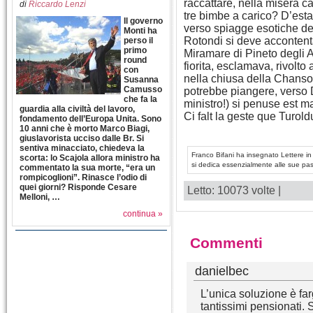
raccattare, nella misera c
di
Riccardo Lenzi
tre bimbe a carico? D’est
Il governo
verso spiagge esotiche del
Monti ha
Rotondi si deve accontentare
perso il
primo
Miramare di Pineto degli A
round
fiorita, esclamava, rivolto
con
nella chiusa della Chanso
Susanna
Camusso
potrebbe piangere, verso Di
che fa la
ministro!) si penuse est ma
guardia alla civiltà del lavoro,
Ci falt la geste que Turol
fondamento dell’Europa Unita. Sono
10 anni che è morto Marco Biagi,
giuslavorista ucciso dalle Br. Si
sentiva minacciato, chiedeva la
Franco Bifani ha insegnato Lettere in
scorta: lo Scajola allora ministro ha
si dedica essenzialmente alle sue passi
commentato la sua morte, “era un
rompicoglioni”. Rinasce l’odio di
quei giorni? Risponde Cesare
Letto: 10073 volte |
Melloni, …
continua »
Commenti
danielbec
L’unica soluzione è f
tantissimi pensionati.