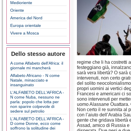
Medioriente
Oriente
America del Nord
Europa orientale
Vivere a Mosca
Dello stesso autore
regime che li ha costretti a
A come Alfabeto dell'Africa: il
festeggiano già, innalzano
giornale mi mancherà
sarà vera libertà? O sarà 
Alfabeto Africano - N come
intervenuti, non certo grat
Natale, minacciato e
del solito neocolonialismo
insanguinato
propri uomini ai vertici de
L'ALFABETO DELL'AFRICA -
Francesi e americani ci s
N come Nuba, nessuno ne
sono intervenuti per mette
parla: popolo che lotta per
uomo Alassane Ouattara. O
non sparire colpevole di
Non certo il re sunnita al
sedere sul petrolio
con l’aiuto dell’Arabia Sau
L'ALFABETO DELL'AFRICA -
gente che gridava libertà e
D come Donne, ecco come
Assad, amico di Russia e C
soffrono la solitudine dei
disperata. Due pesi e du