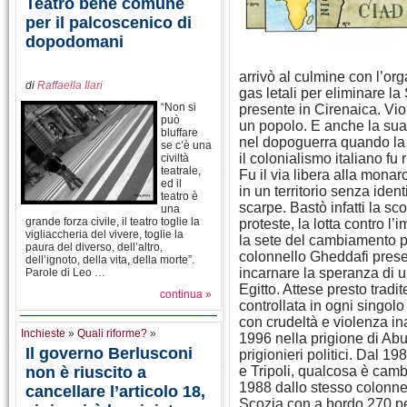
Teatro bene comune
per il palcoscenico di
dopodomani
arrivò al culmine con l’o
di
Raffaella Ilari
gas letali per eliminare la
“Non si
presente in Cirenaica. Vio
può
un popolo. E anche la sua 
bluffare
nel dopoguerra quando la l
se c’è una
il colonialismo italiano fu
civiltà
teatrale,
Fu il via libera alla mona
ed il
in un territorio senza iden
teatro è
scarpe. Bastò infatti la sc
una
grande forza civile, il teatro toglie la
proteste, la lotta contro l
vigliaccheria del vivere, toglie la
la sete del cambiamento p
paura del diverso, dell’altro,
colonnello Gheddafi prese
dell’ignoto, della vita, della morte”.
incarnare la speranza di u
Parole di Leo …
Egitto. Attese presto tradi
continua »
controllata in ogni singol
con crudeltà e violenza in
Inchieste
»
Quali riforme?
»
1996 nella prigione di Ab
Il governo Berlusconi
prigionieri politici. Dal
non è riuscito a
e Tripoli, qualcosa è cam
1988 dallo stesso colonnel
cancellare l’articolo 18,
Scozia con a bordo 270 pe