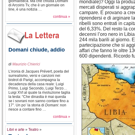
giornalistica. Ma che chiuda Domani
mondiale)? Oggi la produzi
di Arcoiris Tv, che è un giornale on
mercati disperati si aggrap
line, è una notizia …
campare. E provano a crede
continua »
riprendersi e di arginare 
ribelli sono entrati in capit
del 6,33%. Del resto la co
decenni l’oro nero in Libia
244 mila barili al giorno. 
partecipazione che si aggi
Domani chiude, addio
affari che fanno le oltre 1
600 dipendenti. Ricordo fu
di
Maurizio Chierici
L’ironia di Jacques Prévert, poeta del
surrealismo, versi e canzoni nei
bistrot di Parigi, accompagna la
decadenza della casa reale: Luigi
Primo, Luigi Secondo, Luigi Terzo…
Luigi XVI al quale la rivoluzione taglia
la testa: “Che dinastia è mai questa
se i sovrani non sanno contare fino a
17”. Un po’ la storia di
Domani
: non
riesce a contare fino …
continua »
Libri e arte
»
Teatro
»