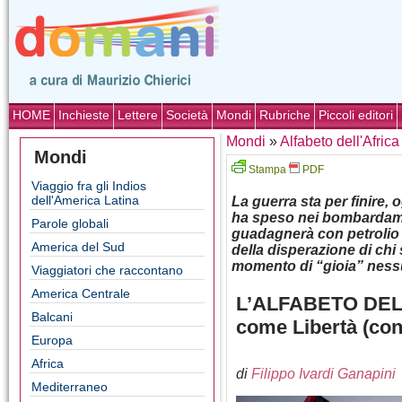
HOME
Inchieste
Lettere
Società
Mondi
Rubriche
Piccoli editori
Mondi
»
Alfabeto dell'Africa
Mondi
Stampa
PDF
Viaggio fra gli Indios
dell'America Latina
La guerra sta per finire, 
ha speso nei bombardamen
Parole globali
guadagnerà con petrolio e 
America del Sud
della disperazione di chi
momento di “gioia” ness
Viaggiatori che raccontano
America Centrale
L’ALFABETO DELL
Balcani
come Libertà (con
Europa
Africa
di
Filippo Ivardi Ganapini
Mediterraneo