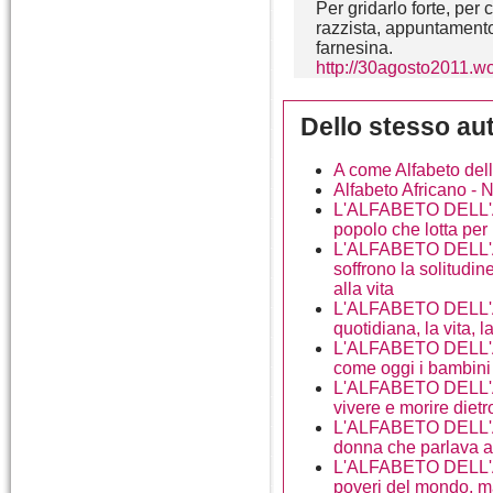
Per gridarlo forte, pe
razzista, appuntamento
farnesina.
http://30agosto2011.w
Dello stesso au
A come Alfabeto dell
Alfabeto Africano - 
L'ALFABETO DELL'A
popolo che lotta per
L'ALFABETO DELL'A
soffrono la solitudin
alla vita
L'ALFABETO DELL'AF
quotidiana, la vita, la
L'ALFABETO DELL'AFR
come oggi i bambini
L'ALFABETO DELL'AF
vivere e morire diet
L'ALFABETO DELL'A
donna che parlava ag
L'ALFABETO DELL'AF
poveri del mondo, ma