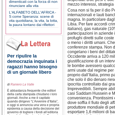
dimenticati con la forza di non
mezzo interessi, strategia 
rinunciare alla vita
Cosa non si fa per il dio P
L'ALFABETO DELL'AFRICA -
internazionali e lauti ban
S come Speranza: scene di
magna. In particolare dagl
vita quotidiana, la vita, la lotta,
Libia. Per fare accordi cri
la paura lontano dai riflettori
italiano), gas naturale (10
partecipazioni in aziende i
profughi diretti sulle cost
o meno i diritti umani. C
conferenze stampa. Non da 
congelano i beni del ditta
Per ripulire la
Occidente arriva a 120 mili
democrazia inquinata i
giustificazione di un inter
le bombe avessero qualcos
ragazzi hanno bisogno
armi usate dal regime per
di un giornale libero
proprio dall’Italia, primo 
che solo il dio denaro rie
ipocrita controllato dai gra
di
Raniero La Valle
Imprevedibili. Sempre abil
È abbastanza frequente che editori
casi Saddam Hussein e Mi
della carta stampata chiudano i loro
convenienza. Prontissimi e
giornali. Anche a me è capitato
quando dirigevo “L’Avvenire d’Italia”,
dove soffia il fiuto degli a
e oggi si annuncia una vera e propria
produttore mondiale di pet
epidemia a causa della decisione del
esportare 1,6 milioni di ba
governo di togliere i fondi all’editoria