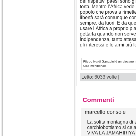
dei rispettivi paesi sono già
torta. Mentre l’Africa vede 
popolo che prova a rimette
libertà sarà comunque co
sempre, da fuori. E da que
usare l’Africa a proprio p
gettarla quando non serve
indipendenza, tanto attesa
gli interessi e le armi più fo
Filippo Ivardi Ganapini è un giovane 
Ciad meridionale.
Letto: 6033 volte |
Commenti
marcello console
La solita montagna di 
cerchiobottismo si cela
VIVA LA JAMAHIRIYA