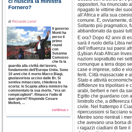
ci riuscirà la ministra
oppositori, ha rinunciato a
Fornero?
ripagato le vittime dei suo
all’Africa e alla sua coesi
comune. E, ovviamente, dagl
di
Riccardo Lenzi
Soltanto più pragmatico, fu
Il governo
abbandonato da quasi tutti
Monti ha
perso il
E ora? Dopo 42 anni di er
primo
sarà il ruolo della Libia n
round
dell’influenza sui paesi afr
con
(Lybian Arab African Inv
Susanna
Camusso
nazioni soprattutto nei set
che fa la
comunque a terra dopo sei m
guardia alla civiltà del lavoro,
case e imprese, odio e viole
fondamento dell’Europa Unita. Sono
10 anni che è morto Marco Biagi,
feriti. Città massacrate e
giuslavorista ucciso dalle Br. Si
Stato e attività economiche
sentiva minacciato, chiedeva la
diffidenze tra tripolitani e
scorta: lo Scajola allora ministro ha
arabi, berberi e neri da sa
commentato la sua morte, “era un
rompicoglioni”. Rinasce l’odio di
Egitto che guardano con a
quei giorni? Risponde Cesare
limitrofo che, a differenza 
Melloni, …
civile. Nel frattempo il Ci
continua »
ripercussioni si facciano s
Mentre sono rientrati i me
che avevano una borsa di s
i ragazzi ciadiani di fare i