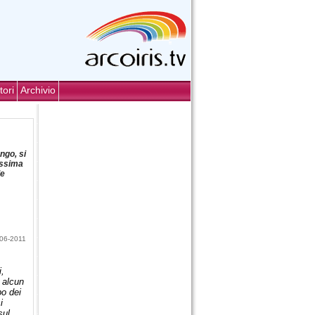
tori
Archivio
ngo, si
lissima
le
06-2011
i,
n alcun
po dei
i
sul