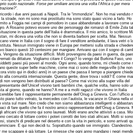
prio suolo nazionale. Forse per umiliare ancora una volta l’Africa o per mera
trazione?”
.
ricordo i due anni passati a Napoli. Tra le “immondizie”. Non ho mai venduto 
 la strade, non mi sono mai prostituito ma sono stato quasi vicino a farlo. Ho
rmito a Foggia nei campi di pomodoro in case abbandonate a lavorare come u
ro. A Rosarno potevo essere uno dei personaggi dei romanzi di Emile Zola t
situazione in questa parte dell’Italia è drammatica. Il mio amico, lo scrittore 
stan, mi diceva una volta che non si diventa barboni per scelta. Mai. Nessun
icano viene in Italia con il sogno di fare il venditore ambulante, il lava vetri o l
stituta. Nessun immigrato viene in Europa per mettersi sulla strada e chiedere
vo bianco questi 10 centesimi per mangiare. Arrivano qui con il sogno di cam
a. Vengono da situazione difficili. Molti provengono da paesi in guerra, da pae
ernati da dittature. Vogliamo citare il
Congo
? Io vengo dal
Burkina Faso
, uno
iddetti paesi più poveri al mondo. Ogni anno, quando torno, mi chiedo come 
ano queste super belle macchine, come mai ci sono delle mega-ville (che non
ora visto qui in dodici anni) in un paese che passa il tempo a piangere chied
to alla comunità internazionale.
Questa
gente, dove trova i soldi? E come mai
di non vengono ben distribuiti al paese? Come mai vicino alla super villa del
presentante dell’Unicef vivono tanti bambini che, qualche volta, hanno solo u
ta al giorno, quando ne hanno? A me e a molti ragazzi che vivono in Italia
cerebbe fare il rappresentante permanente dell’Onug a Ginevra. Con l’ufficio a
to piano tutto vetrato, la mercedes con l’autista, le vacanze in
Ghana
nella vi
 vista sul mare. Non credo che non siamo abbastanza intelligenti o abbasta
aci di fare quello che fa il nostro amico rappresentante dell’Onug a Ginevra. 
li africani che vivono qui sono laureati. Molti erano anche attivisti a casa. Mol
no cercato di lottare contro i poteri corrotti dei loro stati africani. Molti si sono
esi, stanchi di predicare nel deserto e con la vita in pericolo, e sono arrivati qu
ominciare. E qui non decidi tu. Soprattutto quando sei immigrato.
Clandestino
.
 me scappare è già lottare. Le rimesse che ogni anno mandano i negri mendi