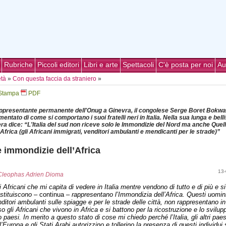
Rubriche
Piccoli editori
Libri e arte
Spettacoli
C'è posta per noi
Au
età
»
Con questa faccia da straniero
»
Stampa
PDF
rappresentante permanente dell'Onug a Ginevra, il congolese Serge Boret Bokwa
mentato di come si comportano i suoi fratelli neri in Italia. Nella sua lunga e bel
era dice: “L'Italia del sud non riceve solo le Immondizie del Nord ma anche Quel
'Africa (gli Africani immigrati, venditori ambulanti e mendicanti per le strade)”
 immondizie dell’Africa
13-
Cleophas Adrien Dioma
i Africani che mi capita di vedere in Italia mentre vendono di tutto e di più e si
ostituiscono
– continua –
rappresentano l’Immondizia dell’Africa. Questi uomin
ditori ambulanti sulle spiagge e per le strade delle città, non rappresentano i
o gli Africani che vivono in
Africa
e si battono per la ricostruzione e lo svilup
o paesi. In merito a questo stato di cose mi chiedo perché l’Italia, gli altri paes
l’Europa e gli Stati Arabi autorizzino e tollerino la presenza di questi individui 