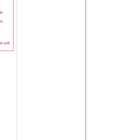
to
ta,
a soli