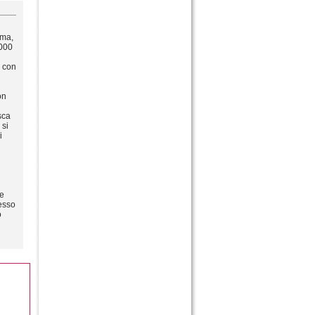
ima,
2000
o con
on
sca
 si
i
le
desso
o