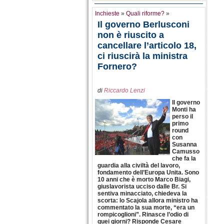
Inchieste
»
Quali riforme?
»
Il governo Berlusconi
non è riuscito a
cancellare l’articolo 18,
ci riuscirà la ministra
Fornero?
di
Riccardo Lenzi
Il governo
Monti ha
perso il
primo
round
con
Susanna
Camusso
che fa la
guardia alla civiltà del lavoro,
fondamento dell’Europa Unita. Sono
10 anni che è morto Marco Biagi,
giuslavorista ucciso dalle Br. Si
sentiva minacciato, chiedeva la
scorta: lo Scajola allora ministro ha
commentato la sua morte, “era un
rompicoglioni”. Rinasce l’odio di
quei giorni? Risponde Cesare