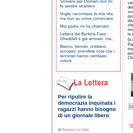
Scrivere per Domani non mi
ven
fa sentire straniero
del
svi
Voglio raccontare la mia vita
pos
ma non so come cominciare
dov
che
Mio padre mi ha chiamato
mo
Lettera dal Burkina Faso:
la 
Gheddafi è già arrivato, ma…
Di 
Par
Bianco, biondo, cristiano,
man
europeo: prendete nota che i
pez
terroristi hanno cambiato
Che
colore
Per ripulire la
democrazia inquinata i
Le
ragazzi hanno bisogno
di un giornale libero
di
Raniero La Valle