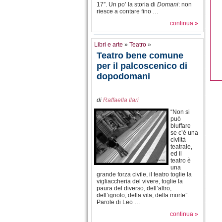
17”. Un po’ la storia di
Domani
: non
riesce a contare fino …
continua »
Libri e arte
»
Teatro
»
Teatro bene comune
per il palcoscenico di
dopodomani
di
Raffaella Ilari
“Non si
può
bluffare
se c’è una
civiltà
teatrale,
ed il
teatro è
una
grande forza civile, il teatro toglie la
vigliaccheria del vivere, toglie la
paura del diverso, dell’altro,
dell’ignoto, della vita, della morte”.
Parole di Leo …
continua »