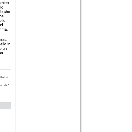
nomico
lo
ndo che
che
ello
el
amma,
ricca
ello in
e un
ma.
Ottobre
ionale”.