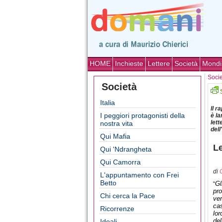
HOME
Inchieste
Lettere
Società
Mondi
Soci
Società
Italia
Il 
I peggiori protagonisti della
è la
lett
nostra vita
dell
Qui Mafia
Le
Qui 'Ndrangheta
Qui Camorra
di
L'appuntamento con Frei
Betto
Gl
“
pr
Chi cerca la Pace
ven
cas
Ricorrenze
lor
del
Ideali