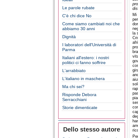
pro
Le parole rubate
dis
Mi 
C'è chi dice No
per
Come siamo cambiati noi che
do
abbiamo 30 anni
neg
la 
Dignità
Cri
afr
I laboratori dell'Università di
pro
Parma
bra
vit
Italiani all'estero: i nostri
gov
politici ci fanno soffrire
cos
gir
L'arrabbiato
anc
L'italiano in maschera
aiu
sol
Ma chi sei?
rap
pas
Risponde Debora
pia
Serracchiani
ses
con
Storie dimenticate
cap
deg
han
arr
Dello stesso autore
ric
Per