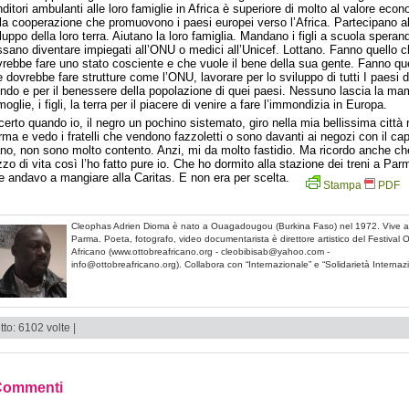
ditori ambulanti alle loro famiglie in Africa è superiore di molto al valore eco
la cooperazione che promuovono i paesi europei verso l’Africa. Partecipano al
luppo della loro terra. Aiutano la loro famiglia. Mandano i figli a scuola spera
sano diventare impiegati all’ONU o medici all’Unicef. Lottano. Fanno quello 
rebbe fare uno stato cosciente e che vuole il bene della sua gente. Fanno qu
 dovrebbe fare strutture come l’ONU, lavorare per lo sviluppo di tutti I paesi d
ndo e per il benessere della popolazione di quei paesi. Nessuno lascia la m
moglie, i figli, la terra per il piacere di venire a fare l’immondizia in Europa.
certo quando io, il negro un pochino sistemato, giro nella mia bellissima città 
ma e vedo i fratelli che vendono fazzoletti o sono davanti ai negozi con il cap
o, non sono molto contento. Anzi, mi da molto fastidio. Ma ricordo anche ch
zo di vita così l’ho fatto pure io. Che ho dormito alla stazione dei treni a Par
 andavo a mangiare alla Caritas. E non era per scelta.
Stampa
PDF
Cleophas Adrien Dioma è nato a Ouagadougou (Burkina Faso) nel 1972. Vive a
Parma. Poeta, fotografo, video documentarista è direttore artistico del Festival 
Africano (www.ottobreafricano.org - cleobibisab@yahoo.com -
info@ottobreafricano.org). Collabora con “Internazionale” e “Solidarietà Internaz
tto: 6102 volte |
Commenti