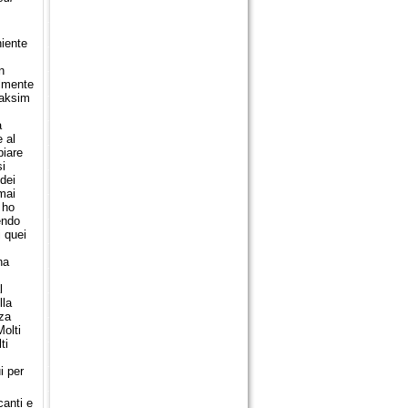
niente
n
almente
Maksim
a
 al
biare
si
 dei
mai
 ho
endo
 quei
na
l
lla
nza
Molti
ti
i per
canti e