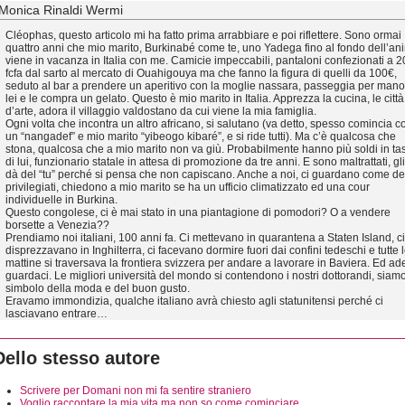
Monica Rinaldi Wermi
Cléophas, questo articolo mi ha fatto prima arrabbiare e poi riflettere. Sono ormai
quattro anni che mio marito, Burkinabé come te, uno Yadega fino al fondo dell’an
viene in vacanza in Italia con me. Camicie impeccabili, pantaloni confezionati a 
fcfa dal sarto al mercato di Ouahigouya ma che fanno la figura di quelli da 100€,
seduto al bar a prendere un aperitivo con la moglie nassara, passeggia per man
lei e le compra un gelato. Questo è mio marito in Italia. Apprezza la cucina, le città
d’arte, adora il villaggio valdostano da cui viene la mia famiglia.
Ogni volta che incontra un altro africano, si salutano (va detto, spesso comincia c
un “nangadef” e mio marito “yibeogo kibaré”, e si ride tutti). Ma c’è qualcosa che
stona, qualcosa che a mio marito non va giù. Probabilmente hanno più soldi in ta
di lui, funzionario statale in attesa di promozione da tre anni. E sono maltrattati, gli
dà del “tu” perché si pensa che non capiscano. Anche a noi, ci guardano come de
privilegiati, chiedono a mio marito se ha un ufficio climatizzato ed una cour
individuelle in Burkina.
Questo congolese, ci è mai stato in una piantagione di pomodori? O a vendere
borsette a Venezia??
Prendiamo noi italiani, 100 anni fa. Ci mettevano in quarantena a Staten Island, ci
disprezzavano in Inghilterra, ci facevano dormire fuori dai confini tedeschi e tutte 
mattine si traversava la frontiera svizzera per andare a lavorare in Baviera. Ed a
guardaci. Le migliori università del mondo si contendono i nostri dottorandi, siam
simbolo della moda e del buon gusto.
Eravamo immondizia, qualche italiano avrà chiesto agli statunitensi perché ci
lasciavano entrare…
Dello stesso autore
Scrivere per Domani non mi fa sentire straniero
Voglio raccontare la mia vita ma non so come cominciare