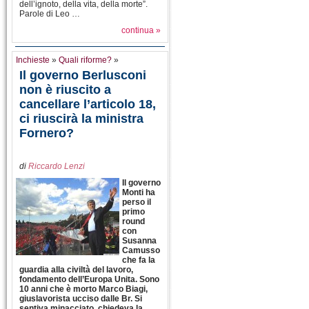
dell’ignoto, della vita, della morte”.
Parole di Leo …
continua »
Inchieste
»
Quali riforme?
»
Il governo Berlusconi
non è riuscito a
cancellare l’articolo 18,
ci riuscirà la ministra
Fornero?
di
Riccardo Lenzi
Il governo
Monti ha
perso il
primo
round
con
Susanna
Camusso
che fa la
guardia alla civiltà del lavoro,
fondamento dell’Europa Unita. Sono
10 anni che è morto Marco Biagi,
giuslavorista ucciso dalle Br. Si
sentiva minacciato, chiedeva la