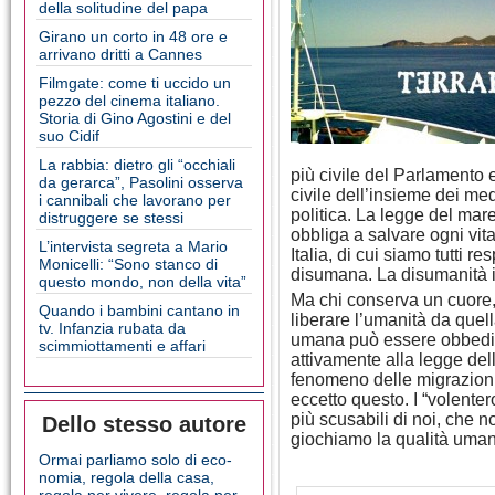
della solitudine del papa
Girano un corto in 48 ore e
arrivano dritti a Cannes
Filmgate: come ti uccido un
pezzo del cinema italiano.
Storia di Gino Agostini e del
suo Cidif
La rabbia: dietro gli “occhiali
più civile del Parlamento 
da gerarca”, Pasolini osserva
civile dell’insieme dei medi
i cannibali che lavorano per
politica. La legge del mar
distruggere se stessi
obbliga a salvare ogni vit
L’intervista segreta a Mario
Italia, di cui siamo tutti r
Monicelli: “Sono stanco di
disumana. La disumanità inf
questo mondo, non della vita”
Ma chi conserva un cuore,
Quando i bambini cantano in
liberare l’umanità da quel
tv. Infanzia rubata da
umana può essere obbedit
scimmiottamenti e affari
attivamente alla legge dell
fenomeno delle migrazioni 
eccetto questo. I “volentero
più scusabili di noi, che n
Dello stesso autore
giochiamo la qualità uman
Ormai parliamo solo di eco-
nomia, regola della casa,