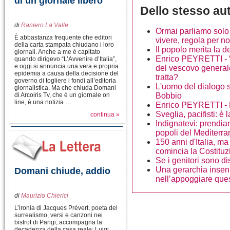
di un giornale libero
Dello stesso au
di
Raniero La Valle
Ormai parliamo solo 
È abbastanza frequente che editori
vivere, regola per n
della carta stampata chiudano i loro
Il popolo merita la 
giornali. Anche a me è capitato
Enrico PEYRETTI - “
quando dirigevo “L’Avvenire d’Italia”,
e oggi si annuncia una vera e propria
del vescovo generale
epidemia a causa della decisione del
tratta?
governo di togliere i fondi all’editoria
L'uomo del dialogo sc
giornalistica. Ma che chiuda Domani
di Arcoiris Tv, che è un giornale on
Bobbio
line, è una notizia …
Enrico PEYRETTI - L
Sveglia, pacifisti: è 
continua »
Indignatevi: prendia
popoli del Mediterr
150 anni d'Italia, m
comincia la Costituz
Se i genitori sono di
Una gerarchia insen
Domani chiude, addio
nell’appoggiare que
di
Maurizio Chierici
L’ironia di Jacques Prévert, poeta del
surrealismo, versi e canzoni nei
bistrot di Parigi, accompagna la
decadenza della casa reale: Luigi