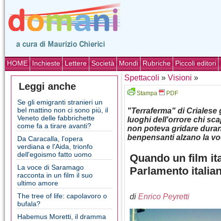
HOME
Inchieste
Lettere
Società
Mondi
Rubriche
Piccoli editori
Spettacoli
»
Visioni
»
Leggi anche
Stampa
PDF
Se gli emigranti stranieri un
bel mattino non ci sono più, il
"Terraferma" di Crialese g
Veneto delle fabbrichette
luoghi dell'orrore chi s
come fa a tirare avanti?
non poteva gridare duran
benpensanti alzano la v
Da Caracalla, l'opera
verdiana e l'Aida, trionfo
dell'egoismo fatto uomo
Quando un film ita
La voce di Saramago
Parlamento italia
racconta in un film il suo
ultimo amore
The tree of life: capolavoro o
di
Enrico Peyretti
bufala?
Habemus Moretti, il dramma