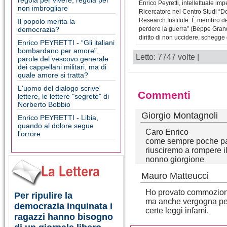
regola per vivere, regola per
Enrico Peyretti, intellettuale i
non imbrogliare
Ricercatore nel Centro Studi “D
Research Institute. È membro del 
Il popolo merita la
democrazia?
perdere la guerra” (Beppe Grande, 
diritto di non uccidere, schegge 
Enrico PEYRETTI - “Gli italiani
bombardano per amore”,
Letto: 7747 volte |
parole del vescovo generale
dei cappellani militari, ma di
quale amore si tratta?
L'uomo del dialogo scrive
Commenti
lettere, le lettere "segrete" di
Norberto Bobbio
Giorgio Montagnoli
Enrico PEYRETTI - Libia,
quando al dolore segue
Caro Enrico
l'orrore
come sempre poche paro
riusciremo a rompere il
nonno giorgione
Mauro Matteucci
Ho provato commozione
Per ripulire la
ma anche vergogna per
democrazia inquinata i
certe leggi infami.
ragazzi hanno bisogno