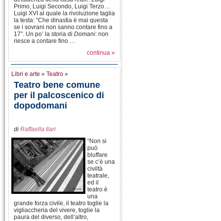
Primo, Luigi Secondo, Luigi Terzo…
Luigi XVI al quale la rivoluzione taglia
la testa: “Che dinastia è mai questa
se i sovrani non sanno contare fino a
17”. Un po’ la storia di
Domani
: non
riesce a contare fino …
continua »
Libri e arte
»
Teatro
»
Teatro bene comune
per il palcoscenico di
dopodomani
di
Raffaella Ilari
“Non si
può
bluffare
se c’è una
civiltà
teatrale,
ed il
teatro è
una
grande forza civile, il teatro toglie la
vigliaccheria del vivere, toglie la
paura del diverso, dell’altro,