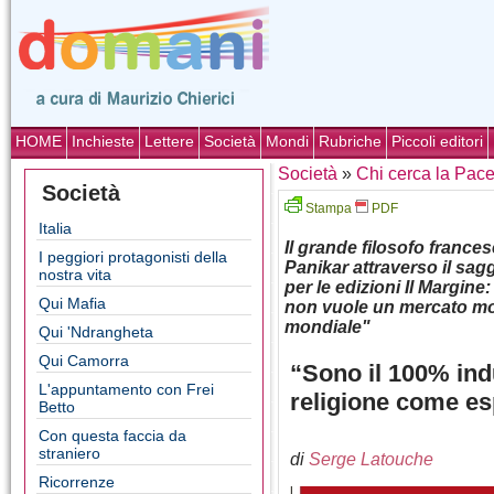
HOME
Inchieste
Lettere
Società
Mondi
Rubriche
Piccoli editori
Società
»
Chi cerca la Pac
Società
Stampa
PDF
Italia
Il grande filosofo frances
I peggiori protagonisti della
Panikar attraverso il sa
nostra vita
per le edizioni Il Margine
Qui Mafia
non vuole un mercato mo
mondiale"
Qui 'Ndrangheta
Qui Camorra
“Sono il 100% indù
L'appuntamento con Frei
religione come es
Betto
Con questa faccia da
straniero
di
Serge Latouche
Ricorrenze