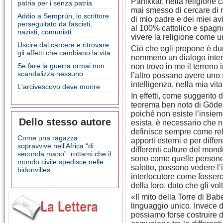
Panikkar, nella religione
patria per i senza patria
mai smesso di cercare di r
Addio a Semprún, lo scrittore
di mio padre e dei miei av
perseguitato da fascisti,
al 100% cattolico e spagn
nazisti, comunisti
vivere la religione come 
Uscire dal carcere e ritrovare
Ciò che egli propone è dun
gli affetti che cambiano la vita
nemmeno un dialogo interc
Se fare la guerra ormai non
non trovo in me il terreno i
scandalizza nessuno
l’altro possano avere uno 
intelligenza, nella mia vit
L'arcivescovo deve morire
In effetti, come suggerito
teorema ben noto di Gödel, 
poiché non esiste l’insieme
Dello stesso autore
esista, è necessario che n
definisce sempre come rel
Come una ragazza
apporti esterni e per differ
sopravvive nell’Africa “di
differenti culture del mon
seconda mano”: rottami che il
sono come quelle persone 
mondo civile spedisce nelle
salotto, possono vedere l’i
bidonvilles
interlocutore come fossero
della loro, dato che gli vol
«Il mito della Torre di Bab
linguaggio unico. Invece d
possiamo forse costruire d