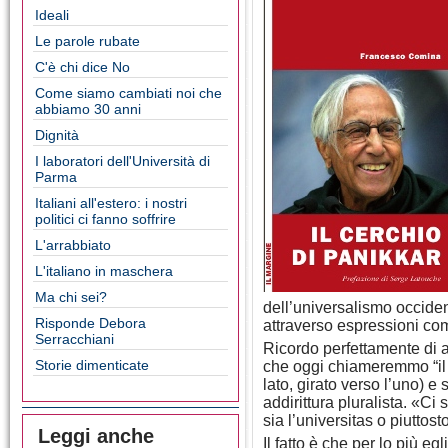
Ideali
Le parole rubate
C'è chi dice No
Come siamo cambiati noi che
abbiamo 30 anni
Dignità
I laboratori dell'Università di
Parma
Italiani all'estero: i nostri
politici ci fanno soffrire
L'arrabbiato
L'italiano in maschera
Ma chi sei?
dell’universalismo occide
Risponde Debora
attraverso espressioni com
Serracchiani
Ricordo perfettamente di a
Storie dimenticate
che oggi chiameremmo “il 
lato, girato verso l’uno) e
addirittura pluralista. «Ci
sia l’universitas o piuttost
Leggi anche
Il fatto è che per lo più eg