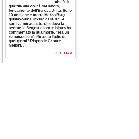
che fa la
guardia alla civiltà del lavoro,
fondamento dell’Europa Unita. Sono
10 anni che è morto Marco Biagi,
giuslavorista ucciso dalle Br. Si
sentiva minacciato, chiedeva la
scorta: lo Scajola allora ministro ha
commentato la sua morte, “era un
rompicoglioni”. Rinasce l’odio di
quei giorni? Risponde Cesare
Melloni, …
continua »