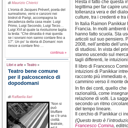
Resta il fatto che questa i
di
Maurizio Chierici
legittima per far capire u
L’ironia di Jacques Prévert, poeta del
tolleranza vera e del dialog
surrealismo, versi e canzoni nei
culture, tra i credenti e tra
bistrot di Parigi, accompagna la
decadenza della casa reale: Luigi
In Italia Raimon Panikkar 
Primo, Luigi Secondo, Luigi Terzo…
Francia. In molti ambienti i 
Luigi XVI al quale la rivoluzione taglia
hanno fatto scuola. Sta us
la testa: “Che dinastia è mai questa
se i sovrani non sanno contare fino a
articoli sul suo pensiero. 
17”. Un po’ la storia di
Domani
: non
2008, nell’ambito dell’uni
riesce a contare fino …
di studiosi. In vista del p
continua »
stanno uscendo sul mercato
tagli differenti, le intuizi
Libri e arte
»
Teatro
»
Il libro di Francesco Comina
Teatro bene comune
intuizioni di Panikkar intre
racconto più immediato e, a
per il palcoscenico di
cammino verso il monte del
dopodomani
In fin dei conti, quello che
razionalità, come insegnava
di
Raffaella Ilari
relazione di volti. La sag
secondo un ritmo circolar
“Non si
può
del tempo lineare.
bluffare
Il cerchio di Panikkar ci 
se c’è una
civiltà
(Questo testo è l’introduzi
teatrale,
Francesco Comina
, editr
ed il