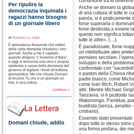
comunione tra le differenti
Per ripulire la
Anche se domani la global
democrazia inquinata i
di una cultura di tutte le c
ragazzi hanno bisogno
parola, si è praticamente d
di un giornale libero
forse superarla o dominarl
forse destinata a essere la 
questo non significa tutta
di
Raniero La Valle
tutte le altre». (…).
È abbastanza frequente che editori
È paradossale, forse inappr
della carta stampata chiudano i loro
un intellettuale ateo pret
giornali. Anche a me è capitato
pensiero secolare, l’opera 
quando dirigevo “L’Avvenire d’Italia”,
e oggi si annuncia una vera e propria
sviluppo e della problemat
epidemia a causa della decisione del
confrontato con “sacerdoti” 
governo di togliere i fondi all’editoria
o pastori della Chiesa rifo
giornalistica. Ma che chiuda Domani
di Arcoiris Tv, che è un giornale on
padre bianco, come Michael
line, è una notizia …
come Ivan Illich, Robert V
altri. Mentre Michael Singl
continua »
Tanzania, si è piuttosto l
Wakonongo, Panikkar, partit
buddista (senza, peraltro
cristiano).
Essendo stato presentato
Domani chiude, addio
dopo tutto io stesso sono p
una forma profana, dei mes