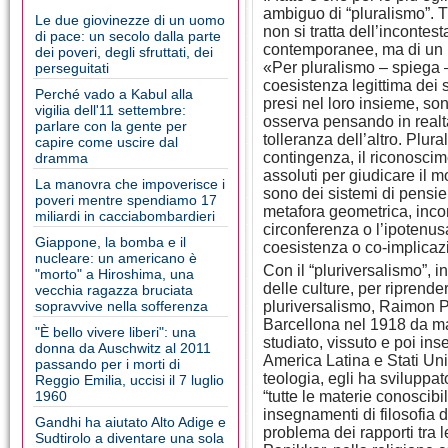
ambiguo di “pluralismo”. Tu
Le due giovinezze di un uomo
non si tratta dell’incontest
di pace: un secolo dalla parte
contemporanee, ma di un pl
dei poveri, degli sfruttati, dei
«Per pluralismo – spiega –
perseguitati
coesistenza legittima dei s
Perché vado a Kabul alla
presi nel loro insieme, son
vigilia dell'11 settembre:
osserva pensando in realtà
parlare con la gente per
tolleranza dell’altro. Plur
capire come uscire dal
contingenza, il riconoscim
dramma
assoluti per giudicare il mo
La manovra che impoverisce i
sono dei sistemi di pensier
poveri mentre spendiamo 17
metafora geometrica, inco
miliardi in cacciabombardieri
circonferenza o l’ipotenusa
Giappone, la bomba e il
coesistenza o co-implicaz
nucleare: un americano è
Con il “pluriversalismo”, 
"morto" a Hiroshima, una
delle culture, per riprend
vecchia ragazza bruciata
sopravvive nella sofferenza
pluriversalismo, Raimon P
Barcellona nel 1918 da ma
"È bello vivere liberi": una
studiato, vissuto e poi ins
donna da Auschwitz al 2011
America Latina e Stati Unit
passando per i morti di
teologia, egli ha sviluppa
Reggio Emilia, uccisi il 7 luglio
1960
“tutte le materie conoscibi
insegnamenti di filosofia d
Gandhi ha aiutato Alto Adige e
problema dei rapporti tra l
Sudtirolo a diventare una sola