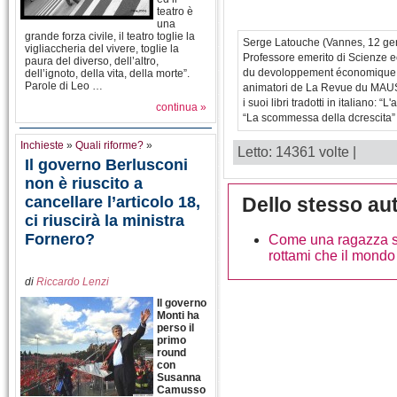
teatro è
una
grande forza civile, il teatro toglie la
Serge Latouche (Vannes, 12 gen
vigliaccheria del vivere, toglie la
Professore emerito di Scienze eco
paura del diverso, dell’altro,
du devoloppement économique et 
dell’ignoto, della vita, della morte”.
Parole di Leo …
animatori de La Revue du MAUSS
i suoi libri tradotti in italiano: 
continua »
“La scommessa della dcrescita” (
Inchieste
»
Quali riforme?
»
Letto: 14361 volte |
Il governo Berlusconi
non è riuscito a
cancellare l’articolo 18,
Dello stesso au
ci riuscirà la ministra
Fornero?
Come una ragazza so
rottami che il mondo 
di
Riccardo Lenzi
Il governo
Monti ha
perso il
primo
round
con
Susanna
Camusso