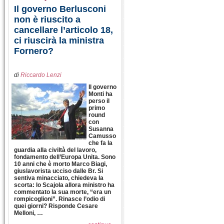
Il governo Berlusconi
non è riuscito a
cancellare l’articolo 18,
ci riuscirà la ministra
Fornero?
di
Riccardo Lenzi
Il governo
Monti ha
perso il
primo
round
con
Susanna
Camusso
che fa la
guardia alla civiltà del lavoro,
fondamento dell’Europa Unita. Sono
10 anni che è morto Marco Biagi,
giuslavorista ucciso dalle Br. Si
sentiva minacciato, chiedeva la
scorta: lo Scajola allora ministro ha
commentato la sua morte, “era un
rompicoglioni”. Rinasce l’odio di
quei giorni? Risponde Cesare
Melloni, …