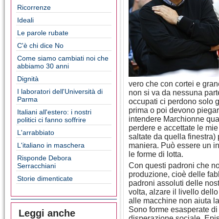
Ricorrenze
Ideali
Le parole rubate
C'è chi dice No
Come siamo cambiati noi che
abbiamo 30 anni
Dignità
vero che con cortei e granc
I laboratori dell'Università di
non si va da nessuna part
Parma
occupati ci perdono solo g
prima o poi devono piegare
Italiani all'estero: i nostri
intendere Marchionne quand
politici ci fanno soffrire
perdere e accettate le mi
L'arrabbiato
saltate da quella finestra)
L'italiano in maschera
maniera. Può essere un in
le forme di lotta.
Risponde Debora
Con questi padroni che no
Serracchiani
produzione, cioè delle fab
Storie dimenticate
padroni assoluti delle nos
volta, alzare il livello del
alle macchine non aiuta la
Sono forme esasperate di u
Leggi anche
disperazione sociale. Epis