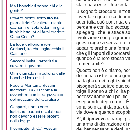
stato nascente. Una sorta d
Ma i banchieri sanno chi è la
gente?
Bisognerà crescere in fret
inventarsi qualcosa di nuo
Povero Monti, sotto tiro nei
guerriglia può continuare 
giornali del Cavaliere: niente
perdere e con la disoccup
cachemire, solo loden, in giro
in bicicletta. Vuol farsi credere
spiegargli che le strade son
Gesù Cristo?
rivoluzione con programmi 
questi ragazzi senza un f
La fuga dell’onorevole
apparire anche una forma
Carlucci, ko che inginocchia il
che gli importi di sporcars
Caimano
quando è la loro stessa v
Sacconi invita i terroristi a
irrimediabile?
salvare il governo
Questo non è cinismo, non è
Gli indignados rivogliono dalle
di chi ha costretto una ge
banche i loro asini
battaglia e dei roghi suici
Fede e Mentana, destini
bisognerà studiare qualco
incrociati: La7 racconta le
tolga il sonno a chi ci ha 
avventure con le ragazzacce
necessariamente i politic
del mezzano del Cavaliere
eseguendo degli ordini. 
Gasparri, uomo vero:
sono solo cani da guardia 
lesbiche, padani e calabresi
via dove e quando scoppia
non devono essere protetti
Sì, il riprovevole parapigl
dalla legge
un’arma di distrazione di 
Il computer di Ca' Foscari
dei benpensanti e degli un