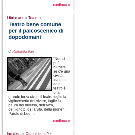
continua »
Libri e arte
»
Teatro
»
Teatro bene comune
per il palcoscenico di
dopodomani
di
Raffaella Ilari
“Non si
può
bluffare
se c’è una
civiltà
teatrale,
ed il
teatro è
una
grande forza civile, il teatro toglie la
vigliaccheria del vivere, toglie la
paura del diverso, dell’altro,
dell’ignoto, della vita, della morte”.
Parole di Leo …
continua »
Inchieste
»
Quali riforme?
»