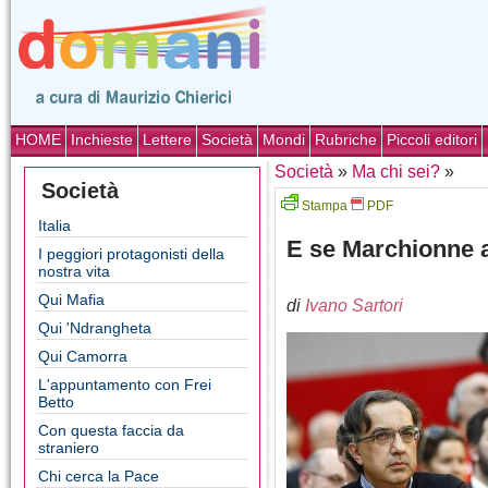
HOME
Inchieste
Lettere
Società
Mondi
Rubriche
Piccoli editori
Società
»
Ma chi sei?
»
Società
Stampa
PDF
Italia
E se Marchionne 
I peggiori protagonisti della
nostra vita
Qui Mafia
di
Ivano Sartori
Qui 'Ndrangheta
Qui Camorra
L'appuntamento con Frei
Betto
Con questa faccia da
straniero
Chi cerca la Pace