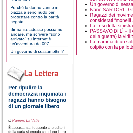
Un governo di sessan
Perché le donne vanno in
Ivano SARTORI - Gove
piazza a seno nudo per
Ragazzi dei moviment
protestare contro la parità
considerati “monelli 
negata
La crisi della sinistr
Birmania: adesso possiamo
PASSAVO DI LÌ – Il c
andare, ma scrivere "sono
della guerra) la viri
arrivato" su Internet è
La mamma di un solda
un'avventura da 007
colpito con la pallott
Un governo di sessantottini?
Per ripulire la
democrazia inquinata i
ragazzi hanno bisogno
di un giornale libero
di
Raniero La Valle
È abbastanza frequente che editori
della carta stampata chiudano i loro