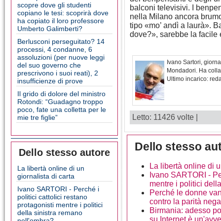
scopre dove gli studenti
balconi televisivi. I benpe
copiano le tesi: scoprirà dove
nella Milano ancora brum
ha copiato il loro professore
tipo «mo’ andì a laurà». B
Umberto Galimberti?
dove?», sarebbe la facile 
Berlusconi perseguitato? 14
processi, 4 condanne, 6
assoluzioni (per nuove leggi
Ivano Sartori, giorna
del suo governo che
Mondadori. Ha collab
prescrivono i suoi reati), 2
Ultimo incarico: re
insufficienze di prove
Il grido di dolore del ministro
Rotondi: “Guadagno troppo
poco, fate una colletta per le
Letto: 11426 volte |
mie tre figlie”
Dello stesso au
Dello stesso autore
La libertà online di u
La libertà online di un
Ivano SARTORI - Perch
giornalista di carta
mentre i politici del
Ivano SARTORI - Perché i
Perché le donne van
politici cattolici restano
contro la parità nega
protagonisti mentre i politici
Birmania: adesso po
della sinistra remano
su Internet è un'avv
nell'ombra?