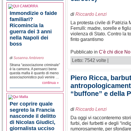
Immondizie o faide
di
Riccardo Lenzi
familiari?
La protesta civile di Patrizia
Ricomincia la
Ferrulli: madre, sorelle e figl
guerra dei 3 anni
violenza di Stato. Contro la t
nella Napoli dei
finto garantismo
boss
Pubblicato in
C'è chi dice No
di
Susanna Ambivero
Letto: 7542 volte |
Strana “associazione criminale”
è la camorra. A pensarci bene
questa mafia è quanto di meno
Piero Ricca, barbu
associazionistico può venire …
continua »
antropologicamente
“buffone” e della 
Per coprire quale
di
Riccardo Lenzi
segreto la Francia
nasconde il delitto
Da oggi vi racconteremo stori
di Nicolas Giudici,
furbi, dei furbetti e degli “ind
giornalista ucciso
rumorosamente, per sfondare il