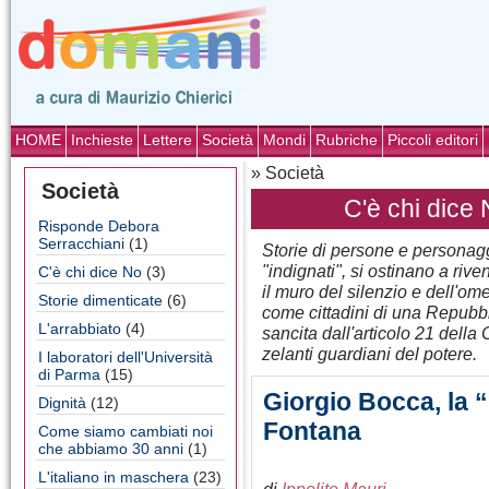
HOME
Inchieste
Lettere
Società
Mondi
Rubriche
Piccoli editori
» Società
Società
C'è chi dice
Risponde Debora
Serracchiani
(1)
Storie di persone e personaggi 
"indignati", si ostinano a riv
C'è chi dice No
(3)
il muro del silenzio e dell'omer
Storie dimenticate
(6)
come cittadini di una Repubbli
L'arrabbiato
(4)
sancita dall'articolo 21 dell
zelanti guardiani del potere.
I laboratori dell'Università
di Parma
(15)
Giorgio Bocca, la 
Dignità
(12)
Fontana
Come siamo cambiati noi
che abbiamo 30 anni
(1)
L'italiano in maschera
(23)