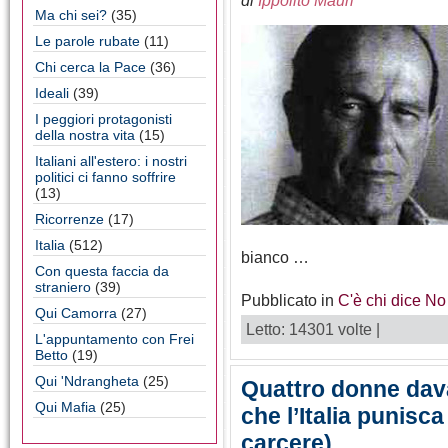
di
Ippolito Mauri
Ma chi sei?
(35)
Le parole rubate
(11)
Chi cerca la Pace
(36)
Ideali
(39)
I peggiori protagonisti
della nostra vita
(15)
Italiani all'estero: i nostri
politici ci fanno soffrire
(13)
Ricorrenze
(17)
Italia
(512)
bianco …
Con questa faccia da
straniero
(39)
Pubblicato in
C'è chi dice No
Qui Camorra
(27)
Letto: 14301 volte |
L'appuntamento con Frei
Betto
(19)
Qui 'Ndrangheta
(25)
Quattro donne dava
Qui Mafia
(25)
che l’Italia punisca 
carcere)