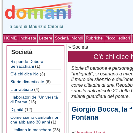
HOME
Inchieste
Lettere
Società
Mondi
Rubriche
Piccoli editori
» Società
Società
C'è chi dice
Risponde Debora
Serracchiani
(1)
Storie di persone e personaggi 
"indignati", si ostinano a riv
C'è chi dice No
(3)
il muro del silenzio e dell'omer
Storie dimenticate
(6)
come cittadini di una Repubbli
L'arrabbiato
(4)
sancita dall'articolo 21 dell
zelanti guardiani del potere.
I laboratori dell'Università
di Parma
(15)
Giorgio Bocca, la 
Dignità
(12)
Fontana
Come siamo cambiati noi
che abbiamo 30 anni
(1)
L'italiano in maschera
(23)