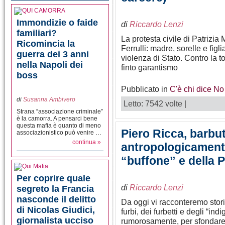
Immondizie o faide
di
Riccardo Lenzi
familiari?
La protesta civile di Patrizia
Ricomincia la
Ferrulli: madre, sorelle e figl
guerra dei 3 anni
violenza di Stato. Contro la t
nella Napoli dei
finto garantismo
boss
Pubblicato in
C'è chi dice No
di
Susanna Ambivero
Letto: 7542 volte |
Strana “associazione criminale”
è la camorra. A pensarci bene
questa mafia è quanto di meno
Piero Ricca, barbu
associazionistico può venire …
continua »
antropologicamente
“buffone” e della 
Per coprire quale
di
Riccardo Lenzi
segreto la Francia
nasconde il delitto
Da oggi vi racconteremo stori
di Nicolas Giudici,
furbi, dei furbetti e degli “ind
giornalista ucciso
rumorosamente, per sfondare il