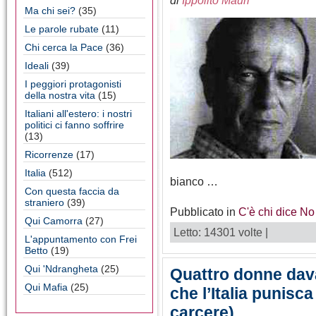
di
Ippolito Mauri
Ma chi sei?
(35)
Le parole rubate
(11)
Chi cerca la Pace
(36)
Ideali
(39)
I peggiori protagonisti
della nostra vita
(15)
Italiani all'estero: i nostri
politici ci fanno soffrire
(13)
Ricorrenze
(17)
Italia
(512)
bianco …
Con questa faccia da
straniero
(39)
Pubblicato in
C'è chi dice No
Qui Camorra
(27)
Letto: 14301 volte |
L'appuntamento con Frei
Betto
(19)
Qui 'Ndrangheta
(25)
Quattro donne dava
Qui Mafia
(25)
che l’Italia punisca 
carcere)