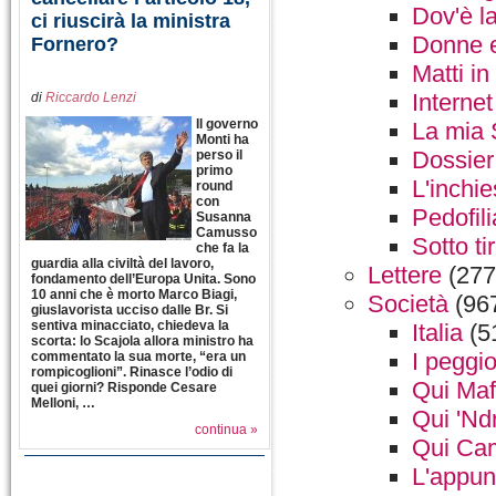
Dov'è l
ci riuscirà la ministra
Donne e 
Fornero?
Matti in 
Internet
di
Riccardo Lenzi
Il governo
La mia 
Monti ha
Dossier
perso il
primo
L'inchie
round
con
Pedofili
Susanna
Camusso
Sotto ti
che fa la
guardia alla civiltà del lavoro,
Lettere
(277
fondamento dell’Europa Unita. Sono
10 anni che è morto Marco Biagi,
Società
(96
giuslavorista ucciso dalle Br. Si
sentiva minacciato, chiedeva la
Italia
(5
scorta: lo Scajola allora ministro ha
I peggio
commentato la sua morte, “era un
rompicoglioni”. Rinasce l’odio di
Qui Maf
quei giorni? Risponde Cesare
Melloni, …
Qui 'Nd
continua »
Qui Ca
L'appun