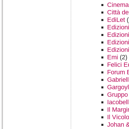
Cinema
Città de
EdiLet
(
Edizion
Edizion
Edizion
Edizion
Emi
(2)
Felici E
Forum E
Gabriell
Gargoy
Gruppo 
Iacobell
Il Margi
Il Vico
Johan &