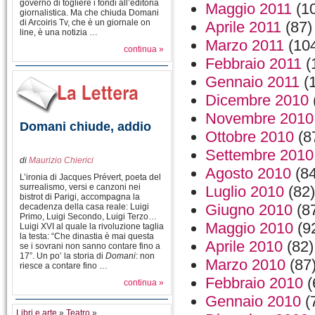
governo di togliere i fondi all’editoria
Maggio 2011
(1
giornalistica. Ma che chiuda Domani
di Arcoiris Tv, che è un giornale on
Aprile 2011
(87)
line, è una notizia …
Marzo 2011
(10
continua »
Febbraio 2011
(
Gennaio 2011
(
Dicembre 2010
Novembre 2010
Domani chiude, addio
Ottobre 2010
(8
Settembre 2010
di
Maurizio Chierici
Agosto 2010
(84
L’ironia di Jacques Prévert, poeta del
surrealismo, versi e canzoni nei
Luglio 2010
(82)
bistrot di Parigi, accompagna la
Giugno 2010
(8
decadenza della casa reale: Luigi
Primo, Luigi Secondo, Luigi Terzo…
Maggio 2010
(9
Luigi XVI al quale la rivoluzione taglia
la testa: “Che dinastia è mai questa
Aprile 2010
(82)
se i sovrani non sanno contare fino a
17”. Un po’ la storia di
Domani
: non
Marzo 2010
(87
riesce a contare fino …
Febbraio 2010
(
continua »
Gennaio 2010
(
Libri e arte
»
Teatro
»