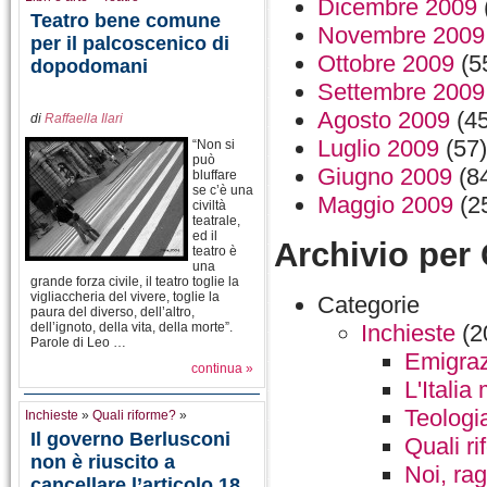
Dicembre 2009
Teatro bene comune
Novembre 2009
per il palcoscenico di
Ottobre 2009
(5
dopodomani
Settembre 2009
Agosto 2009
(45
di
Raffaella Ilari
Luglio 2009
(57)
“Non si
può
Giugno 2009
(8
bluffare
se c’è una
Maggio 2009
(2
civiltà
teatrale,
ed il
Archivio per
teatro è
una
grande forza civile, il teatro toglie la
vigliaccheria del vivere, toglie la
Categorie
paura del diverso, dell’altro,
Inchieste
(2
dell’ignoto, della vita, della morte”.
Parole di Leo …
Emigrazi
continua »
L'Italia
Teologi
Inchieste
»
Quali riforme?
»
Il governo Berlusconi
Quali r
non è riuscito a
Noi, ra
cancellare l’articolo 18,