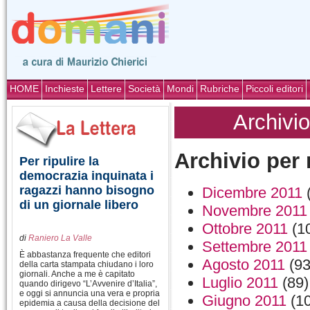
HOME
Inchieste
Lettere
Società
Mondi
Rubriche
Piccoli editori
Archivio
Archivio per
Per ripulire la
democrazia inquinata i
ragazzi hanno bisogno
Dicembre 2011
(
di un giornale libero
Novembre 2011
Ottobre 2011
(1
di
Raniero La Valle
Settembre 2011
È abbastanza frequente che editori
Agosto 2011
(93
della carta stampata chiudano i loro
giornali. Anche a me è capitato
Luglio 2011
(89)
quando dirigevo “L’Avvenire d’Italia”,
e oggi si annuncia una vera e propria
Giugno 2011
(10
epidemia a causa della decisione del