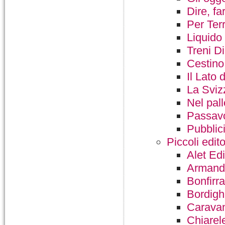
Dire, f
Per Ter
Liquido
Treni D
Cestino
Il Lato 
La Sviz
Nel pal
Passavo
Pubblic
Piccoli edito
Alet Edi
Armand
Bonfirra
Bordigh
Caravan
Chiarel