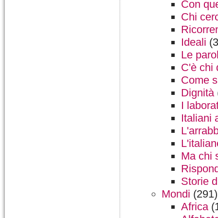
Con que
Chi cer
Ricorre
Ideali
(3
Le paro
C'è chi
Come si
Dignità
I labora
Italiani 
L'arrabb
L'italia
Ma chi 
Rispond
Storie 
Mondi
(291)
Africa
(